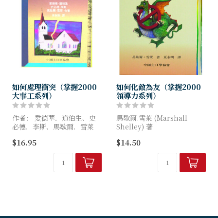
如何處理衝突（掌握2000
如何化敵為友（掌握2000
大事工系列）
領導力系列）
作者： 愛德華．道伯生、史
馬歇爾.雪萊 (Marshall
必德．李斯、馬歇爾．雪萊
Shelley) 著
(Edward Dobson /Speed
$16.95
$14.50
Leas /Marshall Shelley)
書中載有牧者親身經歷，提出
因應之道來幫助似敵似友的關
這個系列集...
係，幫助對方並改變自己，以
期彼此都能維繫合神心...