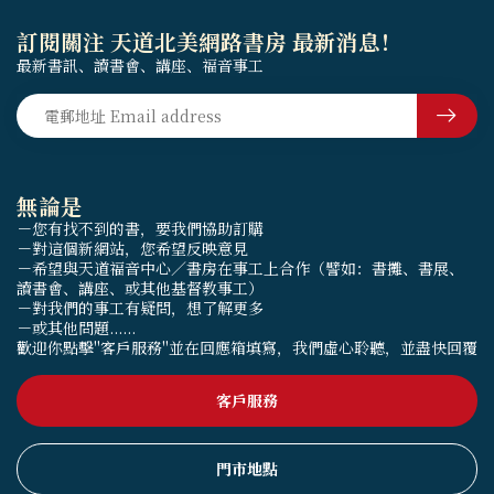
訂閱關注 天道北美網路書房 最新消息！
最新書訊、讀書會、講座、福音事工
無論是
－您有找不到的書，要我們協助訂購
－對這個新網站，您希望反映意見
－希望與天道福音中心／書房在事工上合作（譬如：書攤、書展、
讀書會、講座、或其他基督教事工）
－對我們的事工有疑問，想了解更多
－或其他問題......
歡迎你點擊"客戶服務"並在回應箱填寫，我們虛心聆聽，並盡快回覆
客戶服務
門市地點