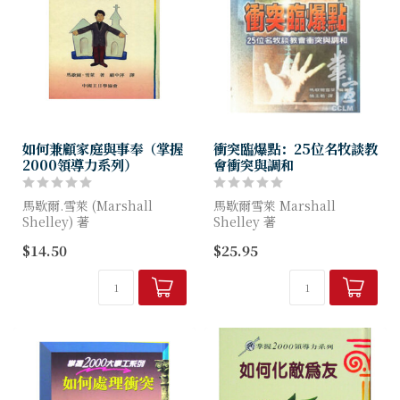
如何兼顧家庭與事奉（掌握
衝突臨爆點：25位名牧談教
2000領導力系列）
會衝突與調和
馬歇爾.雪萊 (Marshall
馬歇爾雪萊 Marshall
Shelley) 著
Shelley 著
$14.50
$25.95
書中歸納出牧者的家庭生活其
人與人之間豈會沒有衝突？團
主要的考驗有：時間的壓力、
體中的成員真能永遠相安無
會眾的期許、與家人建立更美
事？衝突的解決與調和是每位
好的關係。
領袖應當昂首面對的。這裡有
全...