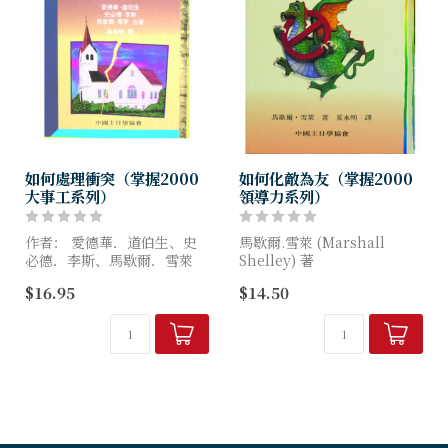
如何處理衝突（掌握2000
如何化敵為友（掌握2000
大事工系列）
領導力系列）
作者： 愛德華．道伯生、史
馬歇爾.雪萊 (Marshall
必德．李斯、馬歇爾．雪萊
Shelley) 著
(Edward Dobson /Speed
$16.95
$14.50
Leas /Marshall Shelley)
書中載有牧者親身經歷，提出
因應之道來幫助似敵似友的關
這個系列集...
係，幫助對方並改變自己，以
期彼此都能維繫合神心...