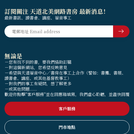
訂閱關注 天道北美網路書房 最新消息！
最新書訊、讀書會、講座、福音事工
無論是
－您有找不到的書，要我們協助訂購
－對這個新網站，您希望反映意見
－希望與天道福音中心／書房在事工上合作（譬如：書攤、書展、
讀書會、講座、或其他基督教事工）
－對我們的事工有疑問，想了解更多
－或其他問題......
歡迎你點擊"客戶服務"並在回應箱填寫，我們虛心聆聽，並盡快回覆
客戶服務
門市地點