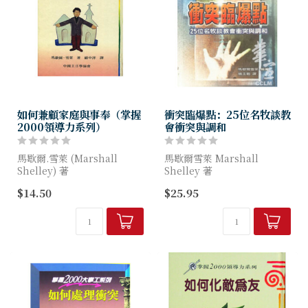
如何兼顧家庭與事奉（掌握
衝突臨爆點：25位名牧談教
2000領導力系列）
會衝突與調和
馬歇爾.雪萊 (Marshall
馬歇爾雪萊 Marshall
Shelley) 著
Shelley 著
$14.50
$25.95
書中歸納出牧者的家庭生活其
人與人之間豈會沒有衝突？團
主要的考驗有：時間的壓力、
體中的成員真能永遠相安無
會眾的期許、與家人建立更美
事？衝突的解決與調和是每位
好的關係。
領袖應當昂首面對的。這裡有
全...