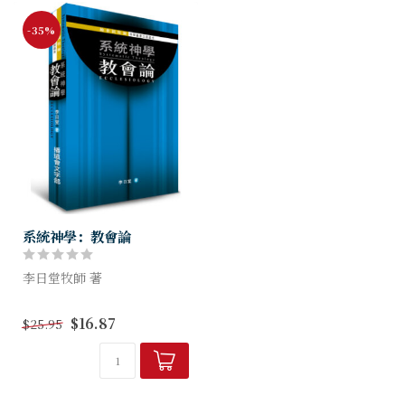
-35%
系統神學：教會論
李日堂牧師 著
在現今世代，傳統的教會觀正
$16.87
$25.95
面對極大的衝擊。本書結合了
古今中外神學家的論據，一步
一步地引領讀者認識聖經中有
關教會的真理。