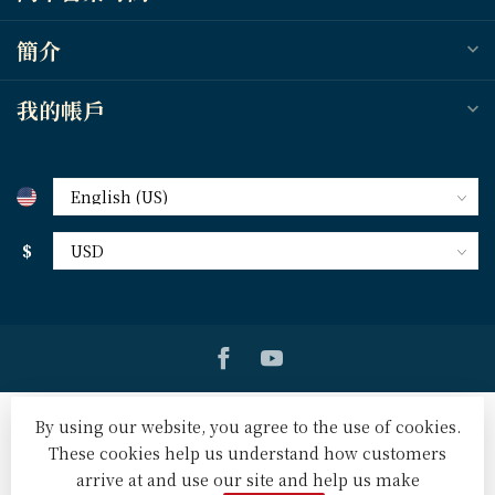
簡介
我的帳戶
$
By using our website, you agree to the use of cookies.
These cookies help us understand how customers
arrive at and use our site and help us make
© Copyright 2026 天道北美網路書房 U.S. Tien Dao Books
-