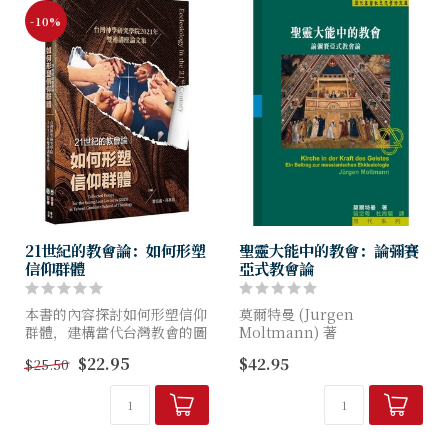
-10%
21世紀的教會論：如何形塑
聖靈大能中的教會：論彌賽
信仰群體
亞式教會論
本書的內容探討如何形塑信仰
莫爾特曼 (Jurgen
群體，建構當代台灣教會的圖
Moltmann) 著
像。
$22.95
$42.95
$25.50
「盼望神學」三部曲（《盼望
神學》、《被釘十字架的上
帝》和本書）和以《三一與上
帝國》為開端的「彌賽亞系
列」...