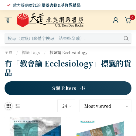
致力提供廣泛的
屬靈書籍&基督教禮品
0
選
單
主頁
/
標籤 Tags
/
教會論 Ecclesiology
有「教會論 Ecclesiology」標籤的貨
品
分類 Filters