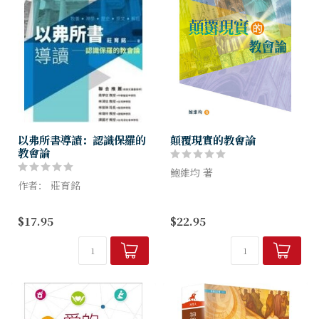
以弗所書導讀：認識保羅的
顛覆現實的教會論
教會論
鮑維均 著
作者： 莊育銘
信徒對教會既熟悉又陌生。熟
在解釋以弗所書時，教會傳統
悉，因教會有現實的層面，信
$17.95
$22.95
常把以弗所書的六章，分為前
徒在此敬拜、服侍；但聖經顛
三章與後三章。前三章保羅花
覆了一般人對教會的理解，卻
了很多篇幅，詳細講解關於教
是信徒感到陌生的。教會論並
會論的真理。教會的創始是建
非抽象的神學...
立於基督...