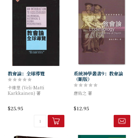
教會論：全球導覽
系統神學叢書9：教會論
（斷版）
卡維里 (Veli-Matti
Karkkainen) 著
唐佑之 著
在全球化時代，基督徒必須在
教會是基督的身體──生命的
$25.95
$12.95
不同文化、傳統的氛圍下言說
有機體，教會是神性與人的綜
教會。卡維里憑藉其深厚學
合，照說教會既是神的所在，
養，以及豐富的跨宗...
必是聖潔完美之環境，但有人
的地方，必不完全；肢體配搭
不足，各自也...