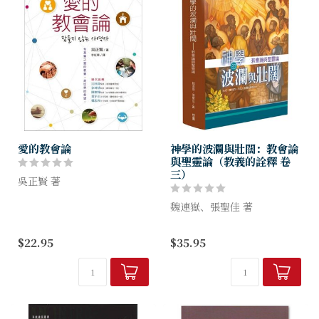
愛的教會論
神學的波瀾與壯闊：教會論
與聖靈論（教義的詮釋 卷
三）
吳正賢 著
有基督之愛的教會，是世界的
魏連嶽、張聖佳 著
希望！
讓《愛的教會論》告訴你：就
本書是「教義的詮釋」系列第
$22.95
$35.95
算世界都絕望了，基督的教會
三冊，延續卷一討論系統神學
也能帶來希望！
／教義學的方法論以及神論和
人論，還有卷二論述的基督
論、贖罪論和救恩論。卷三則
由兩位...