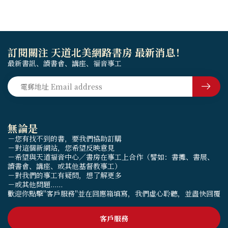
訂閱關注 天道北美網路書房 最新消息！
最新書訊、讀書會、講座、福音事工
無論是
－您有找不到的書，要我們協助訂購
－對這個新網站，您希望反映意見
－希望與天道福音中心／書房在事工上合作（譬如：書攤、書展、
讀書會、講座、或其他基督教事工）
－對我們的事工有疑問，想了解更多
－或其他問題......
歡迎你點擊"客戶服務"並在回應箱填寫，我們虛心聆聽，並盡快回覆
客戶服務