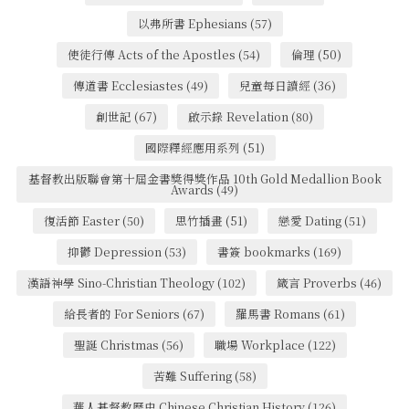
以弗所書 Ephesians
(57)
使徒行傳 Acts of the Apostles
(54)
倫理
(50)
傳道書 Ecclesiastes
(49)
兒童每日讀經
(36)
創世記
(67)
啟示錄 Revelation
(80)
國際釋經應用系列
(51)
基督教出版聯會第十屆金書獎得獎作品 10th Gold Medallion Book
Awards
(49)
復活節 Easter
(50)
思竹插畫
(51)
戀愛 Dating
(51)
抑鬱 Depression
(53)
書簽 bookmarks
(169)
漢語神學 Sino-Christian Theology
(102)
箴言 Proverbs
(46)
給長者的 For Seniors
(67)
羅馬書 Romans
(61)
聖誕 Christmas
(56)
職場 Workplace
(122)
苦難 Suffering
(58)
華人基督教歷史 Chinese Christian History
(126)