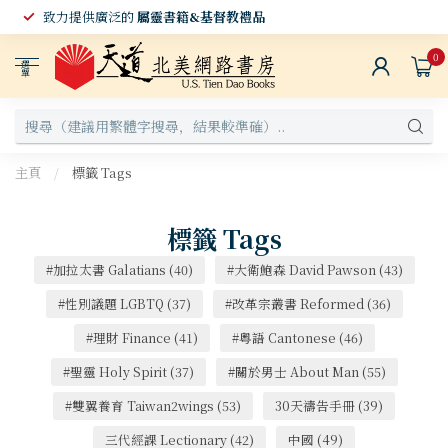
致力提供廣泛的
屬靈書籍&基督教禮品
0
選
單
主頁
/
標籤 Tags
標籤 Tags
#加拉太書 Galatians
(40)
#大衛鮑森 David Pawson
(43)
#性別議題 LGBTQ
(37)
#改革宗叢書 Reformed
(36)
#理財 Finance
(41)
#粵語 Cantonese
(46)
#聖靈 Holy Spirit
(37)
#關於男士 About Man
(55)
#雙翼養育 Taiwan2wings
(53)
30天禱告手冊
(39)
三代經課 Lectionary
(42)
中國
(49)