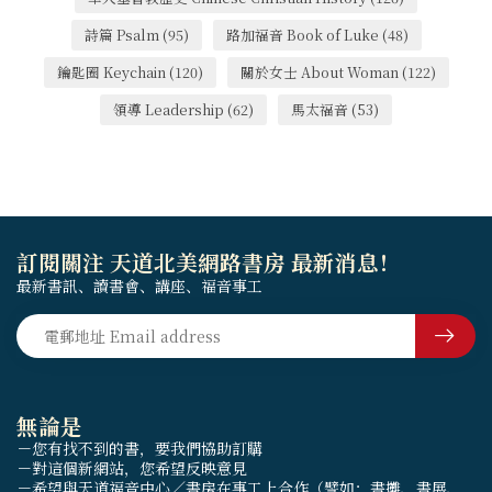
詩篇 Psalm
(95)
路加福音 Book of Luke
(48)
鑰匙圈 Keychain
(120)
關於女士 About Woman
(122)
領導 Leadership
(62)
馬太福音
(53)
訂閱關注 天道北美網路書房 最新消息！
最新書訊、讀書會、講座、福音事工
無論是
－您有找不到的書，要我們協助訂購
－對這個新網站，您希望反映意見
－希望與天道福音中心／書房在事工上合作（譬如：書攤、書展、