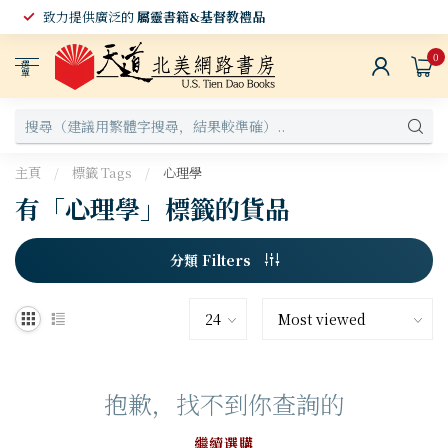
致力提供廣泛的
屬靈書籍&基督教禮品
0
選
單
主頁
/
標籤 Tags
/
心理學
有「心理學」標籤的貨品
分類 Filters
抱歉，找不到你查詢的
繼續選購