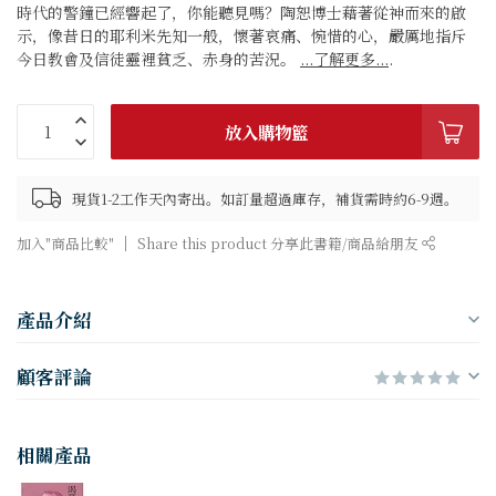
時代的警鐘已經響起了，你能聽見嗎？陶恕博士藉著從神而來的啟
示，像昔日的耶利米先知一般，懷著哀痛、惋惜的心，嚴厲地指斥
今日教會及信徒靈裡貧乏、赤身的苦況。
...了解更多...
.
放入購物籃
現貨1-2工作天內寄出。如訂量超過庫存，補貨需時約6-9週。
加入"商品比較"
Share this product 分享此書籍/商品給朋友
產品介紹
顧客評論
相關產品