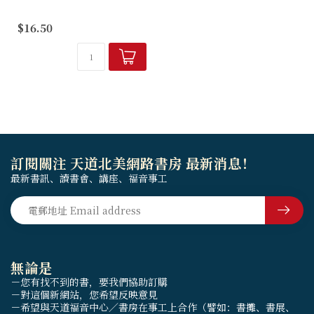
時代的警鐘已經響起了，你能
$16.50
聽見嗎？陶恕博士藉著從神而
來的啟示，像昔日的耶利米先
知一般，懷著哀痛、惋惜的
心，嚴厲地指斥今...
訂閱關注 天道北美網路書房 最新消息！
最新書訊、讀書會、講座、福音事工
無論是
－您有找不到的書，要我們協助訂購
－對這個新網站，您希望反映意見
－希望與天道福音中心／書房在事工上合作（譬如：書攤、書展、