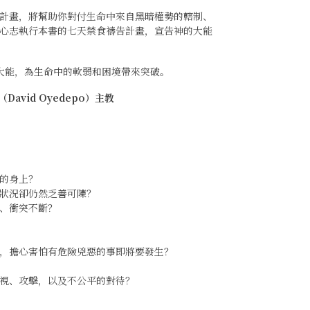
計畫，將幫助你對付生命中來自黑暗權勢的轄制、
心志執行本書的七天禁食禱告計畫，宣告神的大能
的大能，為生命中的軟弱和困境帶來突破。
vid Oyedepo）主教
的身上？
狀況卻仍然乏善可陳？
、衝突不斷？
，擔心害怕有危險兇惡的事即將要發生？
視、攻擊，以及不公平的對待？