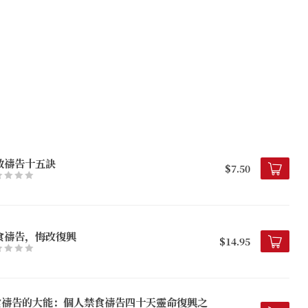
效禱告十五訣
$7.50
食禱告，悔改復興
$14.95
食禱告的大能：個人禁食禱告四十天靈命復興之