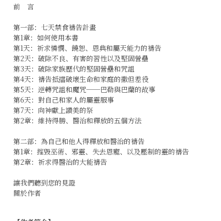
前 言
第一部：七天禁食禱告計畫
第1章：如何使用本書
第1天：祈求憐憫、饒恕、恩典和屬天能力的禱告
第2天：破除不良、有害的習性以及堅固營壘
第3天：破除家族歷代的堅固營壘和咒詛
第4天：禱告抵擋破壞生命和家庭的撒但差役
第5天：逆轉咒詛和魔咒──巴勒與巴蘭的故事
第6天：對自己和家人的屬靈服事
第7天：向神獻上讚美的祭
第2章：維持得勝、醫治和釋放的五個方法
第二部：為自己和他人得釋放和醫治的禱告
第1章：摧毀巫術、邪靈、失去恩寵、以及壓制的靈的禱告
第2章：祈求得醫治的大能禱告
讓我們聽到您的見證
關於作者