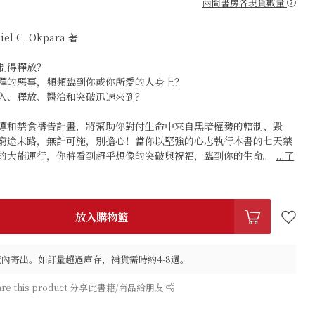
兩間書房各現貨數量
 C. Okpara 著
制得釋放？
釋的惡事，頻頻臨到你或你所愛的人身上？
入、釋放、醫治和突破迅速來到？
導和禁食禱告計畫，將幫助你對付生命中來自黑暗權勢的轄制、毀
窮途末路，無計可施，別擔心！當你以堅強的心志執行本書的七天禁
的大能運行，你將看到超乎想像的突破與祝福，臨到你的生命。
...了
放入購物籃
作天內寄出。如訂量超過庫存，補貨需時約4-8週。
are this product 分享此書籍/商品給朋友