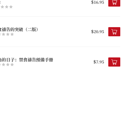
錄
$16.95
食禱告的突破（二版）
$20.95
角的日子：禁食禱告預備手冊
$7.95