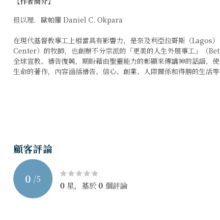
【作者簡介】
但以理．歐帕羅 Daniel C. Okpara
在現代基督教事工上相當具有影響力，是奈及利亞拉哥斯（Lagos）「發光基督
Center）的牧師，也創辦不分宗派的「更美的人生外展事工」（Better Lif
全球宣教、禱告復興，期盼藉由聖靈能力的彰顯來傳講神的話語，使
生命的著作，內容涵括禱告、信心、創業、人際關係和得勝的生活等
七天禁食祷告改变一生--120个大能的夜间祷告，带领你走出生命中
作者 : 但以理．欧帕罗
译者 : 李久龄
顧客評論
0
/
5
0
星，基於
0
個評論