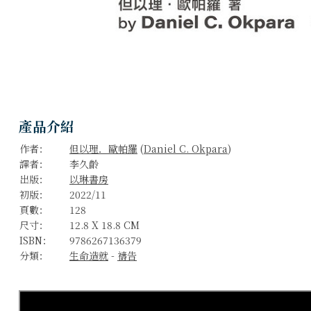
產品介紹
作者：
但以理．歐帕羅
(
Daniel C. Okpara
)
譯者：
李久齡
出版：
以琳書房
初版：
2022/11
頁數：
128
尺寸：
12.8 X 18.8 CM
ISBN：
9786267136379
分類：
生命造就
-
禱告