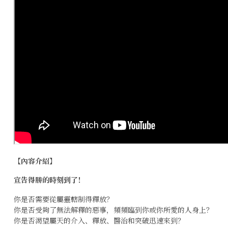
【內容介紹】
宣告得勝的時刻到了！
你是否需要從屬靈轄制得釋放？
你是否受夠了無法解釋的惡事，頻頻臨到你或你所愛的人身上？
你是否渴望屬天的介入、釋放、醫治和突破迅速來到？