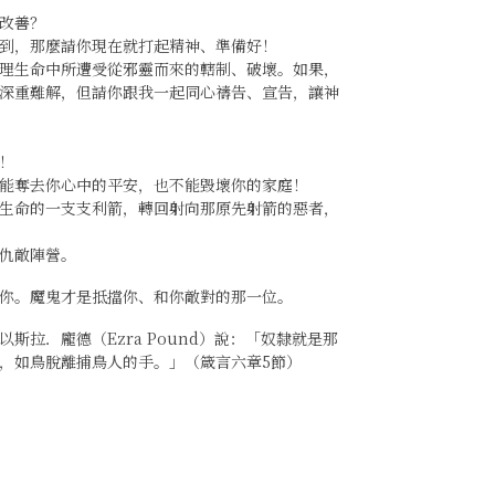
改善？
到，那麼請你現在就打起精神、準備好！
理生命中所遭受從邪靈而來的轄制、破壞。如果，
深重難解，但請你跟我一起同心禱告、宣告，讓神
！
能奪去你心中的平安，也不能毀壞你的家庭！
生命的一支支利箭，轉回射向那原先射箭的惡者，
仇敵陣營。
你。魔鬼才是抵擋你、和你敵對的那一位。
拉．龐德（Ezra Pound）說：「奴隸就是那
，如鳥脫離捕鳥人的手。」（箴言六章5節）