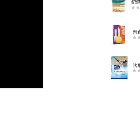
紀
禁
吹