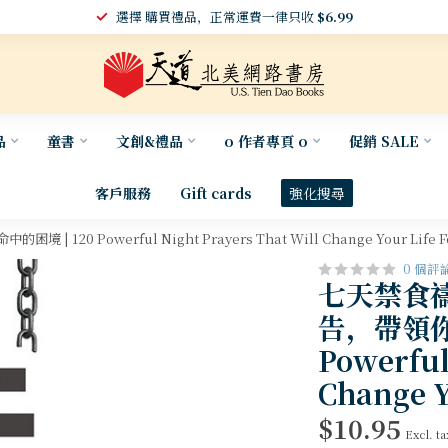
選擇 購買禮品，正常運費一律只收
$6.99
品
童書
文創&禮品
o 作者專頁 o
促銷 SALE
客戶服務
Gift cards
強化搜尋
Powerful Night Prayers That Will Change Your Life Fo
0 個評
七天禁食
告，帶領你
Powerful
Change Y
$10.95
Excl. ta