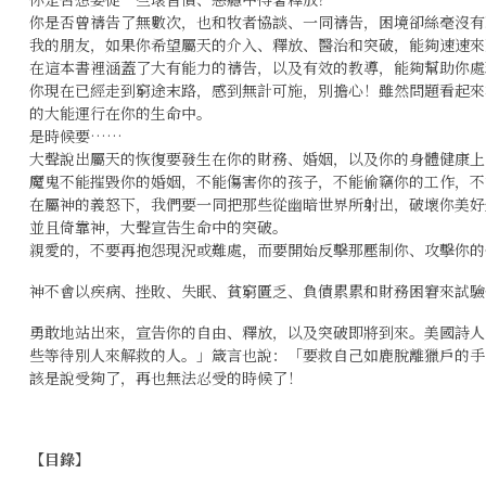
你是否曾禱告了無數次，也和牧者協談、一同禱告，困境卻絲毫沒有
我的朋友，如果你希望屬天的介入、釋放、醫治和突破，能夠速速來
在這本書裡涵蓋了大有能力的禱告，以及有效的教導，能夠幫助你處
你現在已經走到窮途末路，感到無計可施，別擔心！雖然問題看起來
的大能運行在你的生命中。
是時候要……
大聲說出屬天的恢復要發生在你的財務、婚姻，以及你的身體健康上
魔鬼不能摧毀你的婚姻，不能傷害你的孩子，不能偷竊你的工作，不
在屬神的義怒下，我們要一同把那些從幽暗世界所射出，破壞你美好
並且倚靠神，大聲宣告生命中的突破。
親愛的，不要再抱怨現況或難處，而要開始反擊那壓制你、攻擊你的
神不會以疾病、挫敗、失眠、貧窮匱乏、負債累累和財務困窘來試驗
勇敢地站出來，宣告你的自由、釋放，以及突破即將到來。美國詩人以斯
些等待別人來解救的人。」箴言也說：「要救自己如鹿脫離獵戶的手
該是說受夠了，再也無法忍受的時候了！
【目錄】