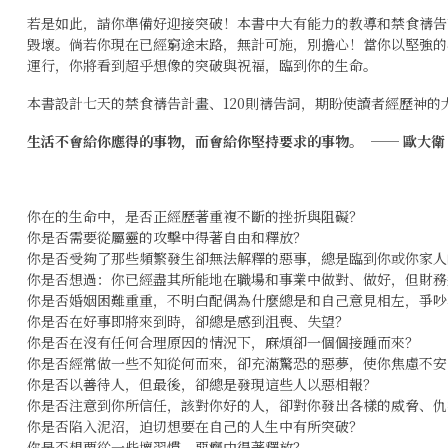
若是如此，請你準備好迎接突破！本書中大有能力的教導和禁食禱告
毀壞。倘若你現在已經窮途末路，無計可施，別擔心！當你以堅強的
運行，你將看到超乎想像的突破與祝福，臨到你的生命。
本書設計七天的禁食禱告計畫、120則禱告詞，期盼使讀者經歷神
生活不會給你應得的事物，而會給你堅持要求的事物。 ── 歐大衛（Da
你在的生命中，是否正經歷著重複不斷的挫折與阻礙？
你是否需要從屬靈的攻擊中得著自由和釋放？
你是否受夠了那些頻繁發生卻無法解釋的惡事，總是臨到你或你家人
你是否想過：你已經盡其所能地在職場和事業中做對、做好，但財務
你是否婚姻困難重重，不明白配偶為什麼總是和自己意見相左，爭吵
你是否在好事即將來到時，卻總是感到沮喪、失望？
你是否在沒有任何合理原因的情況下，麻煩卻一個個接踵而來？
你是否經常做一些不知從何而來，卻充滿驚恐的惡夢，使你焦慮不安
你是否以善待人，但最後，卻總是發現這些人以惡相報？
你是否注意到你所信任，該對你好的人，卻對你發出各樣的威脅、仇
你是否陷入泥沼，迫切想要在自己的人生中有所突破？
你是否想要從一些壞習慣、惡癮中得著釋放？