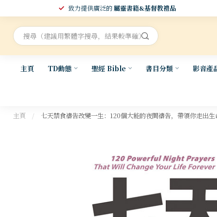
致力提供廣泛的
屬靈書籍&基督教禮品
主頁
TD動態
聖經 Bible
書目分類
影音產
主頁
/
七天禁食禱告改變一生：120個大能的夜間禱告，帶領你走出生命中的困境 | 120 