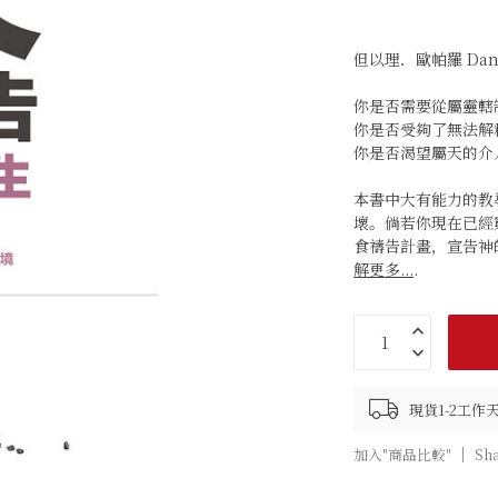
但以理．歐帕羅 Daniel
你是否需要從屬靈轄
你是否受夠了無法解
你是否渴望屬天的介
本書中大有能力的教
壞。倘若你現在已經
食禱告計畫，宣告神
解更多...
.
現貨1-2工
加入"商品比較"
Sh