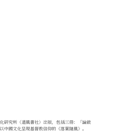
化研究所（道風書社）出版，包括三冊：「論啟
以中國文化呈現基督教信仰的《落葉隨風》。