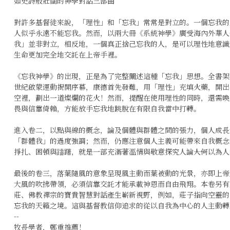
如史詩般壯闊的神學對話三部曲
對許多基督徒來說，「理性」和「忘我」常常是對立的。一個忘我的
人似乎永遠不能忘我。然而，以兩大冊《系統神學》廣受海內外華人
我」並非對立，相反地，一個真正捨己忘我的人，是可以理性地意識
生命更加完全地交託在上帝手裡。
《忘我神學》的出現，正是為了完整闡述這種「忘我」思想。全書架
世紀啟蒙運動揭開序幕，康德首先發難，用「理性」充填火藥，開出
空裡，劃出一道燦爛的花火！然而，提醒在使用理性的同時，還需喚
畏與信靠倚賴，方能放手忘我地跳脫在有限自我當中打轉。
進入卷二，以點與線的概念，論及個體與群體之間的張力，個人成長
「群體我」的過度強調；然而，仍應注意個人主義可能帶來自我概念
掙扎、困頓與躊躇，就是一部充滿著溫情與敬意探究人論――人何以為人―
最後的卷三，落葉隨風的意象呈現風主動而葉被動的光景，亦即上帝
大風的吹拂帶領，必須信靠交託才能承載神恩而自由飛翔。本卷另有驚
莊、佛教禪宗的寶貴智慧對話產生嶄新視野，例如，莊子指向空靈的
忘我的天籟之境。這與基督教信仰追求的從以自我為中心的人主動轉
--
牧長學者，鄭重推薦！