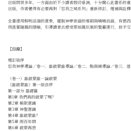
出版問世多年，一方面由於不少讀者殷切垂詢，十分關心此書系的重
出版，作者覺得有必要再對「忘我之域系列」重新修訂、增補與詮釋
全書運用鮮明活潑的意象，擺脫神學術語的堆砌與喃喃自語，有感西
用落葉隨風的隱喻，引導讀者去感受那如風似氣的聖靈運行，放手交
【目錄】
增訂版序
忘我神學導論／卷一．誰啟蒙誰導論／卷二．點與線導論／卷三．落
（卷一）誰啟蒙誰―論啟蒙
《誰啟蒙誰》第一版自序
第一部分 基礎篇
第1章 我們真的啟蒙了嗎？
第2章 極限意識
第3章 神聖意識
第4章 誰啟蒙誰？
第5章 兩百年間
第6章 啟蒙再思