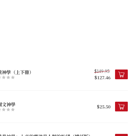
$149.95
統神學（上下冊）
$127.46
爾文神學
$25.50