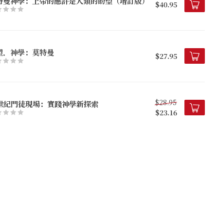
特曼神學：上帝的應許是人類的盼望（增訂版）
$40.95
望．神學：莫特曼
$27.95
$28.95
1世紀門徒現場：實踐神學新探索
$23.16