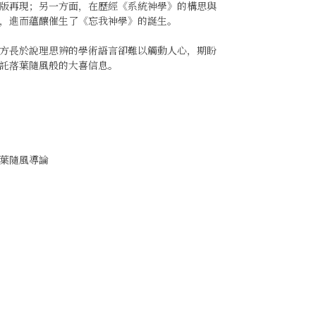
版再現；另一方面，在歷經《系統神學》的構思與
，進而蘊釀催生了《忘我神學》的誕生。
方長於說理思辨的學術語言卻難以觸動人心，期盼
託落葉隨風般的大喜信息。
葉隨風導論