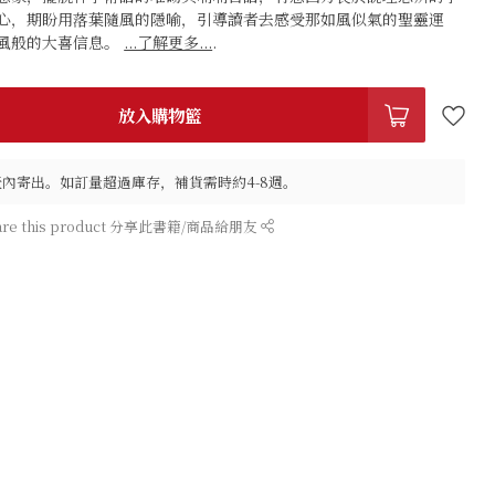
心，期盼用落葉隨風的隱喻，引導讀者去感受那如風似氣的聖靈運
風般的大喜信息。
...了解更多...
.
放入購物籃
作天內寄出。如訂量超過庫存，補貨需時約4-8週。
are this product 分享此書籍/商品給朋友