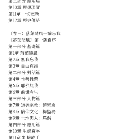
第三部分 應用篇
第10章 理想現實
第11章 一切更新
第12章 歷史傳統
（卷三）落葉隨風―論忘我
《落葉隨風》第一版自序
第一部分 基礎篇
第1章 落葉隨風
第2章 無我忘我
第3章 自由真諦
第二部分 對話篇
第4章 性善性惡
第5章 耶佛無我
第6章 前世今生
第三部分 人物篇
第7章 道德宗教：趙紫宸
第8章 信仰文化：梅監務
第9章 土地與人：馬偕
第四部分 應用篇
第10章 生態寰宇
第11章 割捨放手