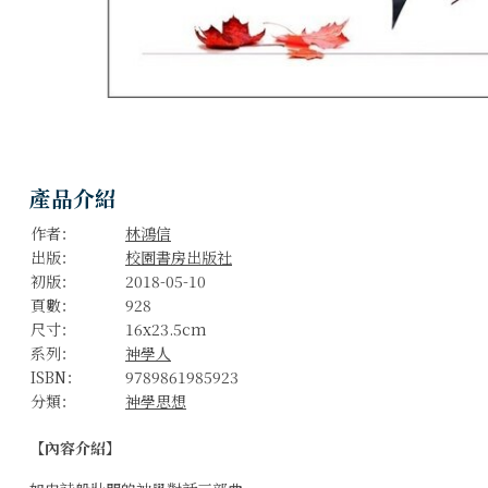
產品介紹
作者：
林鴻信
出版：
校園書房出版社
初版：
2018-05-10
頁數：
928
尺寸：
16x23.5cm
系列：
神學人
ISBN：
9789861985923
分類：
神學思想
【內容介紹】