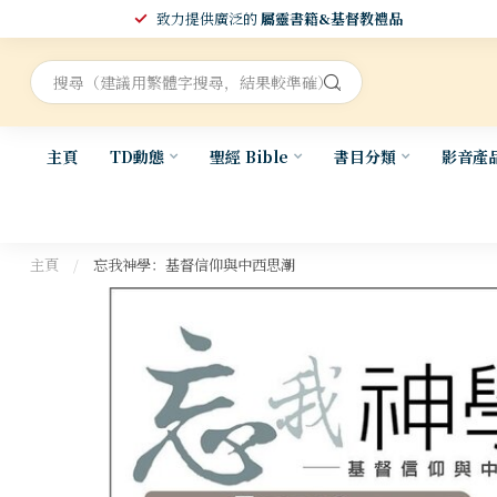
致力提供廣泛的
屬靈書籍&基督教禮品
主頁
TD動態
聖經 Bible
書目分類
影音產
主頁
/
忘我神學：基督信仰與中西思潮