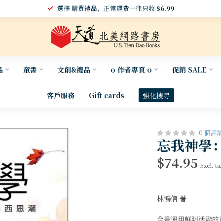
選擇 購買禮品，正常運費一律只收
$6.99
品
童書
文創&禮品
o 作者專頁 o
促銷 SALE
客戶服務
Gift cards
強化搜尋
0 個評
忘我神學
$74.95
Excl. ta
林鴻信 著
全書運用鮮明活潑的