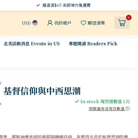
購書滿$65 美國境內
免運費
0
我的帳戶
願望清單
USD
北美活動消息 Events in US
專題閱讀 Readers Pick
論
：基督信仰與中西思潮
In stock 現貨總數量 (3)
x
兩間書房各現貨數量
意象，擺脫神學術語的堆砌與喃喃自語，有感西方長於說理思辨的學