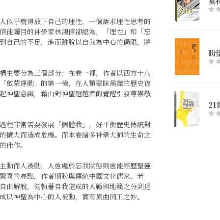
莫
人似乎就得放下自己的理性，一個訴求理性思考的
信徒矚目的神學家林鴻信卻認為，「理性」和「忘
到自己的不足，進而跳脫以自我為中心的侷限，將
盼
構主要分為三個部分：在卷一裡，作者以西方十八
「啟蒙運動」的第一槍，在人類蒙昧黑黯的歷史夜
起神聖意識，藉由對神聖超越者的覺醒引發尊崇敬
2
過程非常需要發展「個體我」，好平衡歷史傳統對
的擴大而造成危機。而本卷諸多神學大師的生命之
―的佳作。
主動而人被動，人愈處於忘我狀態則愈能經歷聖靈
喜的亮點，作者期盼與傳統中國文化――儒家、老
自由解脫，從執著自我造成的人籟與地籟之分到達
成以神聖為中心的人被動，實有異曲同工之妙。