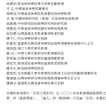
吳國安/新加坡神學院華文神學系副教授
沈 正/中華福音神學院董事長
周學信/中華福音神學院教會歷史與神學教授
洪 亮/中國神學研究院（香港）系統神學助理教授
高晨揚/中央研究院民族學研究所助研究員
張聖佳/中華福音神學院歷史神學助理教授
莊信德/台灣基督長老教會磐頂教會牧師
陳子仁/中台神學院專任教師
彭盛有/基督教台灣浸會神學院助理教授兼學術發展中心主任
曾劭愷/浙江大學哲學系教授
歐力仁/中原大學宗教研究所教授兼所長
蔡慈倫/台灣神學研究學院講道學副教授
鄧紹光/香港浸信會神學院基督教思想教授
謝木水/新加坡神學院院長
瞿旭彤/北京師範大學哲學學院宗教與文化研究所副教授兼所長
魏連嶽/台灣神學研究學院助理教授兼神學系系主任
譚國才/基督教台灣浸會神學院專任老師
--
本書的前身原以「忘我之域系列」在二〇〇八年由香港漢語基督教文
蒙」的《誰啟蒙誰》、「論人」的《點與線》以及論「忘我」而嘗試