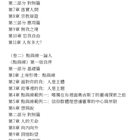
第二部分 對照篇
第7章 落實人間
第8章 宗教辯證
第三部分 應用篇
第9章 無我之境
第10章 忘我自由
第11章 人有多大？
（卷二）點與線―論人
《點與線》第一版自序
第一部分 基礎篇
第1章 上帝形像：點與線
第2章 面對你的我：人是主體
第3章 故事裡的我：人是主題
第4章 點與線範例一：唯獨在祢裡面――奧古斯丁的靈魂探索之旅
第5章 點與線範例二：信仰群體理想――潘霍華的中心與界限
第6章 想與說
第二部分 對照篇
第7章 人的天命
第8章 向內向外
第9章 回憶盼望