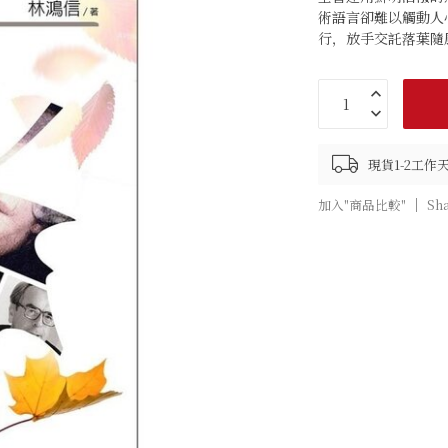
術語言卻難以觸動人
行，放手交託落葉隨
現貨1-2工
加入"商品比較"
Sh