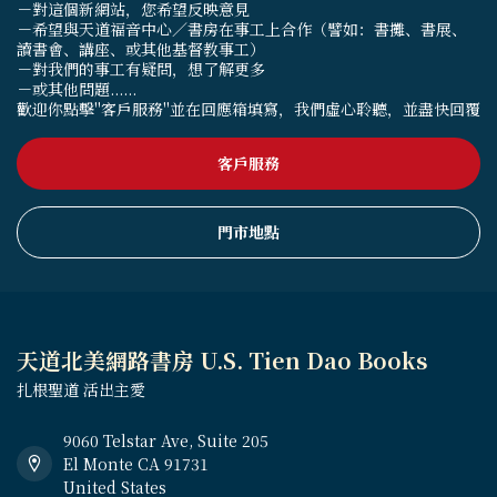
－對這個新網站，您希望反映意見
－希望與天道福音中心／書房在事工上合作（譬如：書攤、書展、
讀書會、講座、或其他基督教事工）
－對我們的事工有疑問，想了解更多
－或其他問題......
歡迎你點擊"客戶服務"並在回應箱填寫，我們虛心聆聽，並盡快回覆
客戶服務
門市地點
天道北美網路書房 U.S. Tien Dao Books
扎根聖道 活出主愛
9060 Telstar Ave, Suite 205
El Monte CA 91731
United States