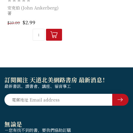
安克伯 (John Ankerberg)
著
$2.99
$10.00
耶穌研討會對耶穌的教導有甚
麼結論？ 高等批判是甚麼？
訂閱關注 天道北美網路書房 最新消息！
最新書訊、讀書會、講座、福音事工
無論是
－您有找不到的書，要我們協助訂購