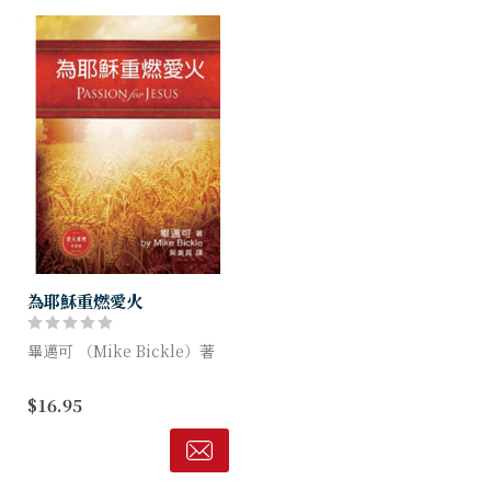
為耶穌重燃愛火
畢邁可 （Mike Bickle）著
回到你起初的愛，重新發現神
$16.95
是多麼愛你！這本書是關於兩
件事——認識神對你的看法，
以及熱愛神——之間的一個有
用而具體的關...