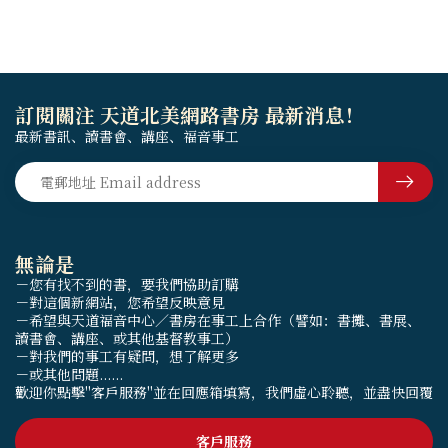
訂閱關注 天道北美網路書房 最新消息！
最新書訊、讀書會、講座、福音事工
無論是
－您有找不到的書，要我們協助訂購
－對這個新網站，您希望反映意見
－希望與天道福音中心／書房在事工上合作（譬如：書攤、書展、
讀書會、講座、或其他基督教事工）
－對我們的事工有疑問，想了解更多
－或其他問題......
歡迎你點擊"客戶服務"並在回應箱填寫，我們虛心聆聽，並盡快回覆
客戶服務