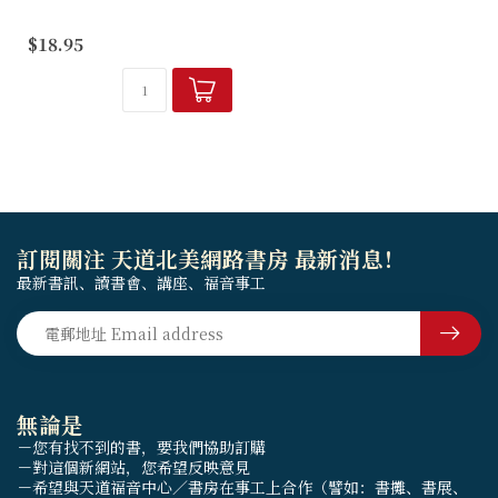
本書涵蓋彼得前後書和猶太書
$18.95
的信息，內容是第一世紀的真
象，也是現今世代的真象。本
書以作者《在盼望中儆醒》為
藍本，大幅度增修及補充其釋
經及應用的內...
訂閱關注 天道北美網路書房 最新消息！
最新書訊、讀書會、講座、福音事工
無論是
－您有找不到的書，要我們協助訂購
－對這個新網站，您希望反映意見
－希望與天道福音中心／書房在事工上合作（譬如：書攤、書展、