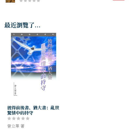
最近瀏覽了...
彼得前後書、猶大書：亂世
驚情中的持守
曾立華 著