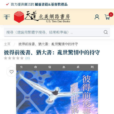
致力提供廣泛的
屬靈書籍&基督教禮品
0
選
單
主頁
/
彼得前後書、猶大書：亂世驚情中的持守
彼得前後書、猶大書：亂世驚情中的持守
(0)