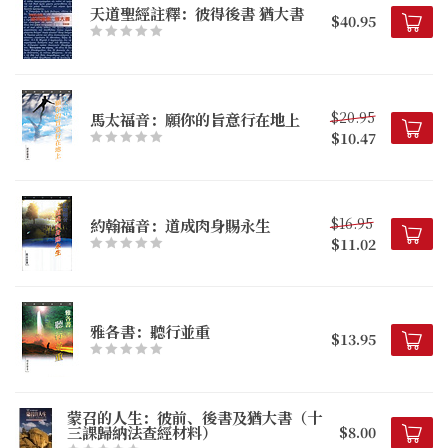
天道聖經註釋：彼得後書 猶大書
$40.95
$20.95
馬太福音：願你的旨意行在地上
$10.47
$16.95
約翰福音：道成肉身賜永生
$11.02
雅各書：聽行並重
$13.95
蒙召的人生：彼前、後書及猶大書（十
三課歸納法查經材料）
$8.00