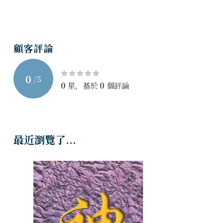
旧约神学
彭巴顿
顧客評論
0
/
5
0
星，基於
0
個評論
最近瀏覽了...