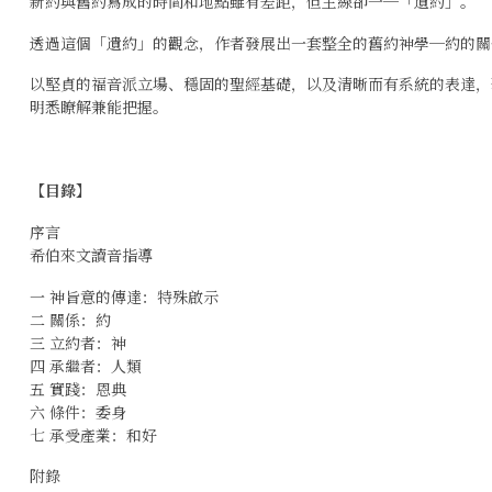
新約與舊約寫成的時間和地點雖有差距，但主線卻一─「遺約」。
透過這個「遺約」的觀念，作者發展出一套整全的舊約神學─約的關
以堅貞的福音派立場、穩固的聖經基礎，以及清晰而有系統的表達，
明悉瞭解兼能把握。
【目錄】
序言
希伯來文讀音指導
一 神旨意的傳達：特殊啟示
二 關係：約
三 立約者：神
四 承繼者：人類
五 實踐：恩典
六 條件：委身
七 承受產業：和好
附錄