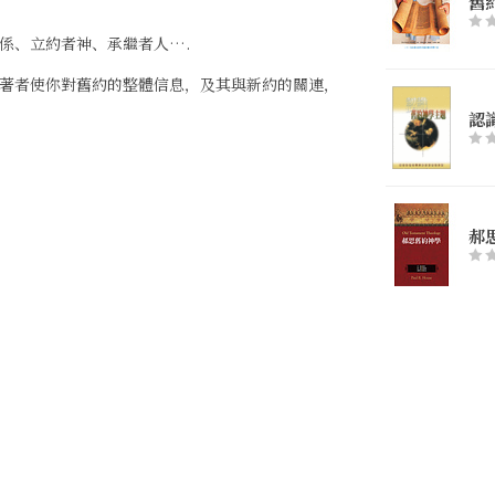
舊
係、立約者神、承繼者人….
著者使你對舊約的整體信息，及其與新約的關連，
認
郝