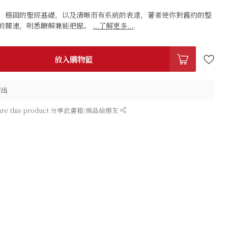
、穩固的聖經基礎，以及清晰而有系統的表達，著者使你對舊約的整
的關連，明悉瞭解兼能把握。
...了解更多...
.
放入購物籃
寄出
are this product 分享此書籍/商品給朋友