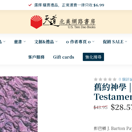
選擇 購買禮品，正常運費一律只收
$6.99
品
童書
文創&禮品
o 作者專頁 o
促銷 SALE
客戶服務
Gift cards
強化搜尋
0 個評
舊約神學 | T
Testame
$28.5
$43.95
彭巴頓 J. Barton P