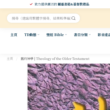
致力提供廣泛的
屬靈書籍&基督教禮品
主頁
TD動態
聖經 Bible
書目分類
影音產
主頁
/
舊約神學 | Theology of the Older Testament