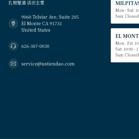
扎根聖道 活出主愛
MILPITAS
Mon - Sat: 10
Sun: Closed
9060 Telstar Ave, Suite 205
El Monte CA 91731
United States
EL MONT
Mon - Fri: 10
626-307-0030
Sat: 10:00 - 
Sun: Closed
service@ustiendao.com