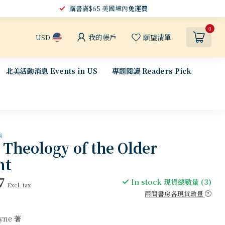
購書滿$65 美國境內
免運費
0
我的帳戶
願望清單
USD
北美活動消息 Events in US
專題閱讀 Readers Pick
論
heology of the Older
nt
7
In stock 現貨總數量 (3)
Excl. tax
兩間書房各現貨數量
ayne 著