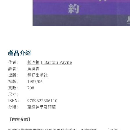
產品介紹
作者：
彭巴頓
J. Barton Payne
譯者：
黃漢森
出版：
種籽出版社
初版：
1987/06
頁數：
708
尺寸：
ISBN：
9789622306110
分類：
聖經神學及問題
【內容介紹】