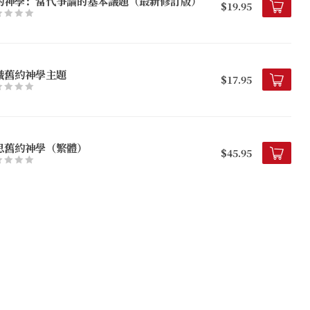
約神學：當代爭論的基本議題（最新修訂版）
$19.95
識舊約神學主題
$17.95
思舊約神學（繁體）
$45.95