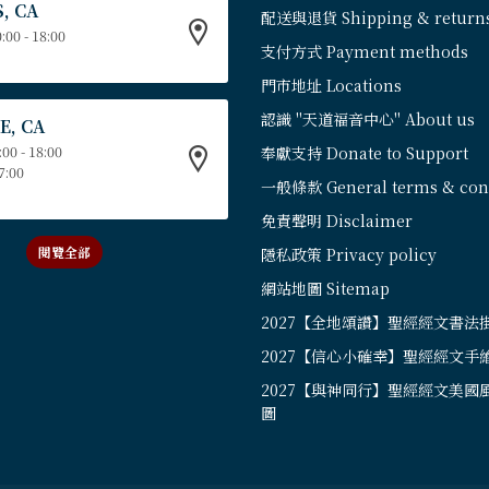
, CA
配送與退貨 Shipping & return
:00 - 18:00
支付方式 Payment methods
門市地址 Locations
認識 "天道福音中心" About us
E, CA
:00 - 18:00
奉獻支持 Donate to Support
17:00
一般條款 General terms & cond
免責聲明 Disclaimer
閱覽全部
隱私政策 Privacy policy
網站地圖 Sitemap
2027【全地頌讚】聖經經文書法
2027【信心小確幸】聖經經文手
2027【與神同行】聖經經文美國
圖