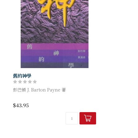
舊約神學
彭巴頓 J. Barton Payne 著
以堅貞的福音派立場、穩固的聖經基礎，以
$43.95
及清晰而有系統的表達，著者使你對舊約的
整體信息，及其與新約的關連，明悉瞭...