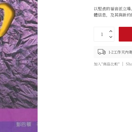
以堅貞的福音派立場
體信息，及其與新約
1-2工作天內
加入"商品比較"
Sh