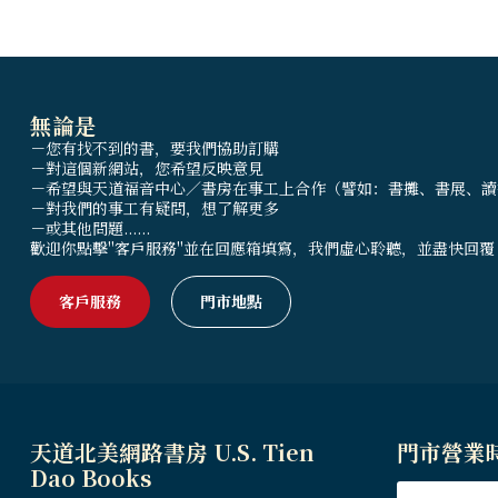
無論是
－您有找不到的書，要我們協助訂購
－對這個新網站，您希望反映意見
－希望與天道福音中心／書房在事工上合作（譬如：書攤、書展、讀
－對我們的事工有疑問，想了解更多
－或其他問題......
歡迎你點擊"客戶服務"並在回應箱填寫，我們虛心聆聽，並盡快回覆
客戶服務
門市地點
天道北美網路書房 U.S. Tien
門市營業
Dao Books