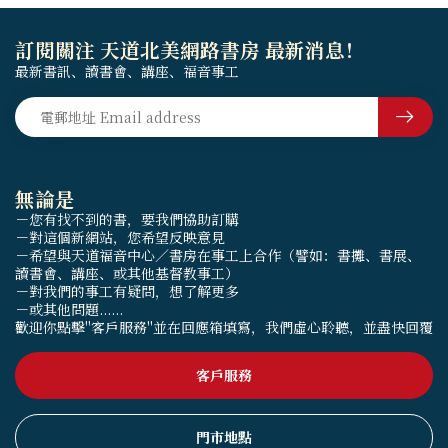
訂閱關注 天道北美網路書房 最新消息！
最新書訊、讀書會、講座、福音事工
無論是
－您有找不到的書，要我們協助訂購
－對這個新網站，您希望反映意見
－希望與天道福音中心／書房在事工上合作（譬如：書攤、書展、
讀書會、講座、或其他基督教事工）
－對我們的事工有疑問，想了解更多
－或其他問題......
歡迎你點擊"客戶服務"並在回應箱填寫，我們虛心聆聽，並盡快回覆
客戶服務
門市地點