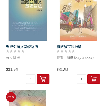
聖經亞蘭文基礎語法
擁抱城市的神學
黃天相 著
作者：柏祺 (Ray Bakke)
聖經亞蘭文雖然佔希伯來聖經
巴特曾說：「拿著你的聖經和
$31.95
$31.95
的篇幅不多，但重要性不比希
報章細心閱讀，但要以聖經去
伯來文低，耶穌基督也是說亞
解讀報章。」作為資深的城巿
蘭文的。其實用亞蘭文寫成的
工作者，柏祺教授在本書中按
文獻比希伯來文更廣，流通的
著整本聖經的來...
時間更長，因...
-20%