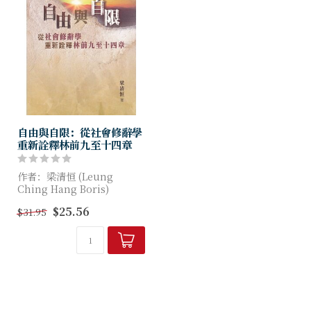
自由與自限：從社會修辭學
重新詮釋林前九至十四章
作者：梁清恒 (Leung
Ching Hang Boris)
$25.56
$31.95
很多人認為，林前9章是討論
吃祭偶像之物的題外話，或保
羅是為自己的使徒權柄作辯
護，以確立隨後...