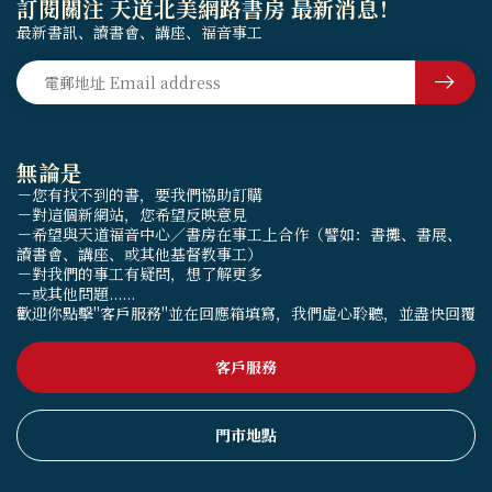
訂閱關注 天道北美網路書房 最新消息！
最新書訊、讀書會、講座、福音事工
無論是
－您有找不到的書，要我們協助訂購
－對這個新網站，您希望反映意見
－希望與天道福音中心／書房在事工上合作（譬如：書攤、書展、
讀書會、講座、或其他基督教事工）
－對我們的事工有疑問，想了解更多
－或其他問題......
歡迎你點擊"客戶服務"並在回應箱填寫，我們虛心聆聽，並盡快回覆
客戶服務
門市地點