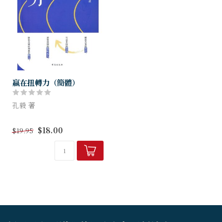
贏在扭轉力（簡體）
孔毅 著
不同的人生阶段会有不同的挑
$18.00
$19.95
战，不同的处理方式带来不同
的结果，正可谓谬以毫厘、差
之千里。这一生所行是否为上
行之旅、可以不断地朝目标和
理想前进，正取...