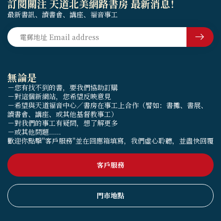
訂閱關注 天道北美網路書房 最新消息！
最新書訊、讀書會、講座、福音事工
無論是
－您有找不到的書，要我們協助訂購
－對這個新網站，您希望反映意見
－希望與天道福音中心／書房在事工上合作（譬如：書攤、書展、
讀書會、講座、或其他基督教事工）
－對我們的事工有疑問，想了解更多
－或其他問題......
歡迎你點擊"客戶服務"並在回應箱填寫，我們虛心聆聽，並盡快回覆
客戶服務
門市地點