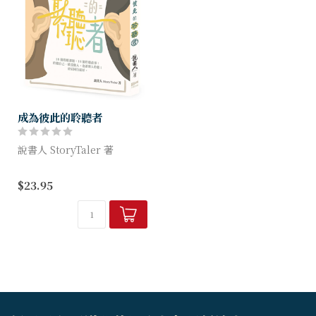
成為彼此的聆聽者
說書人 StoryTaler 著
「說書人Storytaler」成立面
$23.95
書專頁以來，吸引逾37,000人
追蹤。說書人說盡生命中大大
小小的故事，也讓大家分享
自...