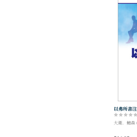
以弗所書注
大衛．鮑森 (D
以弗所書在