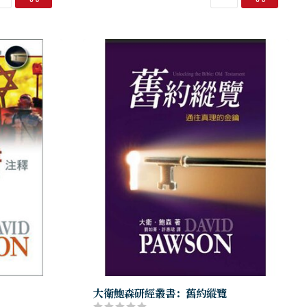
大衛鮑森研經叢書：舊約縱覽