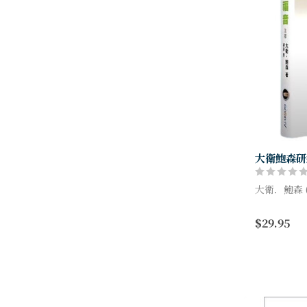
大衛鮑森研
大衛．鮑森 (D
以基督為根
$29.95
使命
透過馬太、
同的畫像，可