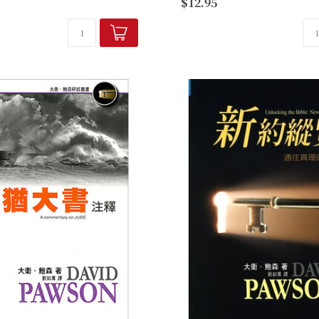
$12.95
比書、 歌羅西書、腓利門書通稱
歷到溝通不良的問題。這常常
注釋家給它「使徒書信...
通良機所致，我們往往...