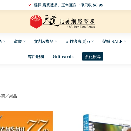
選擇 購買禮品，正常運費一律只收
$6.99
品
童書
文創&禮品
o 作者專頁 o
促銷 SALE
客戶服務
Gift cards
強化搜尋
籍／產品