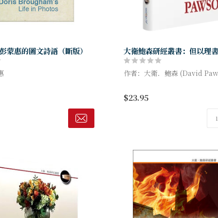
彭蒙惠的圖文詩語（斷版）
大衛鮑森研經叢書：但以理
惠
作者：大衛．鮑森 (David Paw
圖文詩語」精選近百幀珍藏照片
至高神掌管人類歷史
$23.95
開發表的詩作，讓人看見一位從
在動盪不安的世代
美國女孩，如何用她的方式愛台
效法但以理和他三個朋友
說自己平凡，沒...
堅定倚靠主站立得穩