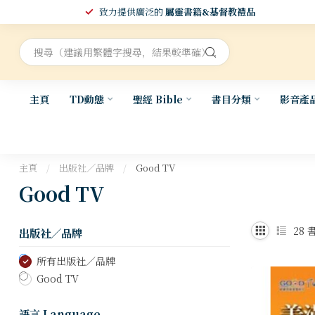
致力提供廣泛的
屬靈書籍&基督教禮品
主頁
TD動態
聖經 Bible
書目分類
影音產
主頁
/
出版社／品牌
/
Good TV
Good TV
28
書
出版社／品牌
所有出版社／品牌
Good TV
語言 Language