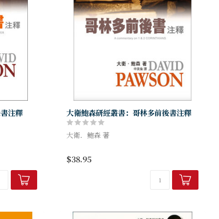
後書注釋
大衛鮑森研經叢書：哥林多前後書注釋
大衛．鮑森 著
圖說服耶穌不
比起其他的書信，保羅在哥林多後書揭露了
$38.95
摩西、以利亞
更多個人的經歷，包括他持續遭遇的患難、
但曾企圖離間
他的感受（喜悅的與失望的）、對仇敵的反
應、他的羞辱與誇口，讓我...