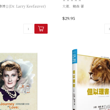
(Dr. Larry Keefauver)
大衛．鮑森 著
保羅為何要寫一封這麼長的信
$29.95
人在天堂同享永生嗎？
立，也從未造訪過的教會？大
家人信主總是困難重重？
解經家相信，答案與這間教會
營壘，帶...
整個教會正面臨前所未有的...