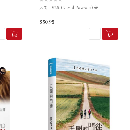
大衛．鮑森 (David Pawson) 著
，給他不曾建
◆ 以宏觀角度提綱挈領地逐卷研經 ◆ 提供
$50.95
衛．鮑森這位
詳細的歷史地理背景與圖表 ◆ 詳細解析每
的歷史有關；
卷書的意義和教導