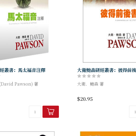
經叢書：馬太福音注釋
大衛鮑森研經叢書：彼得前
avid Pawson) 著
大衛．鮑森 著
基建造教會，實踐天國的生活和
這兩封書信的作者彼得，曾企
$20.95
要上十字架；也曾想在山巔為
馬可、路加和約翰四卷福音書不
和耶穌分別樹立三座帳幕；撒
以看到基督...
他與其他門徒；他引以為...