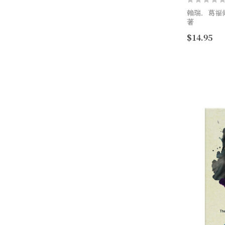
賴瑞．葛福偉博士
著
$14.95
你渴望與家
為甚麼帶領
如何拆毀這些