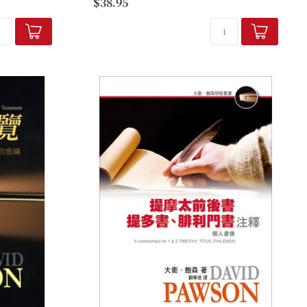
$38.95
是因為錯失溝
要是關於「耶穌是誰」；他用了七個見證、
七個神蹟、七個詞句讓我們明白耶穌...