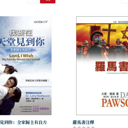
見到你：全家歸主有良方
羅馬書注釋