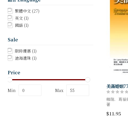
繁體中文
(27)
英文
(1)
國語
(1)
Sale
限時優惠
(1)
滄海遺珠
(1)
Price
美滿婚姻7
Min
Max
賴瑞．葛福偉博士
著
$11.95
「愛」是重
全部！婚姻
「愛」，它令