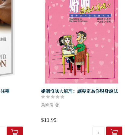
書注釋
婚姻沒啥大道理：讓專家為你現身說法
黃國倫 著
解說，唯有基
為什麼我們戀愛時感情那麼甜蜜，婚後卻好
$11.95
督是我們所
像變了一個人？ 為什麼我們總是為一些小事
裡，我們的
爭吵？為什麼常常「有溝沒有通」，以致兩
人關係漸行漸遠？