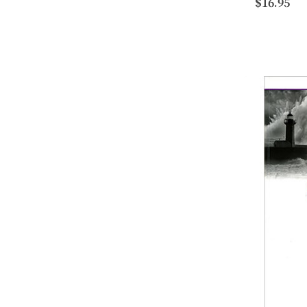
$16.95
位，與腓立
為監獄書信；