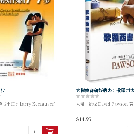
7步
大衛鮑森研經叢書：歌羅西
(Dr. Larry Keefauver)
大衛．鮑森 David Pawson 著
透過大衛鮑森牧師生動淺顯的
$14.95
要的，但「愛」似乎不是婚姻的
督，神的豐盛全在祂裡面，基
中個人所感受的愛是很必要的；
需，是我們的滿足。住在基督
人...
信...