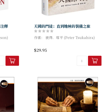
書注釋
天國的門徒：直到地極的裝備之旅
son)
作者： 彼得．塚平 (Peter Tsukahira)
本書激勵人心並符合聖經教導，適用於蒙召
$29.95
進入職場
及其他專業領域的基督徒，也適用於牧者和
事工領袖