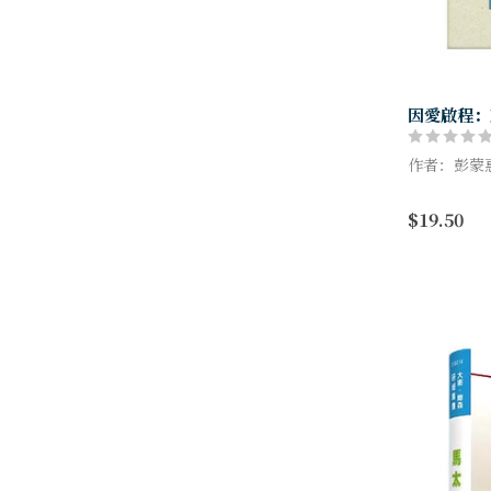
因愛啟程：
作者：彭蒙
「彭蒙惠的
$19.50
和她首度公
西雅圖來的
灣。雖然她總