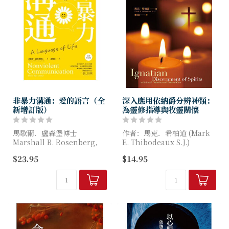
非暴力溝通：愛的語言（全
深入應用依納爵分辨神類：
新增訂版）
為靈修指導與牧靈關懷
馬歇爾．盧森堡博士
作者：馬克．希柏道 (Mark
Marshall B. Rosenberg,
E. Thibodeaux S.J.)
Ph.D. 著
$23.95
$14.95
本書為從事靈修指導或牧靈諮
全球銷售超過百萬冊，已譯成
商的朋友，提供豐富有效的資
30多種語言。 美國微軟公司
源，透過創新的應用方法，為
執行長納德拉（Sa...
不同...