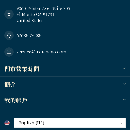
9060 Telstar Ave, Suite 205
El Monte CA 91731
United States
626-307-0030
service@ustiendao.com
門市營業時間
簡介
我的帳戶