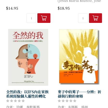
(Jesus Maria Munoz, Jose
此譯本自1979年出版以來，深
Ramon de Diego)
$14.95
$18.95
受使用者青睞。隨著依納爵靈
修的發展，許多帶領神操者建
本書作者穆宏志、朱修德以依
議修訂，好能更幫助使用者...
納爵的《神操》為依歸，為...
全然的我：以IFS內在家族
麥子中的莠子──分辨：祈
系統經驗個人靈性的轉化
禱與行動的會晤
作者：珍娜．李默斯馬
作者：多瑪斯．格林