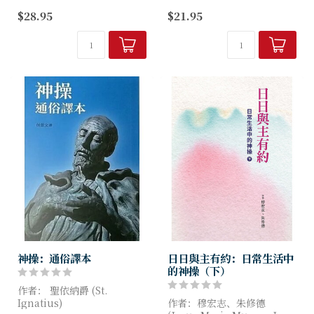
耶穌基督創立教會，從當年的
$28.95
$21.95
十二位門徒發展至今，全球已
末世論，一如作者所言，已因
約有23億的追隨者。然而，兩
內部裝修，暫停營業有時。這
千多年來的教會歷史中，基督
本書添置新的洞見與圖像，重
徒的面貌千變萬化。本書闡述
新開張，其中...
奠定基...
神操：通俗譯本
日日與主有約：日常生活中
的神操（下）
作者： 聖依納爵 (St.
Ignatius)
作者：穆宏志、朱修德