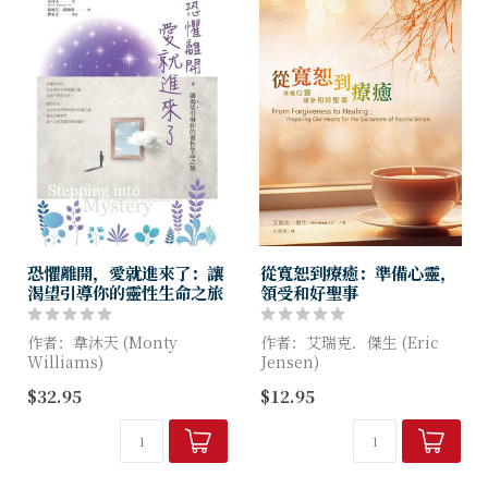
恐懼離開，愛就進來了：讓
從寬恕到療癒：準備心靈，
渴望引導你的靈性生命之旅
領受和好聖事
作者：韋沐天 (Monty
作者：艾瑞克．傑生 (Eric
Williams)
Jensen)
$32.95
$12.95
常常聽人說，上主比我們自己
辦和好聖事時，會不會覺得訴
更了解自己，但你是否真的經
說的都是那些常常犯的罪？卻
歷過這種親密？又要如何經歷
好像找不到解方？
這份親密？
作者在擔任堂區主任司鐸，為