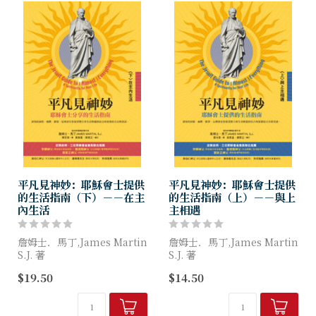
本書以四...
人...
平凡見神妙：耶穌會士提供
平凡見神妙：耶穌會士提供
的生活指南（下）－－在主
的生活指南（上）－－與上
內生活
主相遇
詹姆士．馬丁,James Martin
詹姆士．馬丁,James Martin
S.J. 著
S.J. 著
$19.50
$14.50
如果你想知道：
如果您想知道：
如何愛？
生活的經驗有什麼意義？
如何面對痛苦？
如何找到上主？