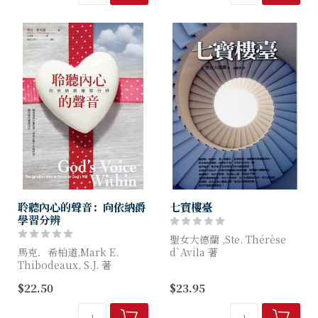
如何做正確的決定？找到自己
如何祈禱？
的召叫?
如何將日常生活與靈修結合...
打開這本書，它...
聆聽內心的聲音：向依納爵
七寶樓臺
學習分辨
聖女大德蘭 ,Ste. Thérèse
馬克．希柏道,Mark E.
d`Avila 著
Thibodeaux, S.J. 著
這本由聖女大德蘭所著的靈修
$22.50
$23.95
作者運用依納爵靈修的原則，
經典，詳述基督徒的靈修旅
幫助我們了解：在生活中面臨
程。
抉擇時，我們常受兩...