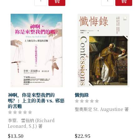
神啊，你是來整我們的
懺悔錄
嗎？：上主的美善 vs. 邪惡
的苦難
聖奧斯定 St. Augustine 著
李察．雷翁納 (Richard
懺悔錄（Confessions）展
Leonard, S.J.) 著
現了神哲學家聖奧斯定的靈性
探索歷程。
$13.50
$22.95
上主的美善vs邪惡的苦難！為