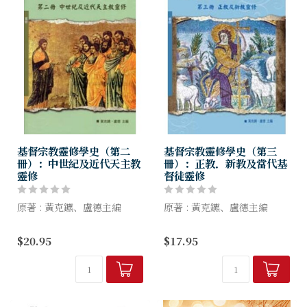
基督宗教靈修學史（第二
基督宗教靈修學史（第三
冊）：中世紀及近代天主教
冊）：正教．新教及當代基
靈修
督徒靈修
原著 : 黃克鑣、盧德主編
原著 : 黃克鑣、盧德主編
本書各章，除了延邀各個靈修
本書各章，除了延邀各個靈修
$20.95
$17.95
團體的學者，介紹各自的靈修
團體的學者，介紹各自的靈修
傳統與特色外；作者們也多次
傳統與特色外；作者們也多次
引用各傳統的原典，讓讀者對
引用各傳統的原典，讓讀者對
這些經典之作能有第一手...
這些經典之作能有第一手...