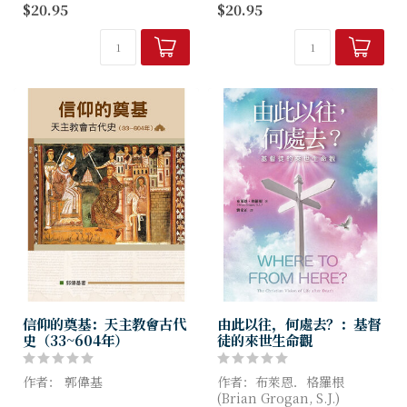
$20.95
$20.95
團體的學者，介紹各自的靈修
團體的學者，介紹各自的靈修
傳統與特色外；作者們也多次
傳統與特色外；作者們也多次
引用各傳統的原典，讓讀者對
引用各傳統的原典，讓讀者對
這些經典之作能有第一手...
這些經典之作能有第一手...
信仰的奠基：天主教會古代
由此以往，何處去？：基督
史（33~604年）
徒的來世生命觀
作者： 郭偉基
作者：布萊恩．格羅根
(Brian Grogan, S.J.)