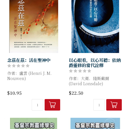
念茲在茲：活在聖神中
以心眼看，以心耳聽：依納
爵靈修的當代詮釋
作者：盧雲 (Henri J. M.
Nouwen)
作者：大衛．隆斯戴爾
(David Lonsdale)
生活中的痛苦與喜樂、友誼與
$10.95
$22.50
家庭的得失、祈禱的艱苦與報
依納爵的靈修教導不僅是由他
酬、原諒與同情、節制與規律
的宗教經驗，也由他所生活於
孕育出這本默思札記，盧...
其中的世界所形塑，那是依納
爵身為一個基督徒，為...