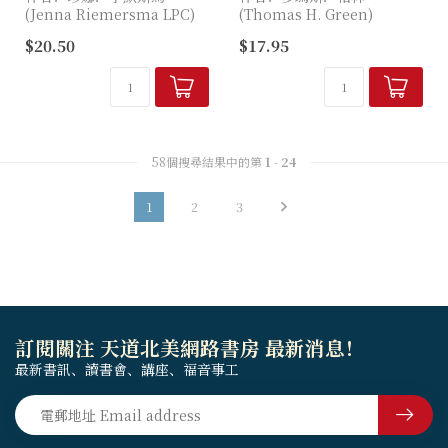
(Jenna Riemersma LPC)
(Thomas H. Green)
$20.50
$17.95
本書融合內在家族系統
作者首先探索了新舊約中先
（Internal Family
知、洗者約翰、保祿及耶穌的
Systems, IFS）與基督信...
言行，以闡釋「分辨」的意
義，並進一步介紹分辨的先...
58個搜尋結果中的第
1
-
24
1
2
3
訂閱關注 天道北美網路書房 最新消息！
最新書訊、讀書會、講座、福音事工