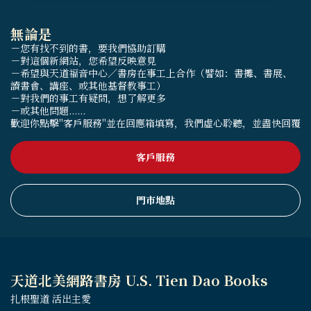
無論是
－您有找不到的書，要我們協助訂購
－對這個新網站，您希望反映意見
－希望與天道福音中心／書房在事工上合作（譬如：書攤、書展、
讀書會、講座、或其他基督教事工）
－對我們的事工有疑問，想了解更多
－或其他問題......
歡迎你點擊"客戶服務"並在回應箱填寫，我們虛心聆聽，並盡快回覆
客戶服務
門市地點
天道北美網路書房 U.S. Tien Dao Books
扎根聖道 活出主愛