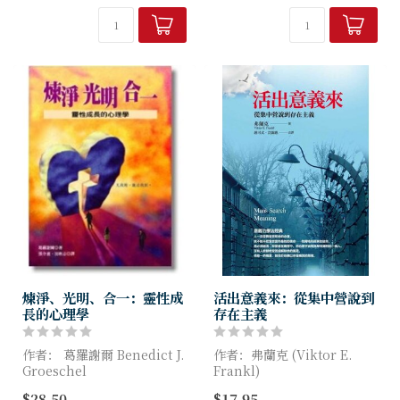
什麼我們要受苦
作者將其心靈的徬徨與追尋、
迷失與希...
煉淨、光明、合一：靈性成
活出意義來：從集中營說到
長的心理學
存在主義
作者： 葛羅謝爾 Benedict J.
作者：弗蘭克 (Viktor E.
Groeschel
Frankl)
$28.50
$17.95