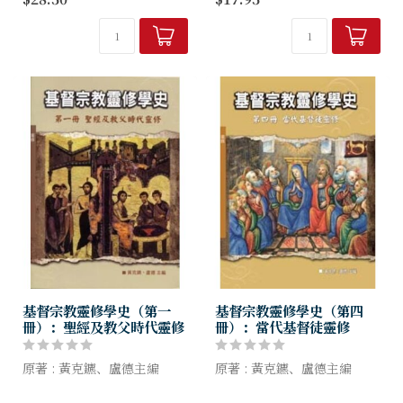
心理學與靈修的深度結合。若
本書以作者的集中營經歷為
你認真看待自己的靈修發展，
本，揭示人類生命的動力在於
也希望在這方面協助他人，本
尋出意義；人只要參透為何而
書就是為你而寫...
活，即能承受任何煎熬；而
無...
基督宗教靈修學史（第一
基督宗教靈修學史（第四
冊）：聖經及教父時代靈修
冊）：當代基督徒靈修
原著 : 黃克鑣、盧德主編
原著 : 黃克鑣、盧德主編
本書各章，除了延邀各個靈修
本書各章，除了延邀各個靈修