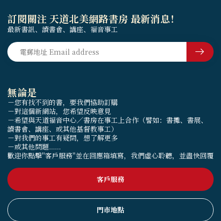
訂閱關注 天道北美網路書房 最新消息！
最新書訊、讀書會、講座、福音事工
無論是
－您有找不到的書，要我們協助訂購
－對這個新網站，您希望反映意見
－希望與天道福音中心／書房在事工上合作（譬如：書攤、書展、
讀書會、講座、或其他基督教事工）
－對我們的事工有疑問，想了解更多
－或其他問題......
歡迎你點擊"客戶服務"並在回應箱填寫，我們虛心聆聽，並盡快回覆
客戶服務
門市地點