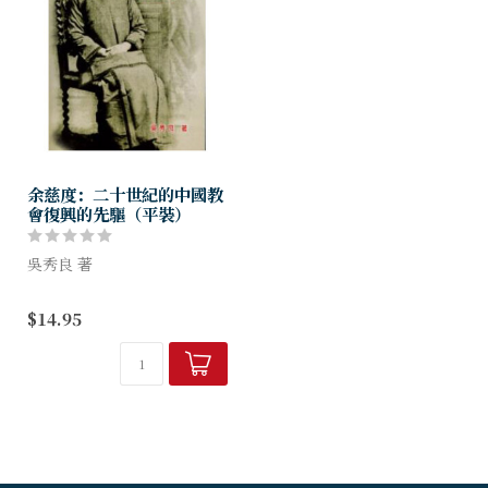
余慈度：二十世紀的中國教
會復興的先驅（平裝）
吳秀良 著
余慈度是二十世紀三十年代以
$14.95
前最著名的奮興佈道家。她的
屬靈職事對當今中國教會的復
興運動產生了不可磨滅的影
響。