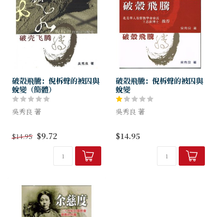
破殼飛騰：倪柝聲的被囚與
破殼飛騰：倪柝聲的被囚與
蛻變（簡體）
蛻變
吳秀良 著
吳秀良 著
作者引用大量一手资料，详述
作者引用大量一手資料，詳述
$9.72
$14.95
$14.95
倪柝声二十年的被囚生涯和蜕
倪柝聲二十年的被囚生涯和蛻
变。并从神的观点来看倪柝声
變。並從神的觀點來看倪柝聲
在被囚之前和他二十年牢狱生
在被囚之前和他二十年牢獄生
涯中诸般的表现。
涯中諸般的表現。