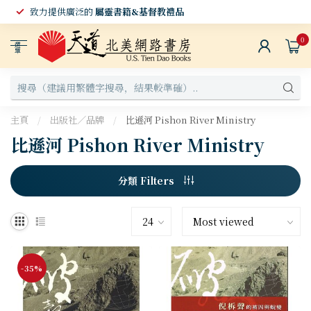
致力提供廣泛的
屬靈書籍&基督教禮品
0
選
單
主頁
/
出版社／品牌
/
比遜河 Pishon River Ministry
比遜河 Pishon River Ministry
分類 Filters
-35%