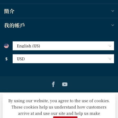
簡介
我的帳戶
$
By using our website, you agree to the use of cookies.
These cookies help us understand how customers
arrive at and use our site and help us make
© Copyright 2026 天道北美網路書房 U.S. Tien Dao Books
-