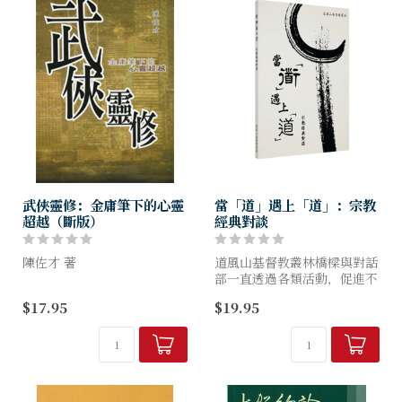
武俠靈修：金庸筆下的心靈
當「道」遇上「道」：宗教
超越（斷版）
經典對談
陳佐才 著
道風山基督教叢林橋樑與對話
部一直透過各類活動，促進不
本書文稿原載《時代論壇》的
同宗教信仰者相互交流和對
$17.95
$19.95
〈武俠靈修〉專欄。深望在這
話，從而突破信仰固有藩籬，
書裏，金庸武俠小說這「肉
開拓更廣闊的視野。本書衍生
身」，和基督教的「道」的相
自2020-2022年度的「宗教...
遇，使兩者的姿采更顯露出
來。