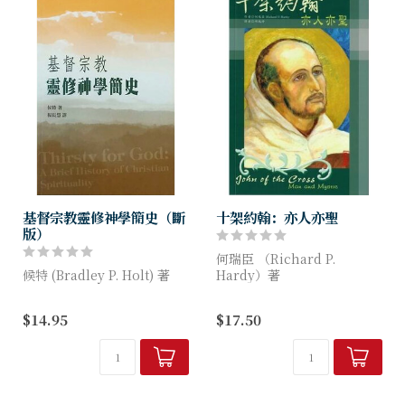
基督宗教靈修神學簡史（斷
十架約翰：亦人亦聖
版）
何瑞臣 （Richard P.
候特 (Bradley P. Holt) 著
Hardy）著
這書仿如一道橋樑，將現代基
十架約翰是十六世紀西班牙一
$14.95
$17.50
督教的靈修與其豐富浩瀚的傳
位滿有神契經驗的修士，本書
統相連。作者見多識廣，深具
記錄他的生平事跡，由何瑞臣
牧者心腸，促使讀者探索基督
教授(Prof. Richa...
教的...