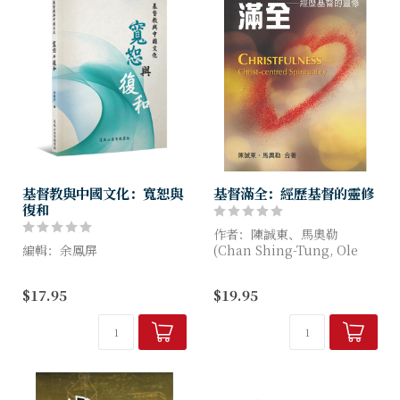
基督教與中國文化：寬恕與
基督滿全：經歷基督的靈修
復和
作者：陳誠東、馬奧勒
編輯：余鳳屏
(Chan Shing-Tung, Ole
Skjerbak Madsen)
道風山基督教叢林橋樑與對話
$17.95
$19.95
部一直透過各類活動，促進不
一切靈修操練，都指向經驗基
同宗教信仰者相互交流和對
督的臨在（Being pre...
話，從而突破信仰固有藩籬，
開拓更廣闊的視野。本書衍生
自與香港聖公...