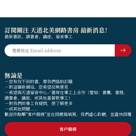
訂閱關注 天道北美網路書房 最新消息！
最新書訊、讀書會、講座、福音事工
無論是
－您有找不到的書，要我們協助訂購
－對這個新網站，您希望反映意見
－希望與天道福音中心／書房在事工上合作（譬如：書攤、書展、
讀書會、講座、或其他基督教事工）
－對我們的事工有疑問，想了解更多
－或其他問題......
歡迎你點擊"客戶服務"並在回應箱填寫，我們虛心聆聽，並盡快回覆
客戶服務