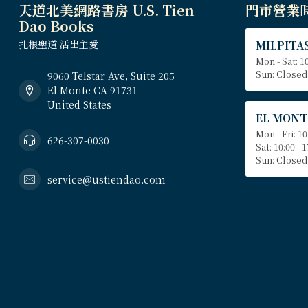
天道北美網路書房 U.S. Tien
門市營業
Dao Books
扎根聖道 活出主愛
MILPITAS
Mon - Sat: 10
Sun: Closed
9060 Telstar Ave, Suite 205
El Monte CA 91731
United States
EL MONT
Mon - Fri: 10
626-307-0030
Sat: 10:00 - 
Sun: Closed
service@ustiendao.com