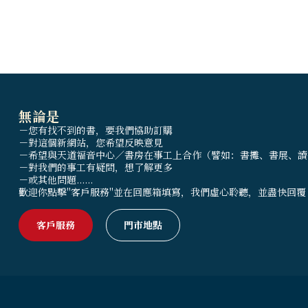
無論是
－您有找不到的書，要我們協助訂購
－對這個新網站，您希望反映意見
－希望與天道福音中心／書房在事工上合作（譬如：書攤、書展、讀
－對我們的事工有疑問，想了解更多
－或其他問題......
歡迎你點擊"客戶服務"並在回應箱填寫，我們虛心聆聽，並盡快回覆
客戶服務
門市地點