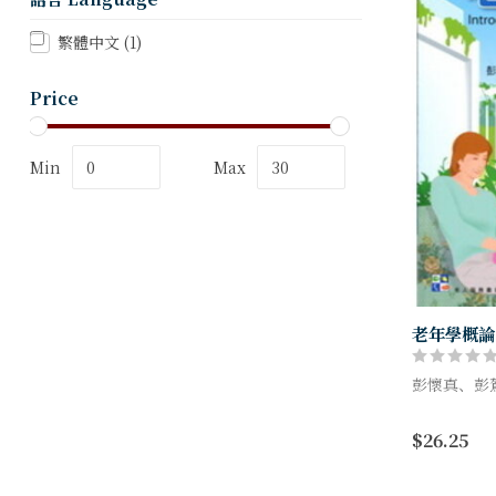
繁體中文
(1)
Price
Min
Max
老年學概論
彭懷真、彭
老，需要被
$26.25
可以是一個
一個需要被