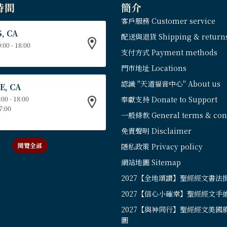
時間
簡介
客戶服務 Customer service
, CA
配送與退貨 Shipping & return
:00 - 18:00
支付方式 Payment methods
門市地址 Locations
認識 "天道福音中心" About us
E, CA
:00 - 18:00
奉獻支持 Donate to Support
17:00
一般條款 General terms & cond
免責聲明 Disclaimer
閱覽全部
隱私政策 Privacy policy
網站地圖 Sitemap
2027【全地頌讚】聖經經文書法
2027【信心小確幸】聖經經文手
2027【與神同行】聖經經文美國
圖