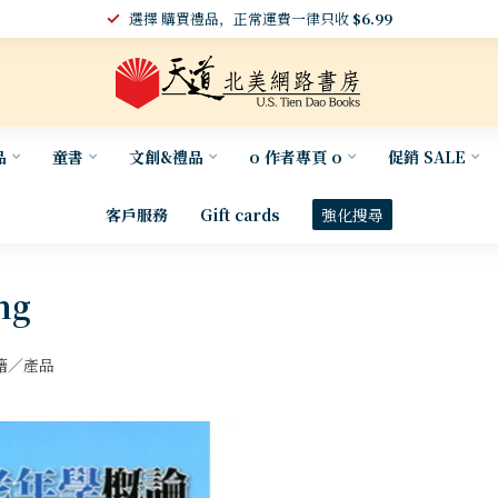
選擇 購買禮品，正常運費一律只收
$6.99
品
童書
文創&禮品
o 作者專頁 o
促銷 SALE
客戶服務
Gift cards
強化搜尋
ng
籍／產品