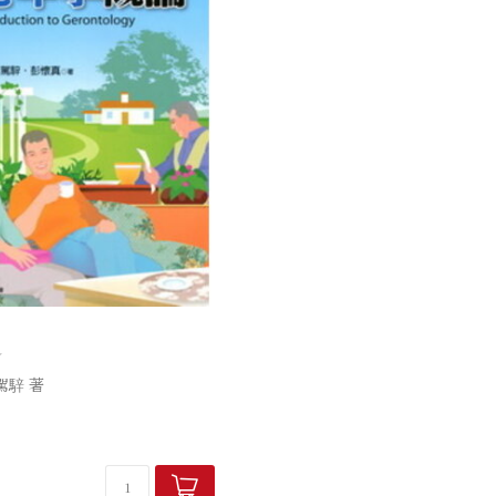
駕騂 著
瞭解。老人，需要被愛。老年，
充滿愛的美好時光。老年學，是
認識的知識領域。