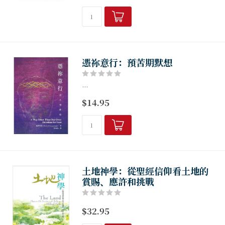
憑祢意行：預苦期默想
...
$14.95
土地神學：從聖經信仰看土地的
賞賜、應許和挑戰
$32.95