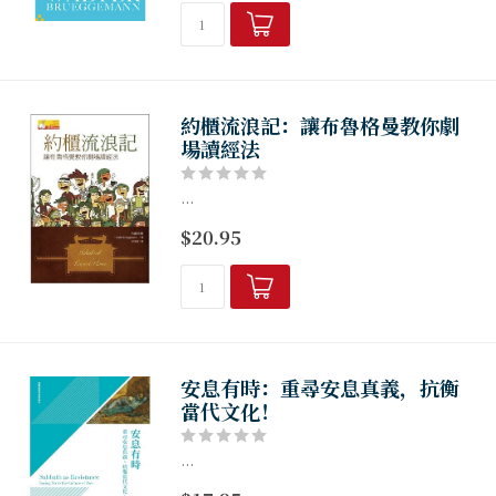
約櫃流浪記：讓布魯格曼教你劇
場讀經法
...
$20.95
安息有時：重尋安息真義，抗衡
當代文化！
...