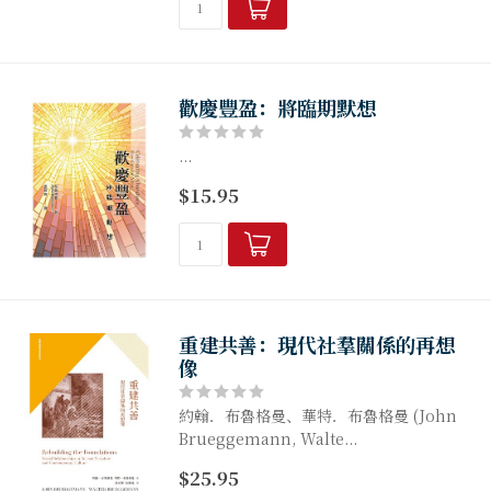
歡慶豐盈：將臨期默想
...
$15.95
重建共善：現代社羣關係的再想
像
約翰．布魯格曼、華特．布魯格曼 (John
Brueggemann, Walte...
$25.95