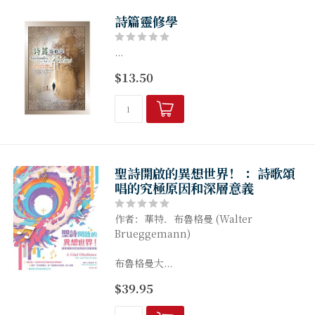
詩篇靈修學
...
$13.50
聖詩開啟的異想世界！ ：詩歌頌
唱的究極原因和深層意義
作者：華特．布魯格曼 (Walter
Brueggemann)
布魯格曼大...
$39.95