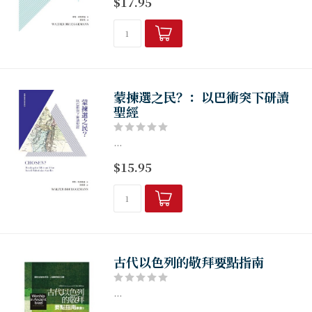
$17.95
蒙揀選之民？：以巴衝突下研讀
聖經
...
$15.95
古代以色列的敬拜要點指南
...