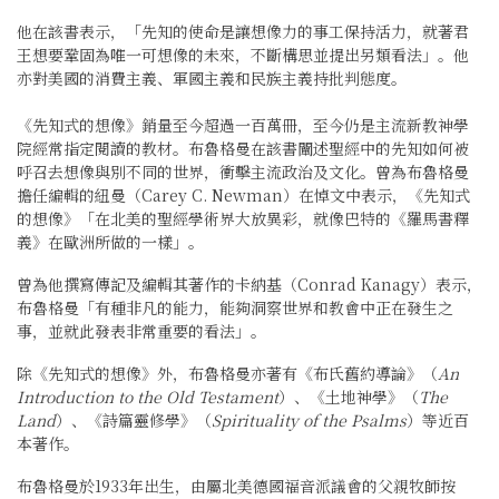
他在該書表示，「先知的使命是讓想像力的事工保持活力，就著君
王想要鞏固為唯一可想像的未來，不斷構思並提出另類看法」。他
亦對美國的消費主義、軍國主義和民族主義持批判態度。
《先知式的想像》銷量至今超過一百萬冊，至今仍是主流新教神學
院經常指定閱讀的教材。布魯格曼在該書闡述聖經中的先知如何被
呼召去想像與別不同的世界，衝擊主流政治及文化。曾為布魯格曼
擔任編輯的紐曼（Carey C. Newman）在悼文中表示，《先知式
的想像》「在北美的聖經學術界大放異彩，就像巴特的《羅馬書釋
義》在歐洲所做的一樣」。
曾為他撰寫傳記及編輯其著作的卡納基（Conrad Kanagy）表示，
布魯格曼「有種非凡的能力，能夠洞察世界和教會中正在發生之
事，並就此發表非常重要的看法」。
除《先知式的想像》外，布魯格曼亦著有《布氏舊約導論》（
An
Introduction to the Old Testament
）、《土地神學》（
The
Land
）、《詩篇靈修學》（
Spirituality of the Psalms
）等近百
本著作。
布魯格曼於1933年出生，由屬北美德國福音派議會的父親牧師按