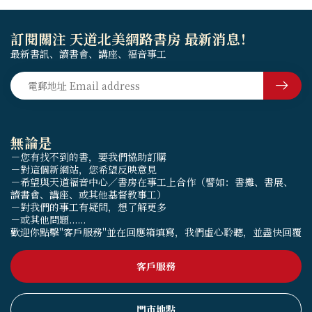
訂閱關注 天道北美網路書房 最新消息！
最新書訊、讀書會、講座、福音事工
無論是
－您有找不到的書，要我們協助訂購
－對這個新網站，您希望反映意見
－希望與天道福音中心／書房在事工上合作（譬如：書攤、書展、
讀書會、講座、或其他基督教事工）
－對我們的事工有疑問，想了解更多
－或其他問題......
歡迎你點擊"客戶服務"並在回應箱填寫，我們虛心聆聽，並盡快回覆
客戶服務
門市地點