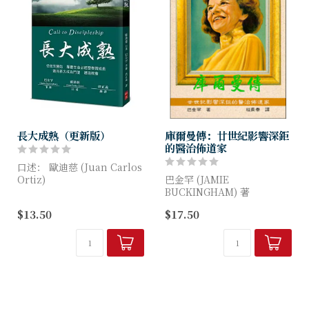
長大成熟（更新版）
庫爾曼傳：廿世紀影響深鉅
的醫治佈道家
口述： 歐迪慈 (Juan Carlos
Ortiz)
巴金罕 (JAMIE
筆錄：巴金罕 (Jamie
BUCKINGHAM) 著
Buckingham)
$13.50
$17.50
在凱撒琳．庫爾曼長達五十年
歐迪慈談到，每個基督徒都應
傳道生涯中，她可能曾向一億
成長，學習如何讓...
人見證主的慈愛與大能。
無論她去到哪裡，皆能使...