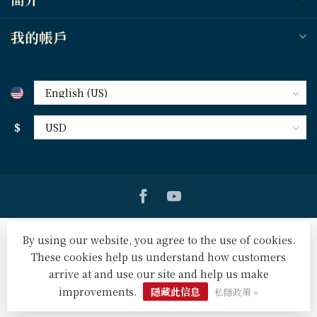
我的帳戶
$
By using our website, you agree to the use of cookies.
These cookies help us understand how customers
arrive at and use our site and help us make
© Copyright 2026 天道北美網路書房 U.S. Tien Dao Books
-
Powered by
Lightspeed
-
Lightspeed design
by
Dyvelopment
improvements.
隱藏此信息
私隱政策 »