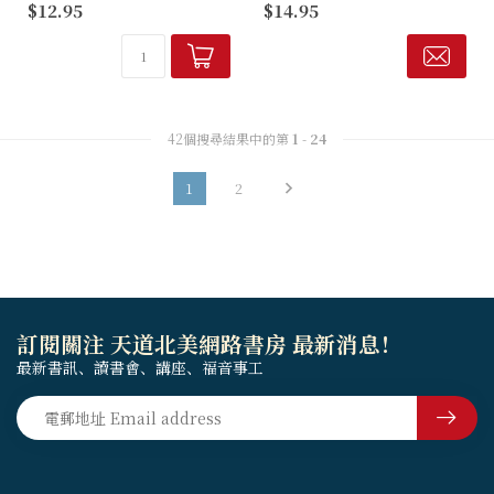
$12.95
$14.95
有關經卷，並不打算要包羅萬
是客人，是以色列獨一上帝的
有，或作精微的分析，只把經
使節，代替他的父親行事。
卷的信息、思想、結構，簡
即使只是概略翻閱路加福音關
明...
於耶穌的記述，也能明顯看出
同桌用餐的...
42個搜尋結果中的第
1
-
24
1
2
訂閱關注 天道北美網路書房 最新消息！
最新書訊、讀書會、講座、福音事工