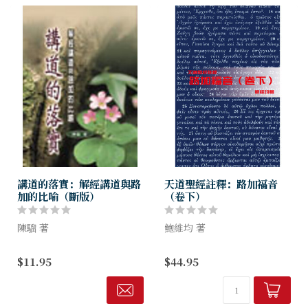
講道的落實：解經講道與路
天道聖經註釋：路加福音
加的比喻（斷版）
（卷下）
陳騮 著
鮑維均 著
本書從今日華人教會的需要，
本書所詮釋的經文有不少都是
$11.95
$44.95
解經式講道的優點及其他講道
令信徒深刻並耳熟能詳的，計
法等方面來探討，並以路加福
有：好撒瑪利亞人，無知財主
音中的比喻，作為使用解經式
的比喻，失羊、失錢、失子的
講道的實例。
比喻，不義的管家，財主與拉