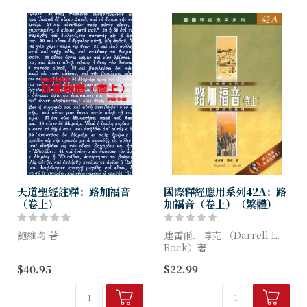
撒路，耶穌與...
天道聖經註釋：路加福音
國際釋經應用系列42A：路
（卷上）
加福音（卷上）（繁體）
鮑維均 著
達雷爾．博克 （Darrell L.
Bock）著
四卷福音書的作者，各以獨特
$40.95
$22.99
的方式記述耶穌基督的事蹟與
神的恩典傾注在那些因耶穌而
言行，可謂「一個耶穌，各自
得著赦免與生命的人身上，路
表述」。我們可否單單以歷史
加敘述了耶穌如何啟示這份恩