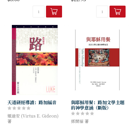
做基督徒，就是做一個願意跟
與實踐並重，對信徒的屬靈生
隨耶穌的人。但是跟隨耶穌這
命多有提醒。
話何解呢？又從何做起？由路
加福音的記載可知，耶穌對於
跟隨祂的...
天道研經導讀：路加福音
與耶穌用餐：路加文學主題
的神學意涵（斷版）
姬迪安 (Virtus E. Gideon)
著
鄧開福 著
《天道研經導讀》就主題研究
路加的敘事基督論聚集於耶穌