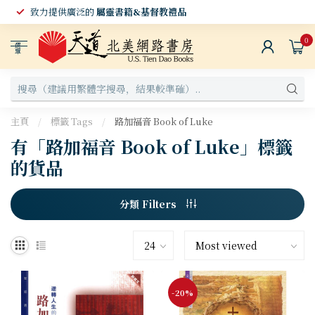
致力提供廣泛的
屬靈書籍&基督教禮品
0
選
單
主頁
/
標籤 Tags
/
路加福音 Book of Luke
有「路加福音 Book of Luke」標籤
的貨品
分類 Filters
-20%