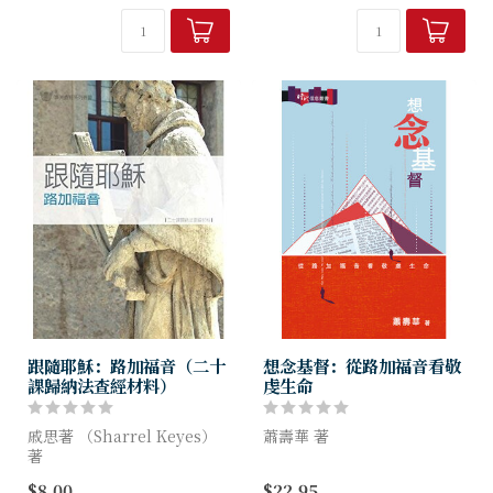
這個詞往往具有負面的含義，
各種證據，支持...
令人想起腐敗的權力、敏感且
具爭議性的...
跟隨耶穌：路加福音（二十
想念基督：從路加福音看敬
課歸納法查經材料）
虔生命
戚思著 （Sharrel Keyes）
蕭壽華 著
著
蕭壽華牧師的講道，向來解釋
$8.00
$22.95