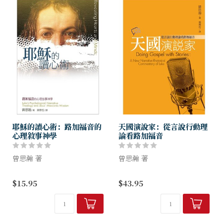
耶穌的讀心術：路加福音的
天國演說家：從言說行動理
心理敘事神學
論看路加福音
曾思瀚 著
曾思瀚 著
誠如佛洛伊德所言，人多少會
用嶄新釋經法，引發神話語的
$15.95
$43.95
因為某些緣故而戴上虛假的面
行動力！
具，企圖遮掩曖昧難測的心思
言說行動理論，點燃神話語力
意念，是不為人知、甚至連自
量
己也沒有意識到的內心小劇
場。不過，身為...