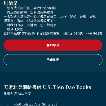
無論是
－您有找不到的書，要我們協助訂購
－對這個新網站，您希望反映意見
－希望與天道福音中心／書房在事工上合作（譬如：書攤、書展、
讀書會、講座、或其他基督教事工）
－對我們的事工有疑問，想了解更多
－或其他問題......
歡迎你點擊"客戶服務"並在回應箱填寫，我們虛心聆聽，並盡快回覆
客戶服務
門市地點
天道北美網路書房 U.S. Tien Dao Books
扎根聖道 活出主愛
9060 Telstar Ave, Suite 205