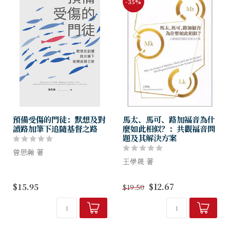
-35%
預備受傷的門徒：默想及對
馬太、馬可、路加福音為什
讀路加筆下追隨基督之路
麼如此相似？：共觀福音問
題及其解決方案
曾思瀚 著
王學晟 著
追隨基督之路，是一條預備受
傷之路？等待著我們的盡是患
本書探討了共觀福音問題解決
$15.95
$12.67
$19.50
難捆鎖，背叛攻擊？
方案的諸多假說，
包括主張馬太福音先成書
實踐使命，從來都是昂價的，
(Matthean Priority)的奥古
但我們相信，我們的見證再微
斯丁假說和格里斯巴赫假說，
小，仍能迸...
...