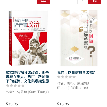
清晨嗎哪到我家 一本滿足讀
者七大需求
被誤解的福音書政治：那些
我們可以相信福音書嗎？
埋藏在馬太、馬可、路加筆
下的經濟、文化與意識型態
作者：彼得．威廉姆斯
(Peter J. Williams)
作者： 曾思瀚 (Sam Tsang)
威廉姆斯是新約文本權威，憑
聽到「政治」，你會想到什麼
藉他的專業知識和技能，以容
$35.95
$15.95
呢？在許多人的印象中，政治
易理解的方法，帶領讀者探索