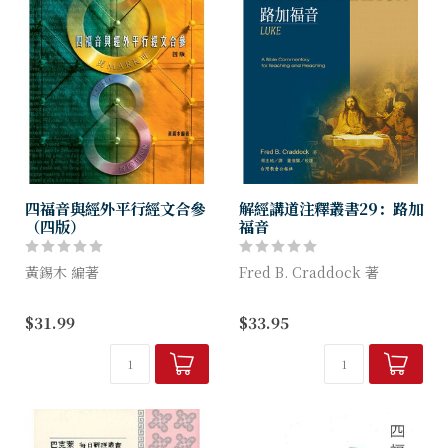
四福音與經外平行經文合參
解經講道注釋叢書29：路加
（四版）
福音
黃錫木 編著
Fred B. Craddock 著
「在聖經和神學研究中，釋經
用路加自己的開場白作為這本
$31.99
$33.95
學提供了基礎方法論。 而在
注釋的準則，Craddock喚起
釋經學中，最基本的解經方法
人們關注在耶穌和猶太教的傳
是文法，歷史方法。 近年聖
統，以及後來教會之間的連續
經學者更進而注意到文化的重
性。以...
要性。 提...