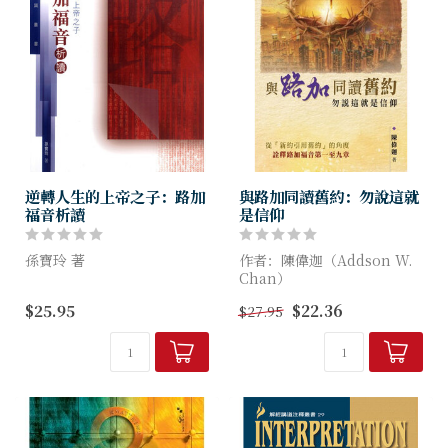
逆轉人生的上帝之子：路加
與路加同讀舊約：勿說這就
福音析讀
是信仰
孫寶玲 著
作者：陳偉迦（Addson W.
Chan）
在路加福音中，貧窮和富足交
$25.95
$22.36
$27.95
織，形成了其中一個神學的主
新約聖經有超過一千處地方直
題，也是整部福音書裏的一個
接引用舊約經文，或間接引用
特色：「大逆轉」。上帝福音
舊約典故。傳統的解經進路傾
的宣講，無疑是要挑戰世界的
向於從「預言與應驗」的角度
安全感和滿足...
理解...