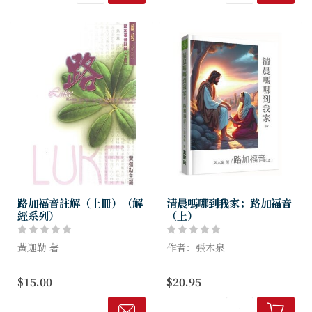
或傳記的角度來認識耶穌基
典，為賜下這份恩典而死、...
督？路加筆下的...
路加福音註解（上冊）（解
清晨嗎哪到我家：路加福音
經系列）
（上）
黃迦勒 著
作者：張木泉
本解經系列採用獨特的編輯方
重磅級研經靈修鉅作 最值得
$15.00
$20.95
式，以古今中外基督教眾名家
收藏
著作為取材對象，擇善而錄，
摘其精華而刊出。
66卷聖經分冊或合輯陸續推出