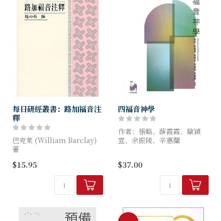
每日研經叢書：路加福音注
四福音神學
釋
作者：張略、薛霞霞、歐穎
巴克萊 (William Barclay)
宜、余振陵、辛惠蘭
著
信徒往往以「認識耶穌生平故
$15.95
$37.00
每日研經叢書分為新舊約部
事」作為閱讀四卷福音書的出
分。新約各卷作者巴克萊是蘇
發點，而四卷書各自的敘事特
格蘭格拉斯哥大學新約及希臘
點亦只會被當作互為參照和事
文教授，是當代著名神學家。
件空隙...
舊約...