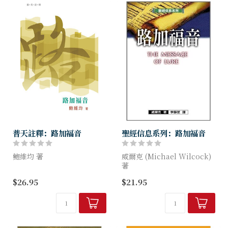
普天註釋：路加福音
聖經信息系列：路加福音
鮑維均 著
威爾克 (Michael Wilcock)
著
路加的著作是聖靈所默示的話
$26.95
$21.95
語，能使今日的信徒得到屬靈
考察，且定意要按著次序將它
上的造就。鮑維均博士深盼這
寫下來，證實這些所傳之道都
本註釋書，能跨越歷史的鴻
是確實的。本書作者威爾克牧
溝，讓二十一世紀的信徒聆聽
師在釋經特別此點，之後，當
到路加的信息，...
他...