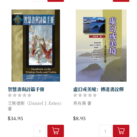
一詞。
智慧書與詩篇手冊
虛幻或美境：傳道書詮釋
艾斯提斯（Daniel J. Estes）
馬有藻 著
著
馬有藻牧師細膩剖析、透視所
$34.95
$8.95
在這本書中，艾斯提斯向你介
羅門於富貴榮華中之墮落，繼
紹了舊約聖經中詩歌體的書卷
而猛然醒悟之心路歷程；辯證
——約伯記、詩篇、箴言、傳
有力，貫穿肺腑，讀者無須自
道書、和雅歌。每一章分別探
己經歷撞牆碰壁的椎心之痛，