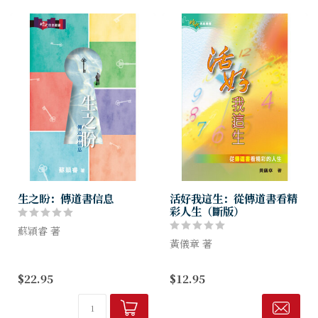
生之盼：傳道書信息
活好我這生：從傳道書看精
彩人生（斷版）
蘇穎睿 著
黃儀章 著
本書是蘇穎睿牧師的講章集，
從生活實用的層面教大家如何
很多信徒害怕讀傳道書，怕受
$22.95
$12.95
在這個無法改變的循環中活出
到當中有關虛空的負面信息所
有意義的人生。
影響。其實傳道書的信息絕不
虛空，關鍵在於如何理解虛空