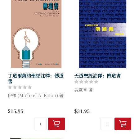
丁道爾舊約聖經註釋：傳道
天道聖經註釋：傳道書
書
吳獻章 著
伊頓 (Michael A. Eaton) 著
我們讀傳道書時，看到傳道者
丁道爾聖經註釋是合乎時代的
衣食無憂，事業有成，智慧過
$15.95
$34.95
解經叢書，旨在幫助讀者確實
人，卻仍有不少煩惱。他的煩
了解聖經的真理，靈活應用聖
惱，會否也是你的煩惱？ 每
經的原則。整體架構著力於堅
個人只有一生（卻不知可以活
實...
多久），你選...