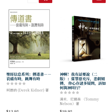
法，並且認為人生...
深湛和屬靈的意義，並得著智
慧之恩。
聖經信息系列：傳道書－－
神啊！我有話要說（二
哀痛有時，跳舞有時
版）：當罪惡充斥，悲劇頻
傳， 你心存諸多疑問，該如
何與神同行？
柯德納 (Derek Kidner) 著
柯德納以他豐富的想像力和清
湯米．尼爾森 （Tommy
晰的思考，介紹這本仍然強而
Nelson）著
有力、對著現今世代說話的舊
$13.95
$19.95