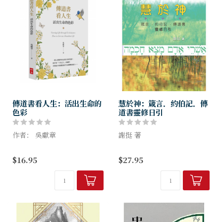
傳道書看人生：活出生命的
慧於神：箴言．約伯記．傳
色彩
道書靈修日引
作者： 吳獻章
謝挺 著
人為何而活？一切的勞碌，有
謝挺博士撰寫的《始於神》，
$16.95
$27.95
什麼益處呢？
深受信徒愛戴；本書是她這系
列著作的第二部，結合箴言、
一個人的眼界決定他生命的色
約伯記和傳道書的信息，揭示
彩，
人生所需的三種智慧：風平浪
除非有「日光之上」的視野，
靜的智慧（箴言...
否則找不到駕馭迷茫生命轉
彎...