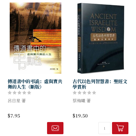
傳道書中的弔詭：虛與實共
古代以色列智慧書：聖經文
舞的人生（斷版）
學賞析
呂日星 著
蔡梅曦 著
傳道書是聖經唯一以哲學思考
智慧，第一位人類從未徹底了
$7.95
$19.50
為主軸的經卷，這卷聖經中特
解，
殊存在的智慧書，鼓勵讀者從
最後一位也將不能成功地探
哲學觀點思考生命的本質。
究。
（便西拉智訓廿四28）