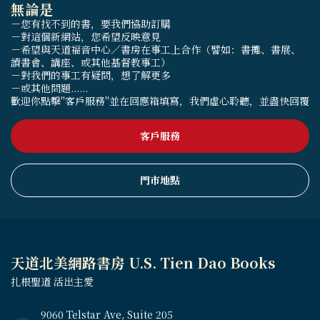
無論是
－您有找不到的書，要我們協助訂購
－對這個新網站，您希望反映意見
－希望與天道福音中心／書房在事工上合作（譬如：書攤、書展、
讀書會、講座、或其他基督教事工）
－對我們的事工有疑問，想了解更多
－或其他問題......
歡迎你點擊"客戶服務"並在回應箱填寫，我們虛心聆聽，並盡快回覆
客戶服務
門市地點
天道北美網路書房 U.S. Tien Dao Books
扎根聖道 活出主愛
9060 Telstar Ave, Suite 205