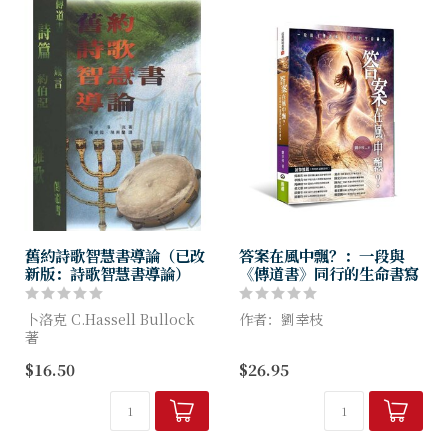
舊約詩歌智慧書導論（已改
答案在風中飄？：一段與
新版：詩歌智慧書導論）
《傳道書》同行的生命書寫
卜洛克 C.Hassell Bullock
作者：劉幸枝
著
《答案在風中飄？》是一場以
$16.50
$26.95
聖經舊約文學中最引人入勝
「微釋經」展開的時空漫遊。
的，莫過於詩歌智慧書（即約
作者捨棄學院派神學的嚴肅框
伯記、詩篇、箴言、傳道書和
架，將文字化為一扇任意門，
雅歌）。其中環繞著苦罪的懸
讓古老經文跨越時代，與中世
謎、...
紀的「...