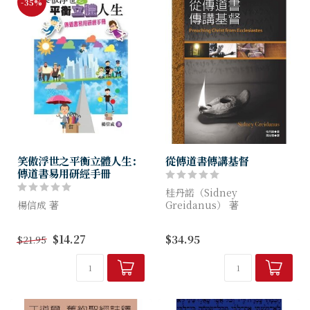
-35%
笑傲浮世之平衡立體人生：
從傳道書傳講基督
傳道書易用研經手冊
桂丹諾（Sidney
楊信成 著
Greidanus） 著
傳道者針對社會內各種典型樣
這本書針對的對象是講道者、
$14.27
$34.95
$21.95
板，諸如：享樂主義者、宿命
神學生、以及聖經教師。作者
論者、財迷心竅者、反叛權柄
的目標是鼓勵並幫助忙碌的講
者……，逐一為他們釋疑解惑
道者和教師宣講傳道書的信
──「日光之下」的浮世塵
息。
務，倘成了你我...