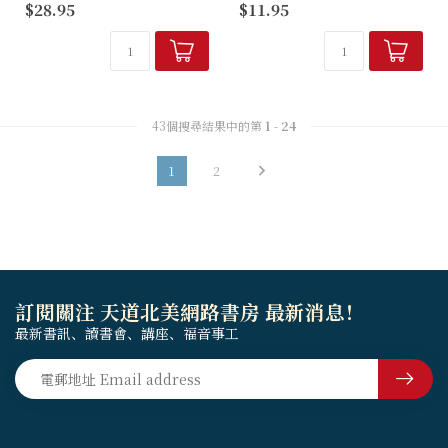
$28.95
$11.95
問，法國社會學家以祿在研讀
部古代以色列的生死學。雖然
並默想傳道書數十年後，寫下
篇幅不長，卻道盡了古往今來
這本《存在的理由：從傳道書
的悲歡離合。以消極的態度探
看科技社...
討生活中的焦慮與空幻。
43個搜尋結果中的第
1
-
24
1
2
訂閱關注 天道北美網路書房 最新消息！
最新書訊、讀書會、講座、福音事工