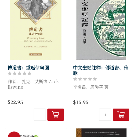
傳道書：重返伊甸園
中文聖經註釋：傳道書、雅
歌
作者： 扎克．艾斯懷 Zack
Eswine
李熾昌、周聯華 著
傳道書誠實地揭露「沒有神」
$22.95
$15.95
的生命樣貌，探究人試圖在神
以外尋找自我拯救之道，它揭
穿我們的偽裝──除去我們的
無花...