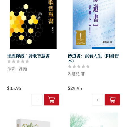
聖經釋讀︰詩歌智慧書
傳道書：試看人生（附研習
本）
作者：謝挺
謝慧兒 著
本書可說是認識詩歌智慧書的
不二之選。作者謝挺博士以學
人必須認識到人生的虛空，接
$35.95
$29.95
者的嚴謹治學態度、女性的獨
受人作為受造之物的限制，以
特細膩觸覺，把十多年的研究
及承認上帝的主權，才能夠在
和教學成果，凝練成這本四百
「人必有一死」的前提下，仍
多頁的書，從...
然敬畏不可知的上帝，並且得
以享受生命。...