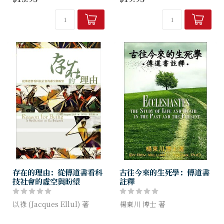
約書卷。他對希伯來詩歌的愛
聖經能回答這些難解的奧祕
好，以及...
嗎？作者闡述神在傳道書中所
啟示的智慧，幫助我們了解聖
經如何回答這些問題，
進而了解...
存在的理由：從傳道書看科
古往今來的生死學：傳道書
技社會的虛空與盼望
註釋
以祿 (Jacques Ellul) 著
楊東川 博士 著
這是迴盪在整卷傳道書中的提
傳道書是一本哲學書，它是一