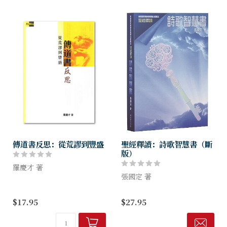
討這...
透過閱讀此書...
傳道書反思：從荒謬到豐盛
聖經釋讀：詩歌智慧書（斷
版）
羅慶才 著
張國定 著
傳道書不只討論人生的根本，
也寫下人要學習信心的功課。
詩歌智慧書既頌讚上帝的智
$17.95
$27.95
雖然人生有很多無法理解之
慧，也表述了上帝的啟示。作
謎，但自始至終，傳道書作者
者希望讀者在欣賞詩歌智慧書
沒有放棄以神為本的探索方
中的詩歌之餘，更能明白當中