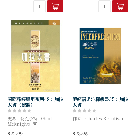
發出驚人宣告：「加拉太書是
技的發展令通訊如斯快捷方
顆炸彈！」為什麼？因為加拉
便，他還會寫信嗎？他會用哪
太書迫使我們與「福音」面...
個通訊工具跟加拉太的信徒聯
絡呢？
國際釋經應用系列48：加拉
解經講道注釋叢書35：加拉
太書（繁體）
太書
史葛．麥克奈特 （Scot
作者：Charles B. Cousar
Mcknight）著
在本書中作者對《加拉太書》
$22.99
$23.95
在這封信的最後兩章，保羅給
做出了精彩的評論，他認為