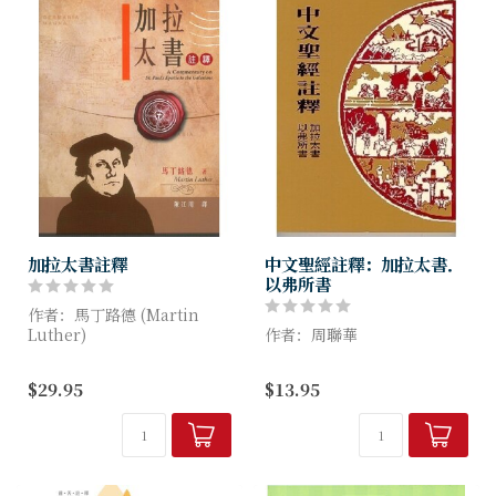
加拉太書註釋
中文聖經註釋：加拉太書．
以弗所書
作者：馬丁路德 (Martin
Luther)
作者：周聯華
《加拉太書註釋》是馬丁路德
一套由中國學者撰寫的聖經註
$29.95
$13.95
解釋教義的重要著作，是他自
釋，共計四十二卷。各卷釋義
己最重視和喜愛的，也是基督
性質注重經文的歷史背景，章
教歷史上影響極為深遠的作品
節上下文之連貫，重要字詞之
之...
闡釋，詞句之文法結構，和經
文綜合意義...