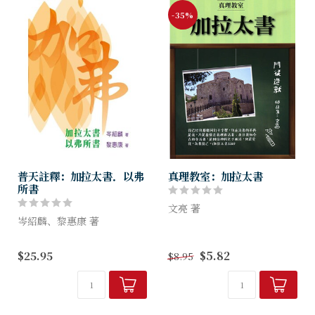
-35%
普天註釋：加拉太書．以弗
真理教室：加拉太書
所書
文亮 著
岑紹麟、黎惠康 著
「真理教室」是一套按著聖經
「天道聖經註釋」（簡稱「天
經卷，逐章、逐段地觀察、解
$25.95
$5.82
$8.95
註」）向來廣受愛主的華人信
釋、應用，以幫助基督徒系統
徒歡迎，但因學術水平較高，
認識聖經的個人查經材料，也
令一般讀者覺得艱深。「普天
適合小組聚會的查經、分享和
註釋」面世，是要將「天註」
討論。
普及...