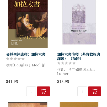
麥種聖經註釋：加拉太書
加拉太書注釋（基督教經典
譯叢） （簡體）
穆爾(Douglas J. Moo) 著
作者： 马丁·路德 Martin
「必定會成為這個領域中的標
Luther
準作品」—魏斯特鴻
$41.95
$13.95
（Stephen Westerholm）
本书是马丁·路德较具教义性
的著作，也是作者在其所有著
「目前最有助益、最紮...
作中较为喜爱的一本书。本书
不仅将基督信仰的核心，也即
罪...