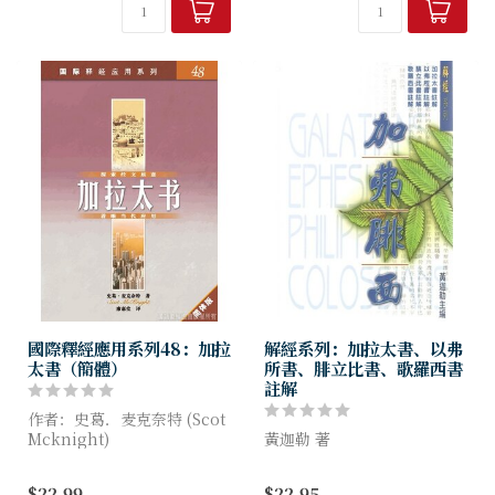
究開啟了一座寶庫。耶柔米、
俄利根、奧古斯丁、...
國際釋經應用系列48：加拉
解經系列：加拉太書、以弗
太書（簡體）
所書、腓立比書、歌羅西書
註解
作者：史葛．麦克奈特 (Scot
Mcknight)
黃迦勒 著
每一课都包含三个部分
本解經系列採用獨特的編輯方
$22.99
$22.95