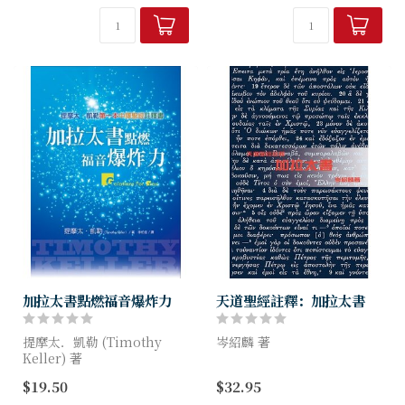
分析加拉太書的處境問題；第
指引，能幫助讀者將經文應用
三章則探討保羅的游說，敘述
在日常生活的實際問題上；
保羅欲建立其道德品格的可信
是...
任度，重申...
加拉太書點燃福音爆炸力
天道聖經註釋：加拉太書
提摩太．凱勒 (Timothy
岑紹麟 著
Keller) 著
若使徒保羅可以藉時光機來到
$19.50
$32.95
本書一開頭，提摩太•凱勒就
我們身處的年代，眼看電子科