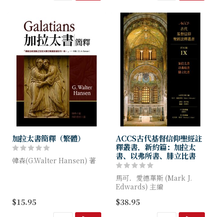
結；讓神的話語能扎...
加拉太書簡釋（繁體）
ACCS古代基督信仰聖經註
釋叢書．新約篇：加拉太
書、以弗所書、腓立比書
韓森(G.Walter Hansen) 著
「本書坦然無畏地迎向加拉太
馬可．愛德華斯 (Mark J.
書中棘手的神學問題，挖掘出
Edwards) 主編
極富洞見的理據。但韓森的努
$15.95
$38.95
力不停在這裡。他抱持牧者的
《加拉太書、以弗所書、腓立
信念與...
比書》註釋書為今日的聖經研