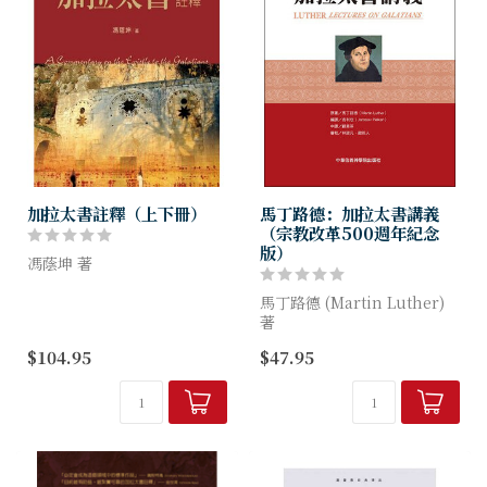
加拉太書註釋（上下冊）
馬丁路德：加拉太書講義
（宗教改革500週年紀念
版）
馮蔭坤 著
本註釋是作者繼《羅馬書註
馬丁路德 (Martin Luther)
釋》之後的另一傾力之作。
著
$104.95
$47.95
路德的加拉太書講義正如使徒
保羅的加拉太書信，充滿了獨
特的自傳性敘述。在很多方面
這兩位上帝的子民志趣相投，
對他...