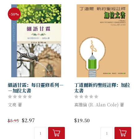
-50%
細語甘霖：每日靈修系列－
丁道爾新約聖經註釋：加拉
－加拉太書
太書
文亮 著
高雅倫 (R. Alan Cole) 著
細語甘霖系列每日靈修小冊，
丁道爾註釋系列自出版以來，
$2.97
$19.50
$5.95
希望陪伴大家回到聖經的話
深獲好評，被喻為「無價之
語，透過逐章有系統地經文的
寶」，值得華人教會在聖經導
靈修；並透過各樣的比喻或默
讀上推廣使用，建立良好的讀
想，讓聖經與我們的生活連
經習慣。