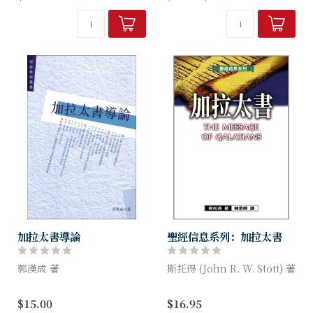
陪伴有興趣研究《加拉太書》
法，並以例證說明。盼望讀者
的基督徒，遨遊在保羅的神學
不但對加拉太書有更深認識，
花園，與他促膝長談，然後跟
更能依循書中提出...
隨他來到主...
加拉太書導論
聖經信息系列：加拉太書
郭漢成 著
斯托得 (John R. W. Stott) 著
本書分為四部分：第一章 了
作者以深入淺出的方法，將經
$15.00
$16.95
解近代加拉太書研究；第二章
文正確地闡釋出來，並附研讀