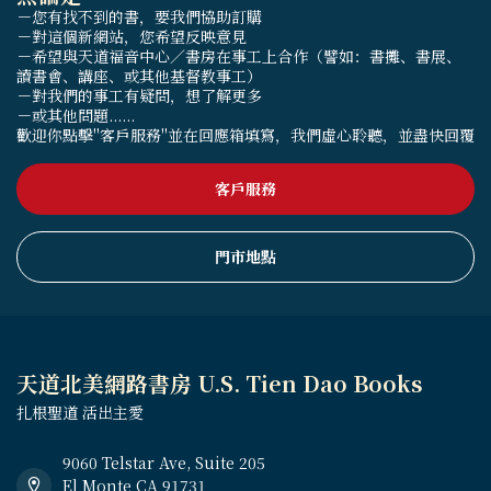
－您有找不到的書，要我們協助訂購
－對這個新網站，您希望反映意見
－希望與天道福音中心／書房在事工上合作（譬如：書攤、書展、
讀書會、講座、或其他基督教事工）
－對我們的事工有疑問，想了解更多
－或其他問題......
歡迎你點擊"客戶服務"並在回應箱填寫，我們虛心聆聽，並盡快回覆
客戶服務
門市地點
天道北美網路書房 U.S. Tien Dao Books
扎根聖道 活出主愛
9060 Telstar Ave, Suite 205
El Monte CA 91731