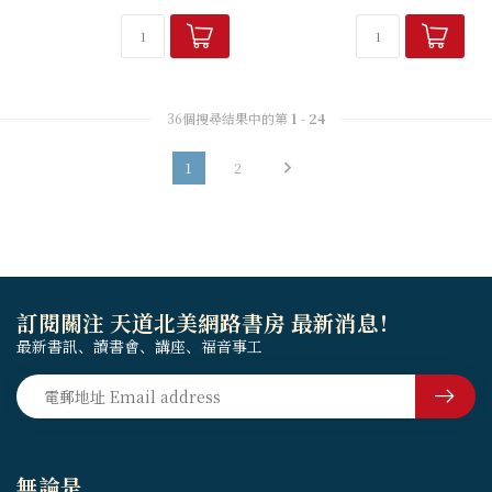
基督徒提供實際的生活指引，
《加拉太書》神學上的精彩之
當中有教導、提醒、督責、鼓
處在於保羅對上帝恩典的意義
勵，也有個人見證。全書所
有很根本的...
傳...
36個搜尋結果中的第
1
-
24
1
2
訂閱關注 天道北美網路書房 最新消息！
最新書訊、讀書會、講座、福音事工
無論是