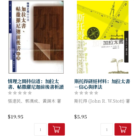
情理之間持信道：加拉太
斯托得研經材料：加拉太書
書、帖撒羅尼迦前後書析讀
－信心與律法
張達民、郭漢成、黃錫木 著
斯托得 (John R. W.Stott) 著
本書為「聖經通識叢書」第三
你曾經被誤導過嗎？你曾否被
$19.95
$5.95
層次的研經材料，共分三篇，
一位魅力十足的講員所吸引，
分別探討加拉太書和帖撒羅尼
或被一本具煽動力的書所說
迦前後書，讓讀者了解初代教
服，到頭來卻發現其中的信息
會的處境及保羅對兩地教...
是錯...