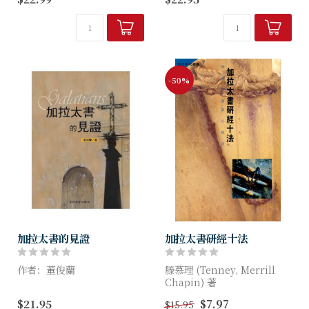
“ 经文原意”：帮助读者明
式，以古今中外基督教眾名家
白圣经经文在原来历史处境中
著作為取材對象，擇善而錄，
的本意。
摘其精華而刊出。
“ 应用原则...
-50%
加拉太書的見證
加拉太書研經十法
作者：董俊蘭
滕慕理 (Tenney, Merrill
Chapin) 著
本書的目的，是希望運用筆者
$21.95
$7.97
$15.95
長時間鑽研保羅神學的成果，
本書介紹十種不同的研經方