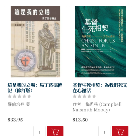
這是我的立場：馬丁路德傳
基督生死相契：為我們死又
記（修訂版）
在心裡活
羅倫培登 著
作者：梅監務 (Campbell
Naismith Moody)
這位曾令中世紀歐洲朝野震
$33.95
$13.50
撼，令教會翻天覆地的小小修
梅監務牧師宣教130週年 ╳ 基
道士，今日被譽為基督教偉大
督教研究智庫2025重磅新
的先知、牧者和改革家。在本
書！