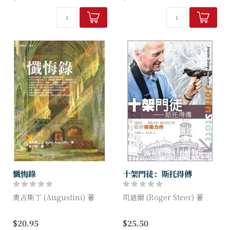
生，一槌定音的經典傳記！』
造了彰顯神真理的不世工程
《我如何思考基督教》
──基督教會。
（Mere Christian...
懺悔錄
十架門徒：斯托得傳
奧古斯丁 (Augustini) 著
司迪爾 (Roger Steer) 著
希波的聖奧古斯丁是古代基督
十架的門徒，就是在塵世的生
$20.95
$25.50
教世界的文豪，在他近百種著
命裡，認真綻放出光和熱！！