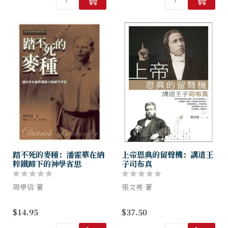
刻的生平...
或為他們編...
踏不死的麥種：潘霍華在納
上帝恩典的留聲機：講道王
粹鐵蹄下的神學省思
子司布真
周學信 著
張文亮 著
德國神學家潘霍華
一八五四年，十九歲的司布真
$14.95
$37.50
（Dietrich Bonhoeffer
（Charles Spurgeon,
1906-1945）誕生於一百年
1834-1892），開始在倫敦教