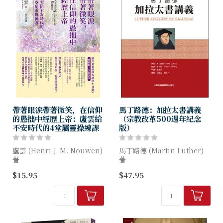
帶著眼淚帶著微笑，在信仰
馬丁路德：加拉太書講義
的愚拙中經歷上帝：盧雲給
（宗教改革500週年紀念
不安時代的4堂屬靈操練課
版）
盧雲 (Henri J. M. Nouwen)
馬丁路德 (Martin Luther)
著
著
$15.95
$47.95
（本書中文版前版本名為《羅
路德的加拉太書講義正如使徒
馬城的小丑戲：對獨處、獨
保羅的加拉太書信，充滿了獨
身、禱告及默觀之反省》）
特的自傳性敘述。在很多方面
這兩位上帝的子民志趣相投，
對他...