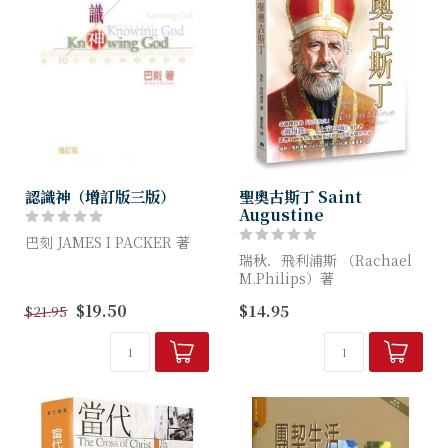
認識神（增訂版三版）
聖奧古斯丁 Saint
Augustine
巴刻 JAMES I PACKER 著
瑞秋．飛利浦斯 （Rachael
身居教會未必就是認識神！熟
M.Philips）著
讀神學也未必就會經歷神！那
$19.50
$14.95
$21.95
麼，怎樣才算認識神呢？
讓我們跟著奧古斯丁的腳蹤，
走過他哲學思辯的青年，勇於
作者以勇氣、邏輯、清晰的文
護教的中年，鞠躬盡瘁的晚
字和熱...
年；他的信心告白，將...