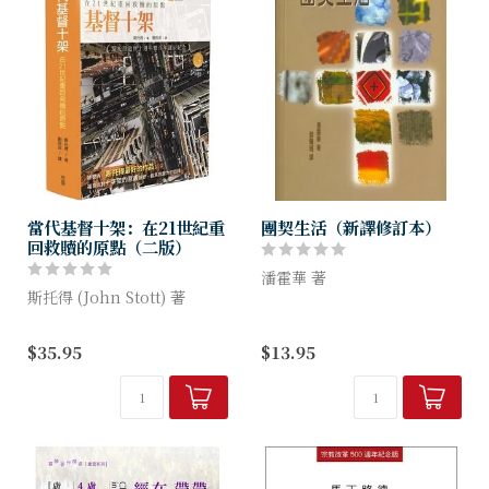
當代基督十架：在21世紀重
團契生活（新譯修訂本）
回救贖的原點（二版）
潘霍華 著
斯托得 (John Stott) 著
本書是為神學院的生活和學習
◆被譽為「斯托得最好的作
而激盪出來的作品，欲在急難
$35.95
$13.95
品」
時刻，透過一小群獻身、同心
◆福音派對十字架的意義最
的人彼此勸誡懺悔，共享分
好、最具說服力的詮釋
擔，以基督為中心的群體生活
◆斯托得逝世十週年暨百年誕
操練，結合成有...
辰紀念
...