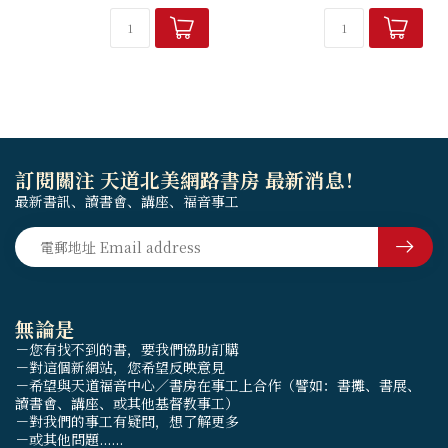
述中，以<懺悔錄>最為著名，
傳誦最廣。在基督教文學中，
懺悔錄另有...
訂閱關注 天道北美網路書房 最新消息！
最新書訊、讀書會、講座、福音事工
無論是
－您有找不到的書，要我們協助訂購
－對這個新網站，您希望反映意見
－希望與天道福音中心／書房在事工上合作（譬如：書攤、書展、
讀書會、講座、或其他基督教事工）
－對我們的事工有疑問，想了解更多
－或其他問題......