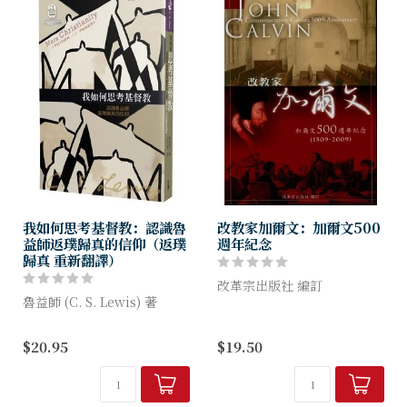
我如何思考基督教：認識魯
改教家加爾文：加爾文500
益師返璞歸真的信仰（返璞
週年紀念
歸真 重新翻譯）
改革宗出版社 編訂
魯益師 (C. S. Lewis) 著
500年前上帝興起加爾文，他
《我如何思考基督教》是華文
成為奠定基督教正統信仰的一
$20.95
$19.50
世界最新的譯本，由翻譯《恩
位關鍵人物！為了慶祝加爾文
典多奇異》、《浪子回頭》等
500周年誕辰，特別從四個不
膾炙人口作品的資深譯者徐成
同的角度──生平、生活教
德，把魯益...
導...