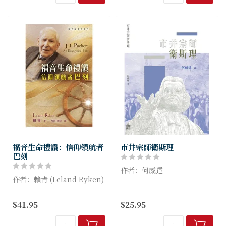
書中你可與他重溫改教歷史的
梅監務宣教師最重要的一...
波瀾曲折，福...
福音生命禮讚：信仰領航者
市井宗師衛斯理
巴刻
作者：何威達
作者：賴肯 (Leland Ryken)
在本書的詮釋中，衛斯理約翰
本書是迄今為止內容最全面的
的突出，正在於他永遠是走入
$41.95
$25.95
中譯本巴刻傳記。著名學者賴
人群中。或宣講一般人聽得懂
肯教授以流暢生動的文筆敘述
的成聖信息；或努力為所有追
巴刻的精彩人生，不但寫下巴
隨者盡心竭力制定成長途徑；