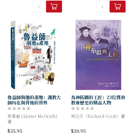
界，使讀者能對盧雲有一個全
教故事
面透徹的理解，能在欣賞盧雲
──**威廉．克理、耶德遜夫
的著作時，領悟到著作中的屬
婦、華理士醫師、慕拉第、吉
靈深度，和...
姆．艾略特、喬治...
魯益師與他的產地：護教大
為神拓疆的工匠：23位貫串
師內在與背後的世界
教會歷史的精品人物
麥葛福 (Alister McGrath)
柯立天（Richard Cook）著
著
23位工匠，也是神麾下的23
$35.95
$20.95
『重寫基督教文學大師不朽一
個使者，在悠悠二千年間，鍛