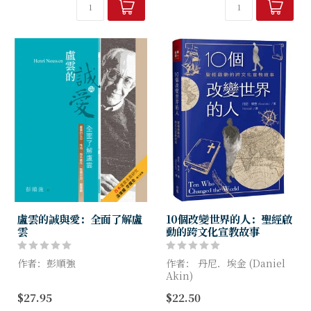
前，在六十一年前，他以叛國
會擔任牧職，他的講道耕耘了
罪被處死於納粹的絞刑台。
百萬人的心田；司布...
他...
盧雲的誠與愛：全面了解盧
10個改變世界的人：聖經啟
雲
動的跨文化宣教故事
作者：彭順強
作者： 丹尼．埃金 (Daniel
Akin)
本書是首本華文闡釋盧雲的
$27.95
$22.50
書，深入地剖析盧雲的思想世
本書描述了十則改變世界的宣