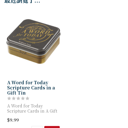
最近瀏覽了...
A Word for Today
Scripture Cards in a
Gift Tin
A Word for Today
Scripture Cards in A Gift
Tin brings words of
$9.99
spiritual healing...