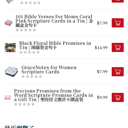
101 Bible Verses For Moms Coral
Pink Scripture Cards in a Tin | 金
$7.99
屬盒金句卡
Black Floral Bible Promises in
Tin | 錫罐裝金句卡
$14.99
GraceNotes for Women
Scripture Cards
$7.99
Precious Promises from the
Word Scripture Promise Cards in
$9.99
a Gift Tin | 聖經經文應許卡鐵盒裝