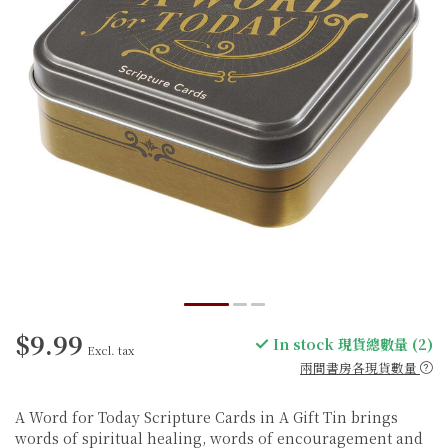
$9.99
In stock 現貨總數量 (2)
Excl. tax
兩間書房各現貨數量
A Word for Today Scripture Cards in A Gift Tin brings
words of spiritual healing, words of encouragement and