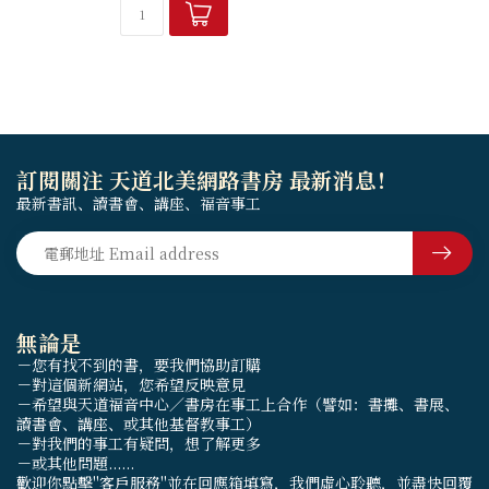
訂閱關注 天道北美網路書房 最新消息！
最新書訊、讀書會、講座、福音事工
無論是
－您有找不到的書，要我們協助訂購
－對這個新網站，您希望反映意見
－希望與天道福音中心／書房在事工上合作（譬如：書攤、書展、
讀書會、講座、或其他基督教事工）
－對我們的事工有疑問，想了解更多
－或其他問題......
歡迎你點擊"客戶服務"並在回應箱填寫，我們虛心聆聽，並盡快回覆