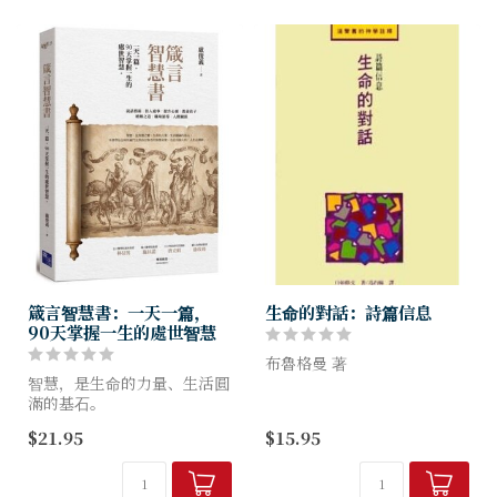
箴言智慧書：一天一篇，
生命的對話：詩篇信息
90天掌握一生的處世智慧
布魯格曼 著
智慧，是生命的力量、生活圓
滿的基石。
作者深邃具創意的詩篇神學分
本書帶你品味所羅門王與西亞
析，讓一般信徒的共通及獨特
$21.95
$15.95
智者的智慧果實，
經驗，與詩篇的信仰表達深深
領會以色列民族的做人、家
的結聯在一起。在詩篇中，神
庭、職場智慧，也是每個人的
不但與以色列人對話；在不同