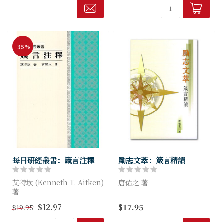
部分。而「分章註解」又分成
精心斧鑿、藉實作反覆磨拭出
『內容綱要』、『逐節詳解』
來的智慧...
項下，除每節均...
-35%
每日研經叢書：箴言注釋
勵志文萃：箴言精讀
艾特坎 (Kenneth T. Aitken)
唐佑之 著
著
本書的特點與其他書卷不同，
$12.97
$17.95
$19.95
讀者不可一氣呵成讀畢全書，
必需逐句細細咀嚼，不在量，