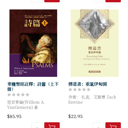
「人生必修課」。
時代，神也...
麥種聖經註釋：詩篇（上下
傳道書：重返伊甸園
冊）
作者： 扎克．艾斯懷 Zack
范甘麥倫(Willem A.
Eswine
VanGemern) 著
傳道書誠實地揭露「沒有神」
$85.95
$22.95
「如果一位牧師或平信徒只想
的生命樣貌，探究人試圖在神
擁有一本詩篇註釋，那就是這
以外尋找自我拯救之道，它揭
一本了！」——朗文
穿我們的偽裝──除去我們的