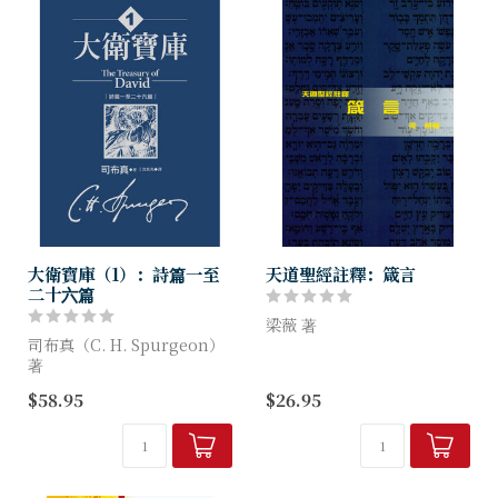
大衛寶庫（1）：詩篇一至
天道聖經註釋：箴言
二十六篇
梁薇 著
司布真（C. H. Spurgeon）
著
箴言是一本教導人用智慧去生
活的書，涵蓋的層面非常廣
$58.95
$26.95
講道王子司布真的集大成之作
泛。用句精煉，不會與時代脫
原著出版150週年紀念
節。作者梁薇博士沒有用上冗
長的篇幅來縷述分析箴言書的
「詩篇是生命爭戰的全副軍
內容，乃提綱挈領...
裝，是生命需要的完美供