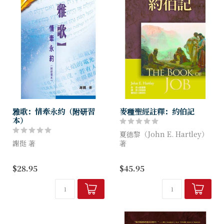
雅歌：情牽永約（附研習
麥種聖經註釋：約伯記
本）
夏德黎（John E. Hartley）
謝挺 著
著
字義和寓意解經多年來如同楚
這本約伯記註釋依循新國際舊
$28.95
$45.95
河漢界，互不相容，兩者之間
約聖經註釋系列的傳統，基於
的張力在解釋雅歌時尤顯突
徹底的學術研究，提供最新的
出。謝挺博士透過文本互涉把
福音派註釋。這卷書的語言、
雅歌與其他舊約正典聯繫起
文本...
來，又糅合字義與...