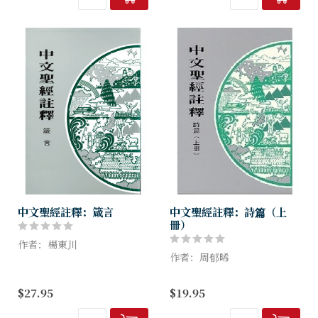
來。
章逐節講解下來，將雅歌中與
作者何照洪帶領讀者研讀箴
主隱密處的...
言，一起領...
中文聖經註釋：箴言
中文聖經註釋：詩篇（上
冊）
作者：楊東川
作者：周郁晞
一套由中國學者撰寫的聖經註
釋，共計四十二卷。各卷釋義
一套由中國學者撰寫的聖經註
$27.95
$19.95
性質注重經文的歷史背景，章
釋，共計四十二卷。各卷釋義
節上下文之連貫，重要字詞之
性質注重經文的歷史背景，章