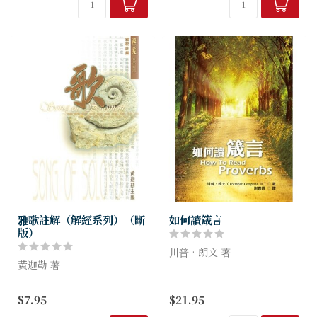
闡釋，詞句之文法結構，和經
節上下文之連貫，重要字詞之
文綜合意義...
闡釋，詞句之文法結構，和經
文綜合意義...
雅歌註解（解經系列）（斷
如何讀箴言
版）
川普‧朗文 著
黃迦勒 著
在生命的道路上，我們每天都
本解經系列之編輯方式，各書
在作選擇。箴言是雋永難忘的
$7.95
$21.95
均分成「提要」、「分章註
智慧錦囊，是由那些在我們前
解」和「綜合靈訓要義」三大
面走過這條道路的人，用文字