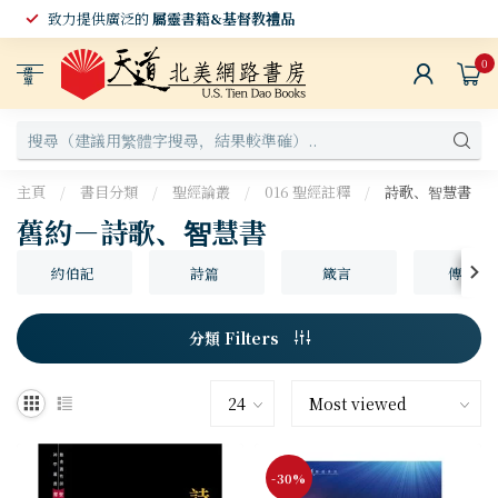
致力提供廣泛的
屬靈書籍&基督教禮品
0
選
單
主頁
/
書目分類
/
聖經論叢
/
016 聖經註釋
/
詩歌、智慧書
舊約－詩歌、智慧書
約伯記
詩篇
箴言
傳道書
分類 Filters
-30%