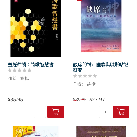
聖經釋讀︰詩歌智慧書
缺席的神：雅歌與以斯帖記
研究
作者：謝挺
作者： 謝挺
本書可說是認識詩歌智慧書的
不二之選。作者謝挺博士以學
在聖經中，有兩卷書沒有明確
$35.95
$27.97
$39.95
者的嚴謹治學態度、女性的獨
提及神的名字──雅歌、以斯
特細膩觸覺，把十多年的研究
帖記。無論是從神學論述，或
和教學成果，凝練成這本四百
是從聖經應用的角度來看，神
多頁的書，從...
顯眼的缺席都是令人不安，且
引發思考的...