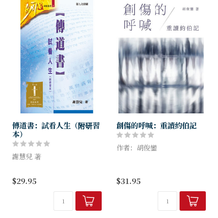
給。...
傳道書：試看人生（附研習
創傷的呼喊：重讀約伯記
本）
作者：胡俊鑾
謝慧兒 著
本書是華人教會第一本通過創
人必須認識到人生的虛空，接
傷理論來解讀約伯記的嘗試，
$29.95
$31.95
受人作為受造之物的限制，以
從創傷研究的視角，重新引導
及承認上帝的主權，才能夠在
讀者進入約伯記中那段受創者
「人必有一死」的前提下，仍
的內在角力與信仰歷程，更真
然敬畏不可知的上帝，並且得
實地面對所...
以享受生命。...