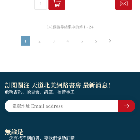
而在質。為注重這樣的讀法，
在詮釋的過程中不無困難。
141個搜尋結果中的第
1
-
24
1
2
3
4
5
6
訂閱關注 天道北美網路書房 最新消息！
最新書訊、讀書會、講座、福音事工
無論是
－您有找不到的書，要我們協助訂購