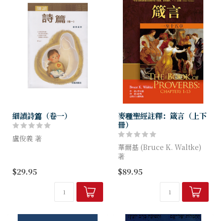
細讀詩篇（卷一）
麥種聖經註釋：箴言（上下
冊）
盧俊義 著
華爾基 (Bruce K. Waltke)
詩篇，除了有個人的祈禱，也
著
有為國家、族群遇到的困境祈
$29.95
$89.95
禱，其中更多的是著墨在信仰
歷時二十五年的編寫，這本萬
生命的反省。
眾期待的註釋書，必要成為未
來研讀箴言的權威著作。這部
上下兩冊的註釋書，為備受尊
崇...