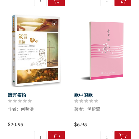
（Tremper Longm...
無花...
箴言靈拾
歌中的歌
作者：何照洪
著者：倪柝聲
敬畏耶和華是智慧的開端
本書是倪柝聲弟兄於一九三五
$20.95
$6.95
認識至聖者便是聰明
年五月間，在杭州同幾位弟兄
箴言是基督徒的座右銘，教導
姊妹查讀雅歌的記錄，論到屬
並將基督的生命正確地活出
靈生命的六個階段；內容是逐