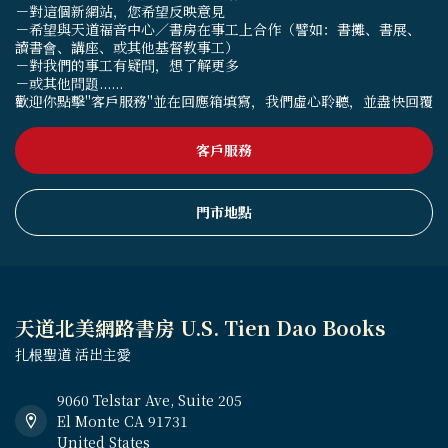
－對這個新網站，您希望反映意見
－希望與天道福音中心／書房在事工上合作（譬如：書攤、書展、
讀書會、講座、或其他基督教事工）
－對我們的事工有疑問，想了解更多
－或其他問題......
歡迎你點擊"客戶服務"並在回應箱填寫，我們虛心聆聽，並盡快回覆
客戶服務
門市地點
天道北美網路書房 U.S. Tien Dao Books
扎根聖道 活出主愛
9060 Telstar Ave, Suite 205
El Monte CA 91731
United States