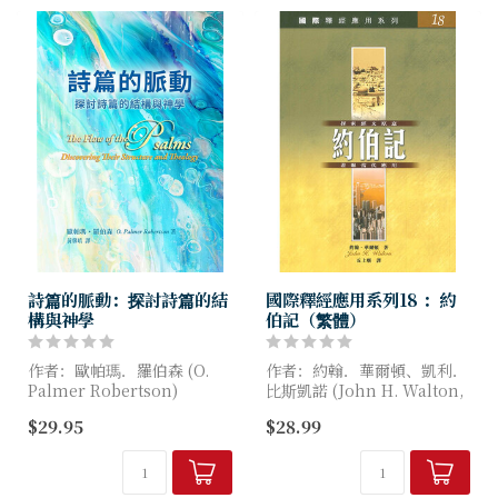
詩篇的脈動：探討詩篇的結
國際釋經應用系列18 ：約
構與神學
伯記（繁體）
作者：歐帕瑪．羅伯森 (O.
作者：約翰．華爾頓、凱利．
Palmer Robertson)
比斯凱諾 (John H. Walton,
Kelly Lemon Vizcaino)
$29.95
$28.99
讀本書真是一大享受！它具學
術深度又淺顯易懂，使我們看
約伯記以主角約伯命名。大家
見詩篇是有次序、有主題的編
讀到這位主角受...
排，並非雜...