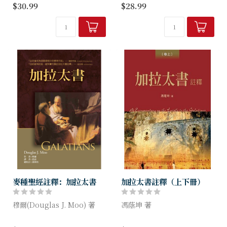
$30.99
$28.99
以來最能表達基督徒真理的重
歌羅西書的信息讓讀者明白到
要著作。它的信息迫使我們不
怎樣才是"信"對了，能從周邊
得不去評估自己究竟是誰、神
謬誤的思想當中走出來；建立
究竟是誰，以及我...
正確的新道德觀、美善...
麥種聖經註釋：加拉太書
加拉太書註釋（上下冊）
穆爾(Douglas J. Moo) 著
馮蔭坤 著
「必定會成為這個領域中的標
本註釋是作者繼《羅馬書註