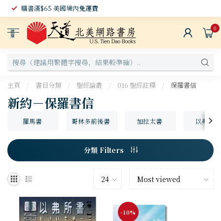
購書滿$65 美國境內
免運費
0
選
單
主頁
/
書目分類
/
聖經論叢
/
016 聖經註釋
/
保羅書信
新約－保羅書信
羅馬書
哥林多前後書
加拉太書
以弗所書
分類 Filters
-10%