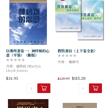
以弗所書卷一：神終極的心
教牧書信（上下卷全套）
意（平裝）（斷版）
作者： 鮑維均
作者：鍾馬田 (Martyn
Lloyd-Jones)
本書是「布里爾解經註釋叢
書」（Brill Exegetical
$31.95
$115.20
$128.00
《以弗所書》是他一生解經講
Commentary Series）之首
道中最完整、最詳細、也最廣
卷，屬開創之作，對教牧書信
為人知的一系列講章。書中所
作出嶄新...
收納的講章，是他在倫...