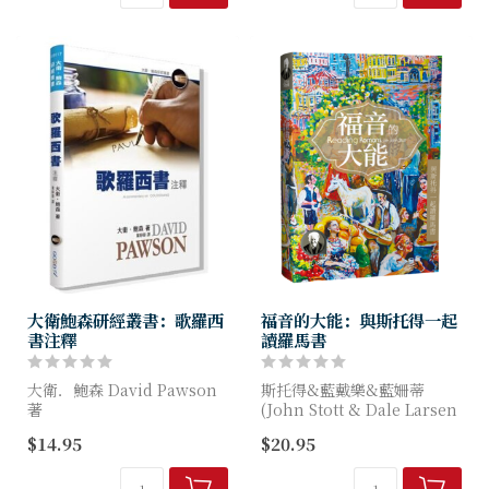
會論的真理。教會的創始是建
立於基督...
大衛鮑森研經叢書：歌羅西
福音的大能：與斯托得一起
書注釋
讀羅馬書
大衛．鮑森 David Pawson
斯托得&藍戴樂&藍姍蒂
著
(John Stott & Dale Larsen
& Sandy Larsen) 著
$14.95
$20.95
透過大衛鮑森牧師生動淺顯的
解說，唯有基督，神的豐盛全
在《福音的大能：與斯托得一
在祂裡面，基督是我們所需，
起讀羅馬書》，斯...