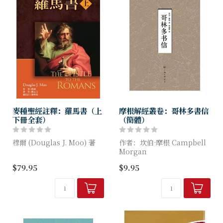
麥種聖經註釋：羅馬書（上
摩根解經叢卷：哥林多書信
下冊全套）
（簡體）
穆爾 (Douglas J. Moo) 著
作者：坎伯·摩根 Campbell
Morgan
本卷原著屬於New
$79.95
$9.95
International
本书包括对《哥林多前书》和
Commentary on the New
《哥林多后书》的注释。保罗
Testament...
写给哥林多人的这两封信，是
他所有作品里最引人注目
的。...