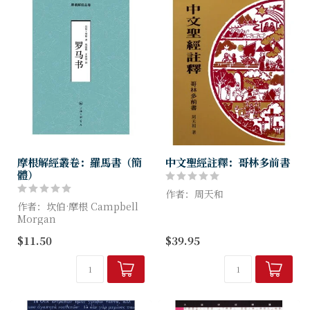
摩根解經叢卷：羅馬書（簡
中文聖經註釋：哥林多前書
體）
作者：周天和
作者：坎伯·摩根 Campbell
Morgan
一套由中國學者撰寫的聖經註
釋，共計四十二卷。各卷釋義
$11.50
$39.95
《罗马书》是“摩根解经丛
性質注重經文的歷史背景，章
卷”系列之一，是对新约圣经
節上下文之連貫，重要字詞之
《罗马书》的阐释和解读。
闡釋，詞句之文法結構，和經
文綜合意義...