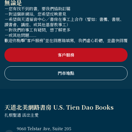
無論是
－您有找不到的書，要我們協助訂購
－對這個新網站，您希望反映意見
－希望與天道福音中心／書房在事工上合作（譬如：書攤、書展、
讀書會、講座、或其他基督教事工）
－對我們的事工有疑問，想了解更多
－或其他問題......
歡迎你點擊"客戶服務"並在回應箱填寫，我們虛心聆聽，並盡快回覆
客戶服務
門市地點
天道北美網路書房 U.S. Tien Dao Books
扎根聖道 活出主愛
9060 Telstar Ave, Suite 205