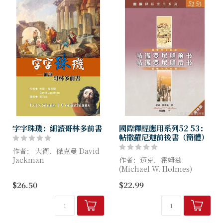
字字珠璣：細讀哥林多前書
國際釋經應用系列52 53：
帖撒羅尼迦前後書（簡體）
作者： 大衛．傑克曼 David
Jackman
作者：迈克．霍姆兹
(Michael W. Holmes)
「自高自大」是哥林多教會核
$26.50
$22.99
心紛爭的所在，也仍是今日教
每一课都包含三个部分
會面對的攪擾和分裂。
“ 经文原意”：帮助读者明
白圣经经文在原来历史处境中
幾個世紀過去了，保羅的論...
的本意。
“ 应...