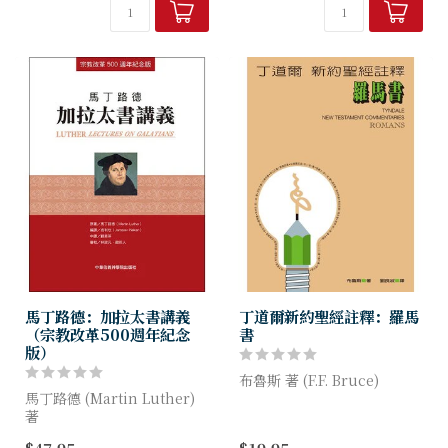
修訂版獲福音聯盟（The
神學研究與信徒生命的焦點。
Gospel Co...
本卷書內容論及的議題...
馬丁路德：加拉太書講義
丁道爾新約聖經註釋：羅馬
（宗教改革500週年紀念
書
版）
布魯斯 著 (F.F. Bruce)
馬丁路德 (Martin Luther)
著
丁道爾註釋系列自出版以來，
深獲好評，被喻為「無價之
$47.95
$19.95