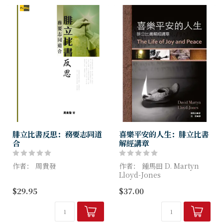
腓立比書反思：務要志同道
喜樂平安的人生：腓立比書
合
解經講章
作者： 周貴發
作者： 鍾馬田 D. Martyn
Lloyd-Jones
作者就着腓立比書，疏理保羅
$29.95
$37.00
的思想脈絡，釐清不同學者的
「人生中最重要的與其說是我
看法，以深入淺出的文字，一
們會遭遇甚麼事，不如說是我
層一層的抽絲剝繭，得出此書
們怎麼看待那些事。」
信的主題信息在一27-30，旨