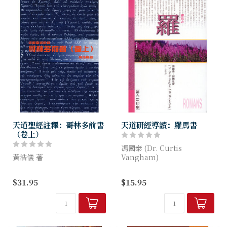
天道聖經註釋：哥林多前書
天道研經導讀：羅馬書
（卷上）
馮國泰 (Dr. Curtis
黃浩儀 著
Vangham)
郭博思 (Dr. Bruce Corty) 著
本註釋書的緒論為研究哥林多
$31.95
$15.95
前書提供基礎資料，包括哥林
《天道研經導讀》就主題研究
多城背景、保羅與哥林多教會
有關經卷，並不打算要包羅萬
的關係、哥林多前書的完整
有...
性、寫作地點和時間、哥林多
教會所面對的問...