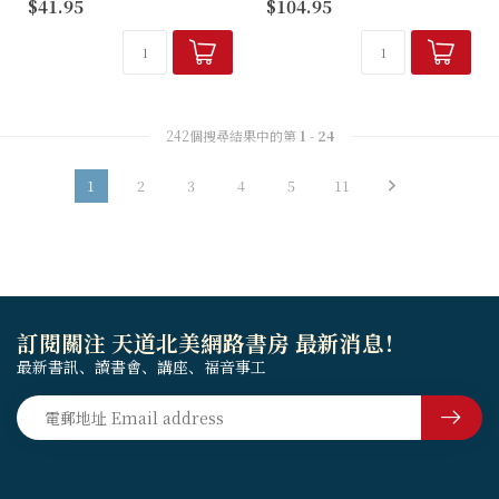
$41.95
$104.95
準作品」—魏斯特鴻
釋》之後的另一傾力之作。
（Stephen Westerholm）
「目前最有助益、最紮...
242個搜尋結果中的第
1
-
24
1
2
3
4
5
11
訂閱關注 天道北美網路書房 最新消息！
最新書訊、讀書會、講座、福音事工