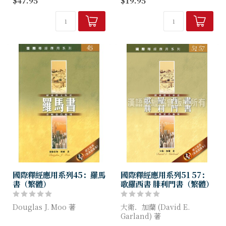
路德的加拉太書講義正如使徒
寶」，值得華人教會在聖經導
保羅的加拉太書信，充滿了獨
讀上推廣使用，建立良好的讀
特的自傳性敘述。在很多方面
經習慣。
這兩位上帝的子民志趣相投，
對他...
國際釋經應用系列45：羅馬
國際釋經應用系列51 57：
書（繁體）
歌羅西書 腓利門書（繁體）
Douglas J. Moo 著
大衛．加蘭 (David E.
Garland) 著
保羅給羅馬人的書信，是歷代