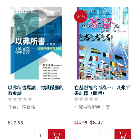
在勸...
-50%
以弗所書導讀：認識保羅的
在基督裡合而為一：以弗所
教會論
書註釋（簡體）
作者： 莊育銘
池耀兴牧师博士 著
在解釋以弗所書時，教會傳統
我们非常需要被提醒，要竭力
$17.95
$8.47
$16.95
常把以弗所書的六章，分為前
追求圣灵所赐合而为一的心！
三章與後三章。前三章保羅花
这本书的重要功用之一，是解
了很多篇幅，詳細講解關於教
释与促进主内的合一。