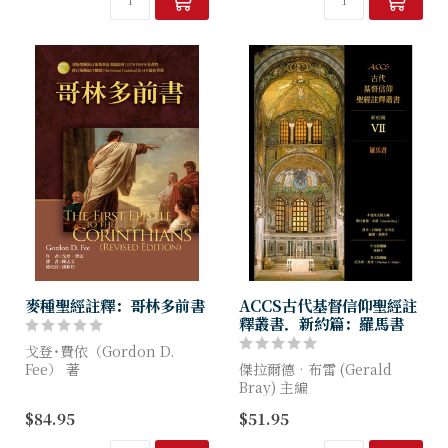
是我們的滿足。住在基督裡，
我們的信...
麥種聖經註釋：哥林多前書
ACCS古代基督信仰聖經註
釋叢書．新約篇：羅馬書
戈登˙費依（Gordon D.
Fee） 著
傑拉爾德‧布雷 (Gerald
Bray) 主編
初版榮獲福音派基督徒出版協
$84.95
$51.95
會(ECPA)1988年金書獎
羅馬書是保羅最具份量的書
信，一直以來都是解經講道、