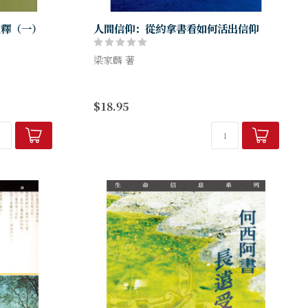
註釋（一）
人間信仰：從約拿書看如何活出信仰
梁家麟 著
【榮獲2005年第二屆金書獎「原創—生活及
書，特點是解
靈修類」銀獎】
$18.95
ition）並
約拿書告訴我們一個全人事奉的信息。我們
時代背景及有
以自己的所是和所有來事奉祂，這包括我們
的個性...