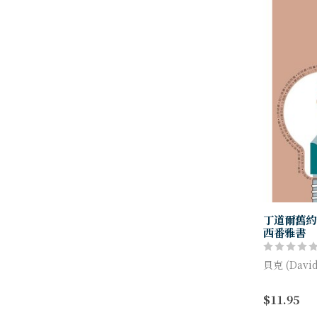
丁道爾舊約
西番雅書
貝克 (David
丁道爾註釋
$11.95
喻為「無價
讀上推廣使