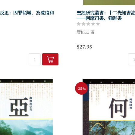
反思：因罪傾城，為愛復和
聖經研究叢書：十二先知書
──阿摩司書、彌迦書
唐佑之 著
試盡可能地以簡潔的用詞、平易
學者與一般讀者（牧者與教會內
本書原屬「天道聖經註釋」叢
$27.95
同工）之間架一座橋，期待一方
經（exegesis）與釋經（expos
另方面借鏡學者研...
重，一方面詳細研究原文詞、
關資料，另一...
-35%