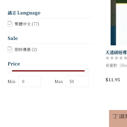
語言 Language
繁體中文
(77)
Sale
限時優惠
(2)
天道研經導
Price
希霍默（Home
《天道研經
$11.95
不打算要包
Min
Max
經卷的信息、