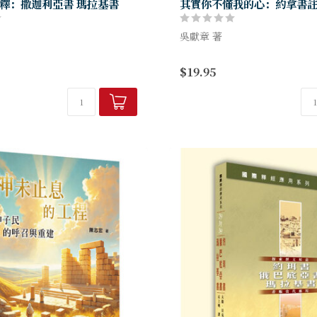
釋：撒迦利亞書 瑪拉基書
其實你不懂我的心：約拿書
吳獻章 著
是十二小先知書中最難解的書
本書雖只有短短四章，但麻雀
$19.95
僅傳出復興的信息，內中包含最
俱全」，內中更有著豐富的神
：彌賽亞的預言，審判之後有拯
命」：審判、神權、悔改、恩
後有更新。
亡、復活、創造和宣教等信息。讓