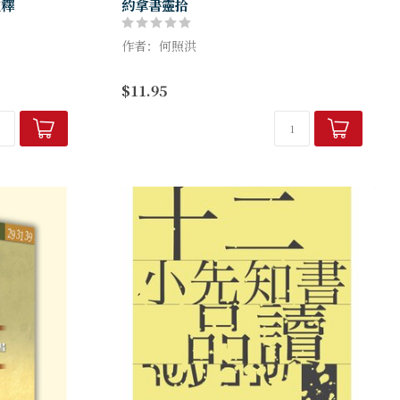
註釋
約拿書靈拾
作者：何照洪
雖小，「五臟
約拿書篇幅雖短，但所啟示、顯露的神心意
$11.95
學「維他
及人性，非常豐富精采。
典、寬恕、死
透過《約拿書靈拾》詳盡的剖析，你必能體
我...
會神心意，明白神的用心良苦；你必願意
回...