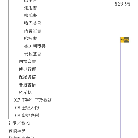
$29.95
每一章皆循
彌迦書
時代背景，然
那鴻書
哈巴谷書
西番雅書
哈該書
撒迦利亞書
瑪拉基書
四福音書
使徒行傳
保羅書信
普通書信
啟示錄
017 耶穌生平及教訓
018 聖經人物
019 聖經專題
神學／教義
實踐神學