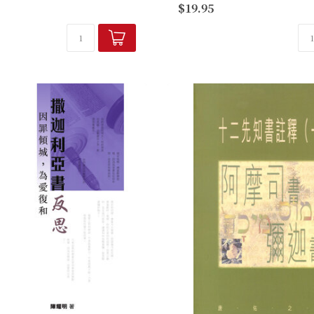
$19.95
固定步驟：首先點明先知說話的
二卷。各卷釋義性質注重經文
後是經文的研究...
章節上下文之連貫，重要字詞
之文法結構...