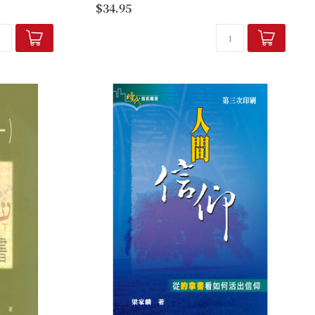
$34.95
的歷史背景，
活關係不大的末世論觀...
之闡釋，詞句