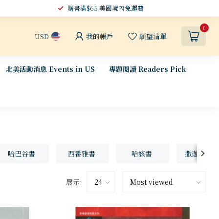
購書滿$65 美國境內
免運費
0
我的帳戶
願望清單
USD
北美活動消息 Events in US
專題閱讀 Readers Pick
哈巴谷書
西番雅書
哈該書
撒迦利亞書
展示: