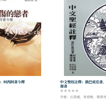
：何西阿書今釋
中文聖經註釋：俄巴底亞書
迦書
作者：丘恩處、李思敬、張景
膩的解經配合時代背景，讀者研
深的認識天父無盡的慈愛。 本書
一套由中國學者撰寫的聖經註