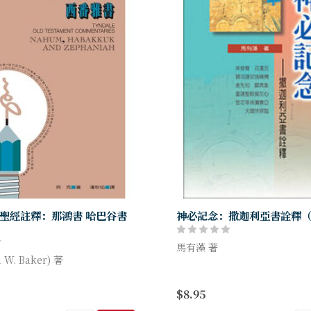
聖經註釋：那鴻書 哈巴谷書
神必記念：撒迦利亞書詮釋
馬有藻 著
 W. Baker) 著
撒迦利亞書是預言末世的重要
系列自出版以來，深獲好評，被
城與「基督再來」的關係。
$8.95
之寶」，值得華人教會在聖經導
本書從神對選民的心意切入－
用，建立良好的讀經習慣。
息、默示之中，看見以色列復