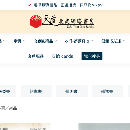
選擇 購買禮品，正常運費一律只收
$6.99
品
童書
文創&禮品
o 作者專頁 o
促銷 SALE
客戶服務
Gift cards
強化搜尋
底亞書
約拿書
彌迦書
那鴻書
籍／產品