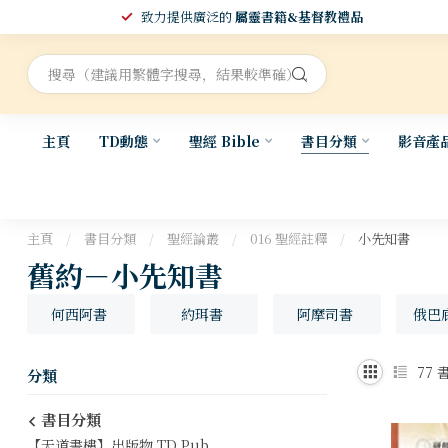
致力提供廣泛的
屬靈書籍&基督教禮品
主頁
TD動態
聖經 Bible
書目分類
影音產
主頁
/
書目分類
/
聖經論叢
/
016 聖經註釋
/
小先知書
舊約－小先知書
何西阿書
約珥書
阿摩司書
俄巴
77
書
分類
書目分類
【天道書樓】出版物 TD Pub.