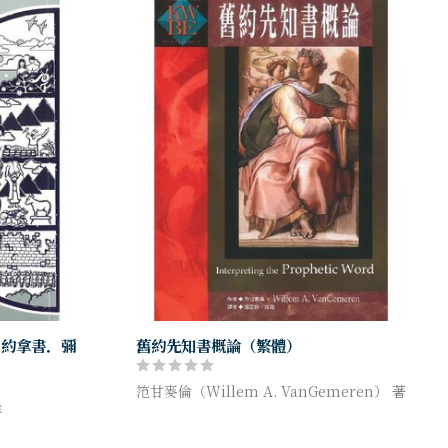
．約拿書．彌
舊約先知書概論（繁體）
笵甘麥倫（Willem A. VanGemeren） 著
祥
長久以來，先知書的聲音在教會中一直都受
釋，共計四十
到壓抑，或被用來支持與當代基督徒每日生