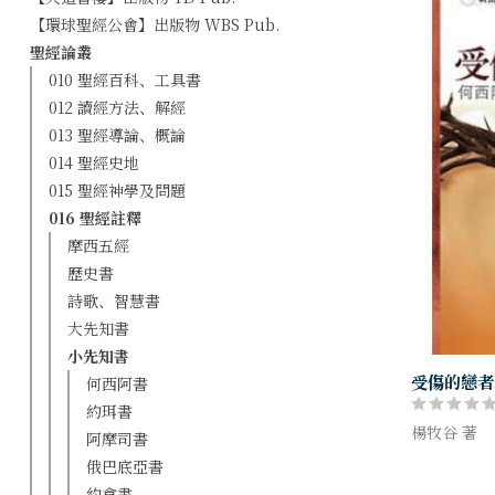
【環球聖經公會】出版物 WBS Pub.
聖經論叢
010 聖經百科、工具書
012 讀經方法、解經
013 聖經導論、概論
014 聖經史地
015 聖經神學及問題
016 聖經註釋
摩西五經
歷史書
詩歌、智慧書
大先知書
小先知書
受傷的戀者
何西阿書
約珥書
楊牧谷 著
阿摩司書
俄巴底亞書
透過作者細
讀聖經，更
約拿書