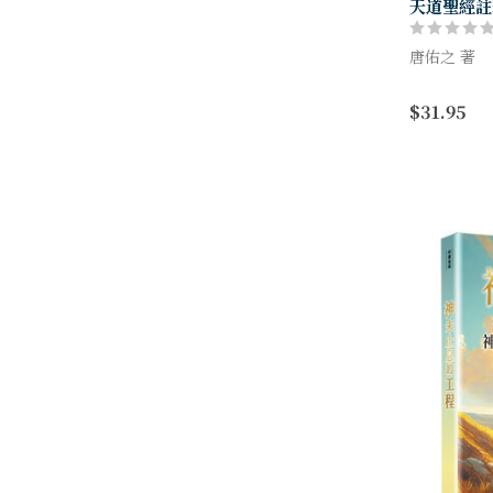
天道聖經註
唐佑之 著
撒迦利亞書
$31.95
卷。本書不
重要的真理
救，苦難之
瑪拉基...