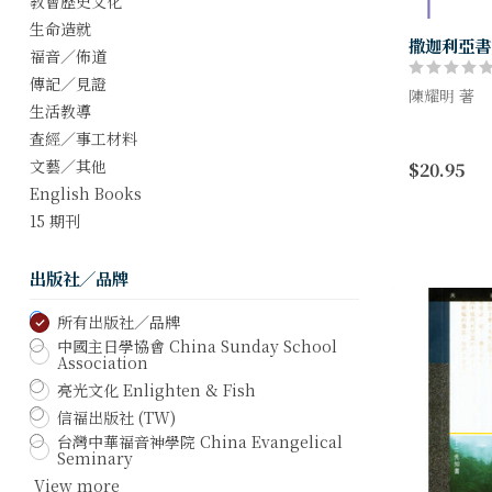
教會歷史文化
生命造就
撒迦利亞書
福音／佈道
傳記／見證
陳耀明 著
生活教導
本註釋書嘗
查經／事工材料
的論述，在
文藝／其他
$20.95
從事教導的
English Books
面避免膚淺，
15 期刊
出版社／品牌
所有出版社／品牌
中國主日學協會 China Sunday School
Association
亮光文化 Enlighten & Fish
信福出版社 (TW)
台灣中華福音神學院 China Evangelical
Seminary
View more