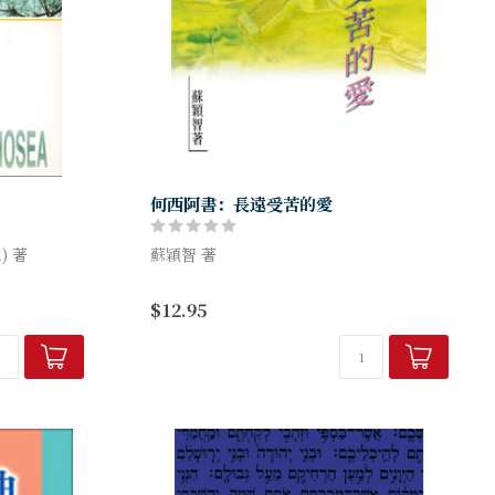
何西阿書：長遠受苦的愛
d) 著
蘇穎智 著
有關經卷，並
拉比傳統認為本書卷由何西阿所寫。何西阿
$12.95
的分析，只把
是北國先知，親眼目睹北國的末期與衰亡。
何西阿書是舊約中唯一由北國先知撰寫的著
作，也是聖經中首次以婚姻來象...