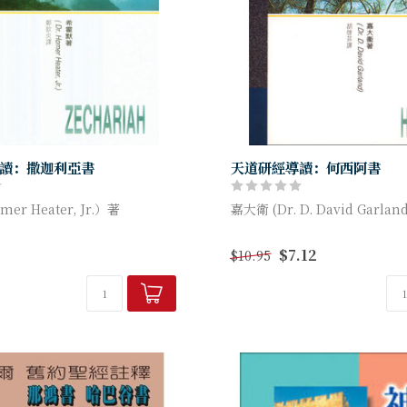
讀：撒迦利亞書
天道研經導讀：何西阿書
r Heater, Jr.）著
嘉大衛 (Dr. D. David Garlan
導讀》就主題研究有關經卷，並
《天道研經導讀》就主題研究
$7.12
$10.95
羅萬有，或作精微的分析，只把
不打算要包羅萬有，或作精微
思想、結構，簡明申...
經卷的信息、思想、結...