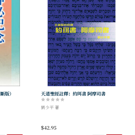
（斷版）
天道聖經註釋：約珥書 阿摩司書
劉少平 著
著作，強調聖
試想想世上最吃力不討好的工作是甚麼？誰
是世上最孤單的人？根據聖經的記載，相信
$42.95
－在異象、信
「先知」認了第二，也沒有人敢認第一了。
興的遠景，
要在一個道德敗壞、「君不君，...