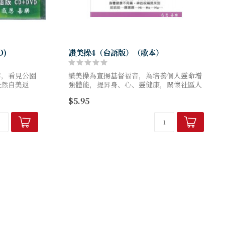
D)
讚美操4（台語版）（歌本）
雲，看見公園
讚美操為宣揚基督福音，為培養個人靈命增
決然自美返
強體能，提昇身、心、靈健康，關懷社區人
設立了讚美工
群。
$5.95
就在園中飛
由資深旅美音樂人－－吳美雲老師作曲編
舞，更以聖經的話語，創作出許多旋律優美
且...