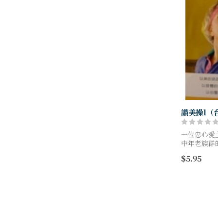
讚美操1（
一位忠心愛
中年老族群
國，完成神
$5.95
作室，更讓
揚，舉手投足.