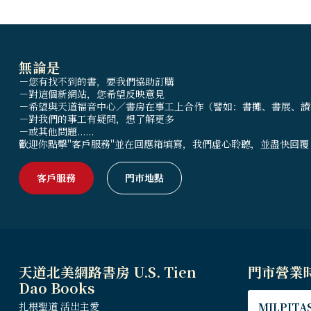
無論是
－您有找不到的書，要我們協助訂購
－對這個新網站，您希望反映意見
－希望與天道福音中心／書房在事工上合作（譬如：書攤、書展、讀
－對我們的事工有疑問，想了解更多
－或其他問題......
歡迎你點擊"客戶服務"並在回應箱填寫，我們虛心聆聽，並盡快回覆
客戶服務
門市地點
天道北美網路書房 U.S. Tien
門市營業
Dao Books
扎根聖道 活出主愛
MILPITAS