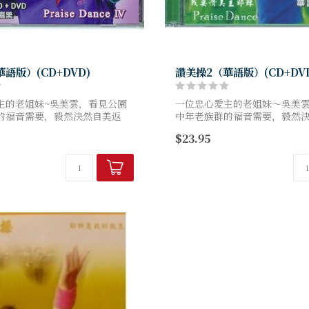
語版）(CD+DVD)
讚美操2（華語版）(CD+DV
主的老姐妹~吳美雲，看見公園
一位忠心愛主的老姐妹～吳美
的福音需要，毅然決然自美返
中年老族群的福音需要，毅然
所給的異象：不僅設立了讚美工
國，完成神所給的異象：不僅
$23.95
讚美神的歌聲清晨就在園中飛
作室，更讓讚美神的歌聲清晨
..
揚，舉手投足...