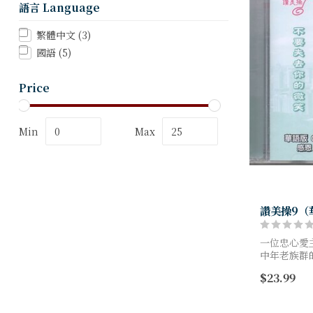
語言 Language
繁體中文
(3)
國語
(5)
Price
Min
Max
讚美操9（華
一位忠心愛
中年老族群
國，完成神
$23.99
作室，更讓
揚，舉手投足.