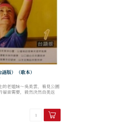
台語版）（歌本）
主的老姐妹～吳美雲，看見公園
的福音需要，毅然決然自美返
所給的異象：不僅設立了讚美工
讚美神的歌聲清晨就在園中飛
..