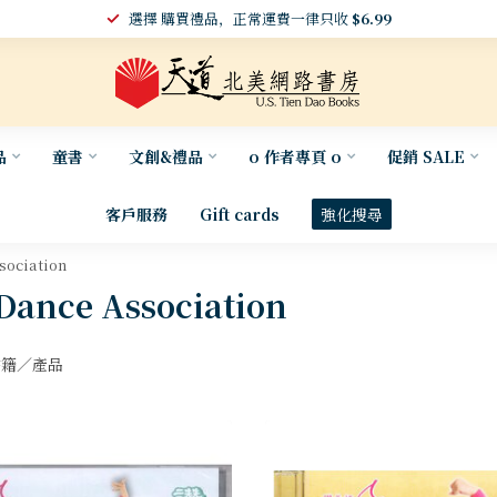
選擇 購買禮品，正常運費一律只收
$6.99
品
童書
文創&禮品
o 作者專頁 o
促銷 SALE
客戶服務
Gift cards
強化搜尋
ociation
nce Association
籍／產品