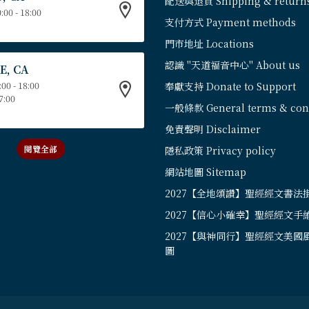
配送與退貨 Shipping & return
:00 - 18:00
支付方式 Payment methods
門市地址 Locations
認識 "天道福音中心" About us
E, CA
:00 - 18:00
奉獻支持 Donate to Support
17:00
一般條款 General terms & cond
免責聲明 Disclaimer
閱覽全部
隱私政策 Privacy policy
網站地圖 Sitemap
2027【全地頌讚】聖經經文書法
2027【信心小確幸】聖經經文手
2027【與神同行】聖經經文美國
圖