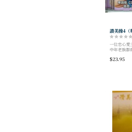
讚美操4（華
一位忠心愛
中年老族群
國，完成神
$23.95
作室，更讓
揚，舉手投足.