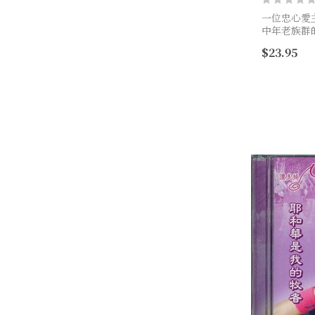
一位忠心愛
中年老族群
國，完成神
$23.95
作室，更讓
揚，舉手投足.