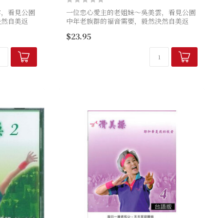
雲，看見公園
一位忠心愛主的老姐妹～吳美雲，看見公園
決然自美返
中年老族群的福音需要，毅然決然自美返
設立了讚美工
國，完成神所給的異象：不僅設立了讚美工
$23.95
就在園中飛
作室，更讓讚美神的歌聲清晨就在園中飛
揚，舉手投足...