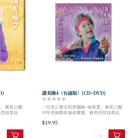
D)
讚美操4（台語版）(CD+DVD)
雲，看見公園
一位忠心愛主的老姐妹~吳美雲，看見公園
決然自美返
中年老族群的福音需要，毅然決然自美返
設立了讚美工
國，完成神所給的異象：不僅設立了讚美工
$19.95
就在園中飛
作室，更讓讚美神的歌聲清晨就在園中飛
揚，舉手投足...