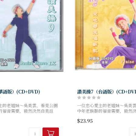
語版）(CD+DVD)
讚美操7（台語版）(CD+DV
主的老姐妹～吳美雲，看見公園
一位忠心愛主的老姐妹～吳美
的福音需要，毅然決然自美返
中年老族群的福音需要，毅然
所給的異象：不僅設立了讚美工
國，完成神所給的異象：不僅
$23.95
讚美神的歌聲清晨就在園中飛
作室，更讓讚美神的歌聲清晨
..
揚，舉手投足...