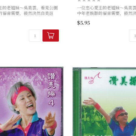
主的老姐妹～吳美雲，看見公園
一位忠心愛主的老姐妹～吳美
的福音需要，毅然決然自美返
中年老族群的福音需要，毅然
所給的異象：不僅設立了讚美工
國，完成神所給的異象：不僅
$5.95
讚美神的歌聲清晨就在園中飛
作室，更讓讚美神的歌聲清晨
..
揚，舉手投足...