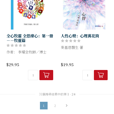
全心牧靈 全恩療心：第一冊
人性心聲：心理萬花筒
－－牧靈篇
麥基恩醫生 著
作者： 李耀全牧師／博士
這本書的主題是「人的心
第一册「牧靈」篇，綜合在牧
理」，看目錄就知道涉獵的範
$29.95
$19.95
場上群羊的處境與困惑，包括
圍廣泛，於世界、社會及日常
肢體在過去三年面對Covid-
生活，以至個人身上都容易發
19疫情大流行影響深遠的心靈
現這些心理形態及行為，例如
困惑。
投訴文化、...
31個搜尋結果中的第
1
-
24
1
2