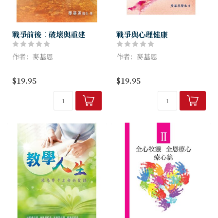
戰爭前後︰破壞與重建
戰爭與心理健康
作者：麥基恩
作者：麥基恩
《戰爭前後：破壞與重建》分
戰爭爆發之時，受影響的人不
$19.95
$19.95
為四大部分，包括「戰爭的源
止在戰場上的士兵將領，兩國
起及破壞」、「戰爭的創傷及
（甚至多國）的社會及人民都
病症」、「戰爭的罪行及審
會受到不同程度的重大影響。
判」及「戰後的重建及實
除了造成人命傷亡、財物經濟
例」，共51篇文...
損失之外，...