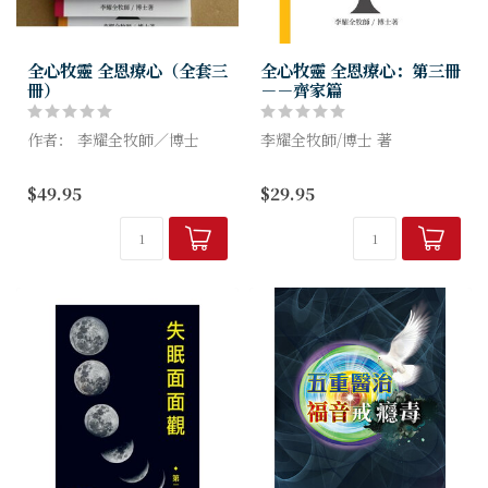
全心牧靈 全恩療心（全套三
全心牧靈 全恩療心：第三冊
冊）
－－齊家篇
作者： 李耀全牧師／博士
李耀全牧師/博士 著
本書不是甚麼輔導的百科全
第三册「齊家」篇，是綜合了
$49.95
$29.95
書，只不過是一些常見的實
在家庭生活中常見的挑戰與困
例，為更具體應用筆者輔導、
惑，包括從靈性的角度處理一
治療、牧靈的理念。讀者可從
些基督徒婚姻磨合中之矛盾和
15個分類中尋找和閱讀有興
青少年成長之掙扎。當然「案
趣...
例...