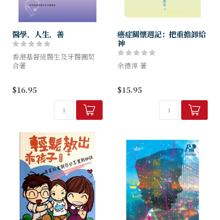
醫學．人生．善
癌症關懷週記：把重擔卸給
神
香港基督徒醫生及牙醫團契
合著
余德淳 著
這是「醫學人生」系列的第五
記載作者余德淳博士及其成立
$16.95
$15.95
冊。最初出版原意是把每日病
的「護心行動」癌關小組探訪
人問醫生的實際問題及簡單答
隊義工的探訪經歷、與癌友溝
錄，作為醫學常識分享。慢慢
通的心得和個人分享。有些義
地，發覺原來對醫學...
工是患癌多年的癌症病友，他
們以自身經歷...