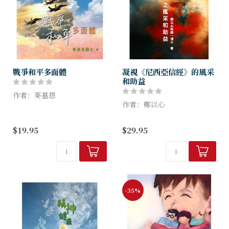
戰爭和平多面體
凝視《尼西亞信經》的風采
和助益
作者：麥基恩
作者：鄭以心
本書的內容分成「戰爭篇」、
「和平篇」兩部分，共有50篇
《尼西亞信經》的完整名稱為
$19.95
$29.95
文章。書名定為《戰爭和平多
《尼西亞─君士坦丁堡信
面體》，顧名思義，應從多方
經》，得名於公元325年的第
面、多角度了解戰爭；一旦開
一次尼西亞大公會議和公元
戰，各方...
381年的第一次君士坦丁堡大
公會議。《尼...
-35%