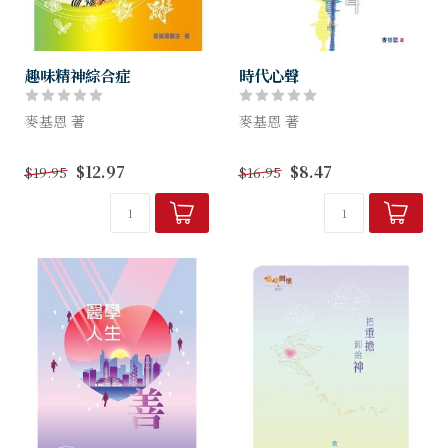
趣味精神綜合症
時代心聲
麥基恩 著
麥基恩 著
由於作者是醫生，他深信「全
作者麥基恩醫生是非常資深的
$12.97
$8.47
$19.95
$16.95
人健康」這概念，又認同
精神科醫生，也是教會的長
「身、心、靈」是互為影響
老，長年熱心參與事奉。眼見
的。故此，他引用了與心靈有
時下社會瞬息萬變，社會發生
關的聖經經文，盼望給讀者一
的事情與人性的反應及表現，
些提醒和鼓勵；他也...
往往看到理性與...