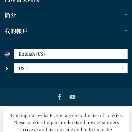
簡介
我的帳戶
$
By using our website, you agree to the use of cookies.
These cookies help us understand how customers
arrive at and use our site and help us make
© Copyright 2026 天道北美網路書房 U.S. Tien Dao Books
-