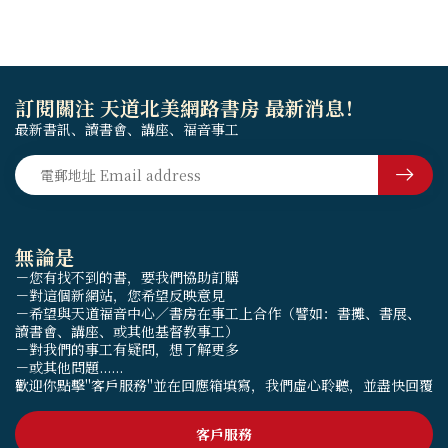
訂閱關注 天道北美網路書房 最新消息！
最新書訊、讀書會、講座、福音事工
無論是
－您有找不到的書，要我們協助訂購
－對這個新網站，您希望反映意見
－希望與天道福音中心／書房在事工上合作（譬如：書攤、書展、
讀書會、講座、或其他基督教事工）
－對我們的事工有疑問，想了解更多
－或其他問題......
歡迎你點擊"客戶服務"並在回應箱填寫，我們虛心聆聽，並盡快回覆
客戶服務