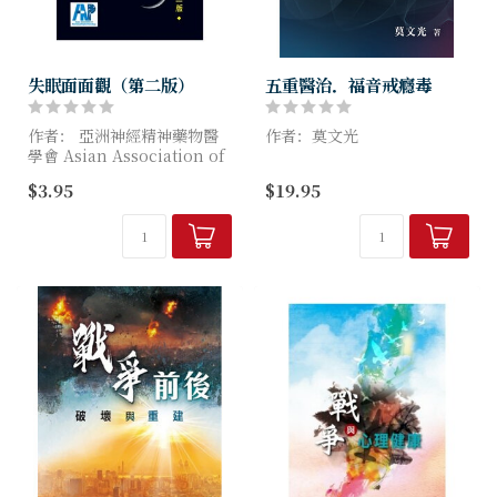
失眠面面觀（第二版）
五重醫治．福音戒癮毒
作者： 亞洲神經精神藥物醫
作者：莫文光
學會 Asian Association of
Neuropsychopharmacology
癮毒對人造成「五重傷害」，
$3.95
$19.95
基督耶穌針對地施行「五重醫
「失眠」和各種治療失眠的藥
治」的拯救。
物在亞...
...18篇真人真事具體見證了
「五重醫治」是福音的大能，
是神親自由...