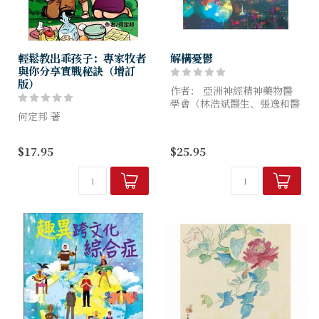
輕鬆教出乖孩子：專家牧者
解構憂鬱
與你分享實戰秘訣（增訂
版）
作者： 亞洲神經精神藥物醫
學會（林浩斌醫生、張逸和醫
何定邦 著
生、歐陽國樑醫生、麥基恩醫
生、 謝雪兒醫生、汪嘉佑醫
專家牧者與你分享實戰秘訣。
生、錢佩雯醫生、鄺碧綠醫
$17.95
$25.95
生、麥棨諾醫生、潘曉樺醫
本書作者就其多年訓練兒童的
生、傅子...
經驗，為父母們提供簡單實用
的育兒心得，希望父母們看後
能還孩子一個快樂的童年。