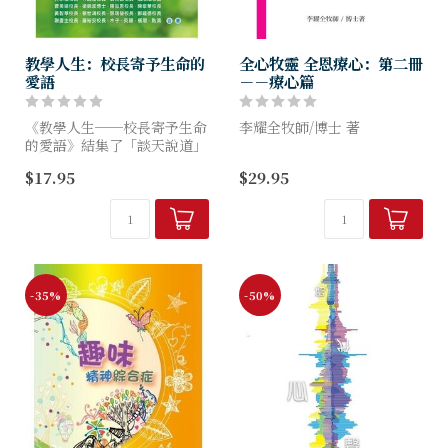
教學人生：校長寄予生命的
全心牧靈 全恩療心：第二冊
愛語
－－療心篇
《教學人生──校長寄予生命
李耀全牧師/博士 著
的愛語》結集了「談天說道」
之「教學人生」專欄（2021-
第二册「療心」篇，是綜合了
$17.95
$29.95
2022）的部分文章而出版。
從精神醫學的角度處理林林總
全書共有十八位作者，十七位
總的心理病態與精神疾病，包
是中小學校長，一位是退休...
括人人必經「生、老、病、
死」之苦，以及各樣的特殊的
「古...
-35%
-50%