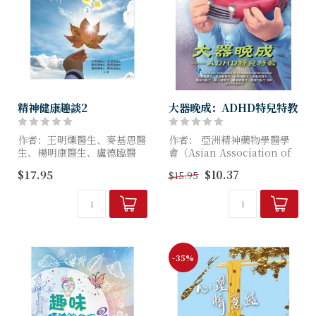
精神健康趣談2
大器晚成：ADHD特兒特教
作者：王明爍醫生、麥基恩醫
作者： 亞洲精神藥物學醫學
生、楊明康醫生、盧德臨醫
會（Asian Association of
生、鍾維壽醫生、鄺保強醫生
Neuropsychopharmacology
$17.95
$10.37
$15.95
李耀基醫生、張逸和醫生、莊
由六位資深的基督徒精神科專
勁怡醫生、麥...
家撰稿，分享日常生活比較容
易遇上的精神狀況，在其中...
-35%