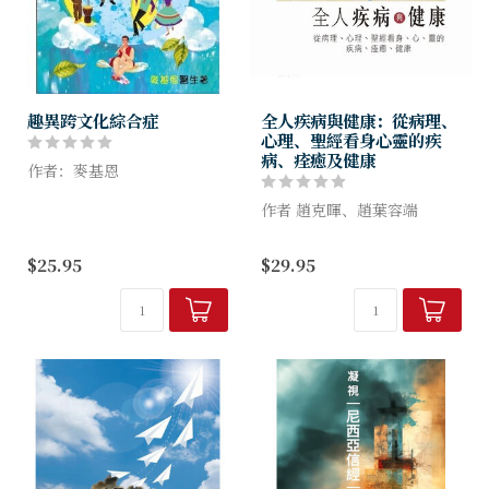
趣異跨文化綜合症
全人疾病與健康：從病理、
心理、聖經看身心靈的疾
病、痊癒及健康
作者：麥基恩
隨著時代發展，各地城市化及
作者 趙克暉、趙葉容端
全球交通往來頻繁，有些「文
化結合綜合症」會隨著人口遷
這是資深病理學家和心理治療
$25.95
$29.95
移（例如海外工作讀書、移民
師夫婦，以豐富的醫學知識與
及難民）被帶到其他地域甚至
智慧， 結合多年來對聖經真
其他種族之...
道的領悟和歷練所寫成的書
籍。内文共有十一章，每章...