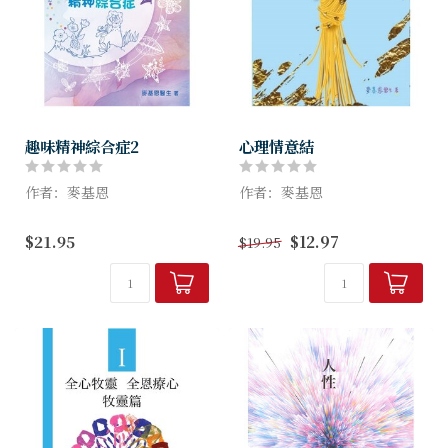
趣味精神綜合症2
心理情意結
作者：麥基恩
作者：麥基恩
執業精神科專科醫生，多年來
了解「情意結」的來龍去脈，
$21.95
$12.97
$19.95
投入教會事奉，又致力推廣精
就能夠更深認識自己的心理；
神健康、健康婚姻關係。關注
有需要的話，更可以幫助自己
大眾的情緒問題，過去十多年
修正思維，從而改善行為表
主理環球天道傳基協會「與情
現，連帶人際關係也可能修
緒共舞」講...
補。這是一本解...