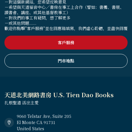
－對這個新網站，您希望反映意見
－希望與天道福音中心／書房在事工上合作（譬如：書攤、書展、
讀書會、講座、或其他基督教事工）
－對我們的事工有疑問，想了解更多
－或其他問題......
歡迎你點擊"客戶服務"並在回應箱填寫，我們虛心聆聽，並盡快回覆
客戶服務
門市地點
天道北美網路書房 U.S. Tien Dao Books
扎根聖道 活出主愛
9060 Telstar Ave, Suite 205
El Monte CA 91731
United States