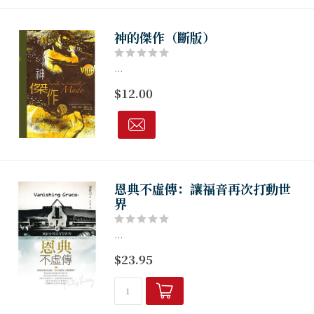
神的傑作（斷版）
...
$12.00
恩典不虛傳：讓福音再次打動世
界
...
$23.95