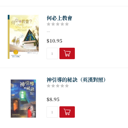
何必上教會
...
$10.95
神引導的秘訣（英漢對照）
$8.95