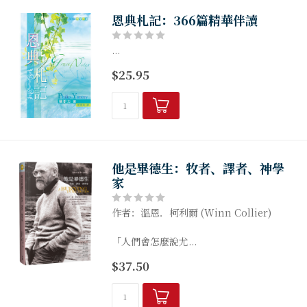
恩典札記：366篇精華伴讀
...
$25.95
他是畢德生：牧者、譯者、神學
家
作者：溫恩．柯利爾 (Winn Collier)
「人們會怎麼說尤...
$37.50