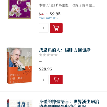
本書以"恩典"為主題，收錄了古今聖...
$9.95
$9.95
You save 0%
找恩典的人：楊腓力回憶錄
...
$28.95
身體的神聖語言：世界漢生病治
療先驅的醫學與信仰札記