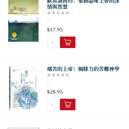
歡喜讀舊約：重新品味上帝的深
情與智慧
...
$17.95
痛苦的上帝：楊腓力的苦難神學
...
$28.95