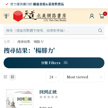
致力提供廣泛的
屬靈書籍&基督教禮品
0
選
單
主頁
/
搜尋結果：'楊腓力'
搜尋結果：'楊腓力'
分類 Filters
回到正統