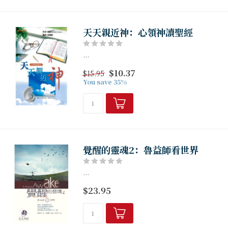
天天親近神：心領神讀聖經
...
$10.37
$15.95
You save 35%
覺醒的靈魂2：魯益師看世界
...
$23.95