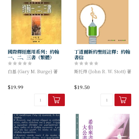
國際釋經應用系列：約翰
丁道爾新約聖經註釋：約翰
一、二、三書（繁體）
書信
白基 (Gary M. Burge) 著
斯托得 (John R. W. Stott) 著
約翰一書針對令教會分裂的異
丁道爾註釋系列自出版以來，
$19.99
$19.50
端，使徒約翰力斥這些錯謬思
深獲好評，被喻為「無價之
想，教導信徒辯明真道並在教
寶」，值得華人教會在聖經導
會分裂中如何自處，又勉勵他
讀上推廣使用，建立良好的讀
們持守真...
經...