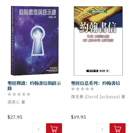
聖經釋讀：約翰書信與啟示
聖經信息系列：約翰書信
錄
傑克曼 (David Jackman) 著
梁美心 著
本書將幫助我們回應使徒的呼
本書以歸納式的讀經方法寫
籲：彼此相愛，活在光明中。
$27.95
$19.95
成，即先觀察經文，然後解釋
詞句、辨別意思，最後把信息
應用在生活中。以結構性呼應