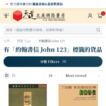
致力提供廣泛的
屬靈書籍&基督教禮品
0
選
單
主頁
/
標籤 Tags
/
約翰書信 John 123
有「約翰書信 John 123」標籤的貨品
分類 Filters