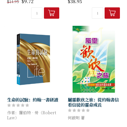
$9.72
$38.95
$14.95
有，或作精微的分析，只把經
《古代基督信仰聖經註釋叢
卷的信息、思想、結構，...
書》二十八冊，採用普世教會
所使用之標準修訂版聖經（中
譯本則採用《新標點和合本》
及《...
生命的試驗：約翰一書研讀
屬靈歡欣之旅：從約翰書信
看信徒的靈命成長
作者：羅伯特‧勞（Robert
Law）
何啟明 著