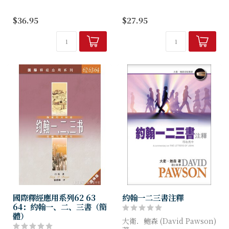
董橋先生在他的一篇文章曾這
約翰壹貳叁書，或稱約翰書
$36.95
$27.95
樣說：「文學教你怎樣說『我
信，歷經多個世紀，才為學者
愛你』；政治教你怎樣解釋
接納為新約正典。在異端紛呈
『我愛你』；歷史則教你從別
的時代背景下，約翰力陳異端
人對另一個別人說的『我愛
的錯謬，並語重心長地提醒信
你』之中學會甚麼...
徒防備「那惡者...
國際釋經應用系列62 63
約翰一二三書注釋
64：約翰一、二、三書（簡
體）
大衛．鮑森 (David Pawson)