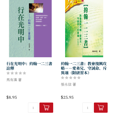
行在光明中：約翰一二三書
約翰一二三書：教會復興攻
詮釋
略－－愛弟兄、守誡命、斥
異端（附研習本）
馬有藻 著
張永信 著
「雷子」約翰，心被主愛所充
盈，成為「愛的使徒」，寫下
復興教會？彼此相愛？抗衡異
$8.95
$25.95
了約翰一二三書。
端？這些問題是否曾在你心裡
本書詳析這三卷教牧書信，字
縈繞？如何實踐卻一籌莫展，
字懇切、語語珠璣，俾使讀者
只能輕嘆「談何容易」！
──住在神的光中、...