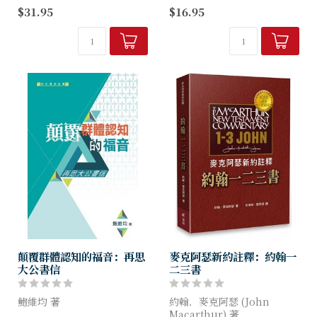
本書作者針對約翰一書的各章
旅遊的人必然希望遇到好導
$31.95
$16.95
節進行詳盡地闡釋，並用主題
遊，而「熟悉」相信是好導遊
式分析作區別，且引用希臘文
的首要條件。屬天之旅何嘗不
字、關鍵字句對照及相關經文
是？由「熟悉」約翰一二三書
做補強及...
的何牧師帶領這次「屬靈歡欣
之旅」，能不令...
顛覆群體認知的福音：再思
麥克阿瑟新約註釋：約翰一
大公書信
二三書
鮑維均 著
約翰．麥克阿瑟 (John
Macarthur) 著