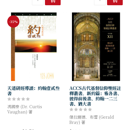
如何是好？信...
到不太熟悉但有意...
-35%
天道研經導讀：約翰壹貳叁
ACCS古代基督信仰聖經註
書
釋叢書．新約篇：雅各書、
彼得前後書、約翰一二三
書、猶大書
馮國泰 (Dr. Curtis
Vaughan) 著
傑拉爾德．布雷 (Gerald
《天道研經導讀》就主題研究
Bray) 著
有關經卷，並不打算要包羅萬