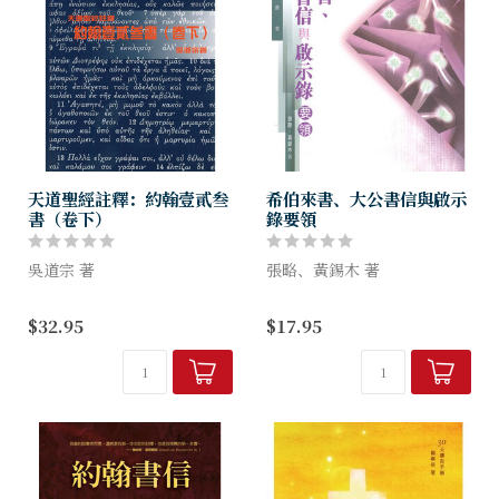
天道聖經註釋：約翰壹貳叁
希伯來書、大公書信與啟示
書（卷下）
錄要領
吳道宗 著
張略、黃錫木 著
董橋先生在他的一篇文章曾這
本書特意將新約書卷從希伯來
$32.95
$17.95
樣說：「文學教你怎樣說『我
書至啟示錄，分為希伯來書、
愛你』；政治教你怎樣解釋
大公書信及啟示錄這三部分來
『我愛你』；歷史則教你從別
探討。作者先略述各部分書
人對另一個別人說的『我愛
卷，然後提綱挈領地論述與書
你』之中學會甚麼...
卷有關的...