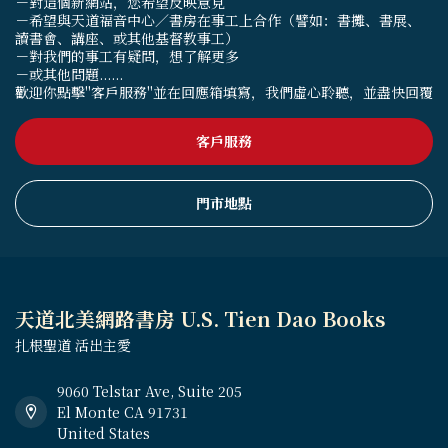
－對這個新網站，您希望反映意見
－希望與天道福音中心／書房在事工上合作（譬如：書攤、書展、
讀書會、講座、或其他基督教事工）
－對我們的事工有疑問，想了解更多
－或其他問題......
歡迎你點擊"客戶服務"並在回應箱填寫，我們虛心聆聽，並盡快回覆
客戶服務
門市地點
天道北美網路書房 U.S. Tien Dao Books
扎根聖道 活出主愛
9060 Telstar Ave, Suite 205
El Monte CA 91731
United States