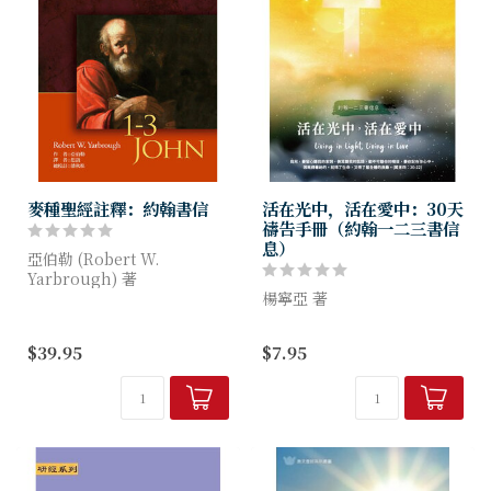
麥種聖經註釋：約翰書信
活在光中，活在愛中：30天
禱告手冊（約翰一二三書信
息）
亞伯勒 (Robert W.
Yarbrough) 著
楊寧亞 著
就著約翰書信而言，這將是我
第一本求助的註釋，也是我推
約翰一二三書讓您知道如何與
$39.95
$7.95
薦的第一本書。☆詹姆斯．漢
耶穌連結， 走出黑暗進入光
密爾頓
明，享受愛也分享愛，擁有充
滿喜樂和愛的生命！