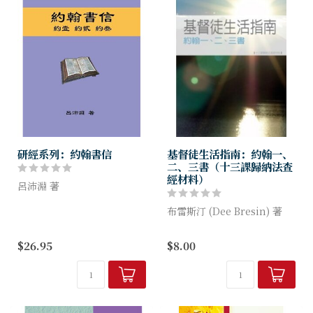
研經系列：約翰書信
基督徒生活指南：約翰一、
二、三書（十三課歸納法查
經材料）
呂沛淵 著
本書是作者根據原文解經的系
布雷斯汀 (Dee Bresin) 著
列講道，編輯成簡明易讀的註
釋，著重今日生活應用。本書
本書是13課歸納法查經材料。
$26.95
$8.00
以導論起始，內容是按題分
約翰的書信是為了幫助基督徒
課、逐節查考。每課皆有問題
過一個屬神應有之生命特質的
討論，旨在幫助...
生活。這些書信裡充滿了愛與
實際能力...