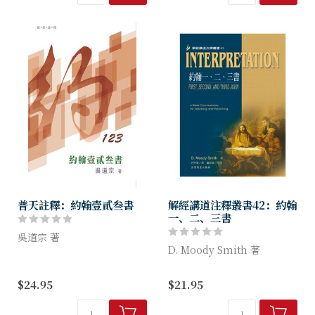
新舊約，以主題性貫串全本
書，以處境性點出...
普天註釋：約翰壹貳叁書
解經講道注釋叢書42：約翰
一、二、三書
吳道宗 著
D. Moody Smith 著
第一世紀後期，五花八門的學
說如雨後春筍，紛至沓來，有
這本謹慎且考慮周到的書打開
$24.95
$21.95
的打著基督的旗號迷惑信徒，
通往蘊含在約翰書信中神學和
卻原來出自敵基督的。今日，
倫理的寶藏。它是通往發現之
新興宗教依然有增無減，教會
旅的邀請，從眾所周知的熟悉