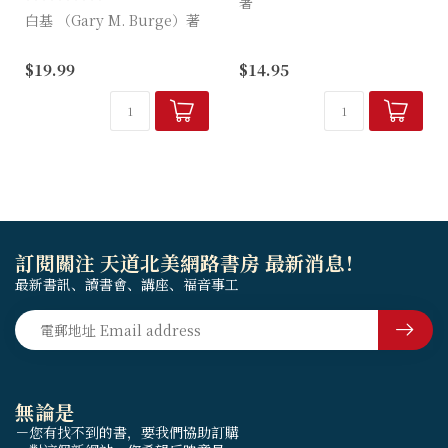
著
白基 （Gary M. Burge）著
喜歡讀信件的人，應該會喜歡
约翰一书针对令教会分裂的异
大部分的新約聖經。神選擇這
$19.99
$14.95
端，使徒约翰力斥这些错谬思
種個人性和特 定的信件傳達
想，教导信徒辩明真道并在教
祂的話語，實在令人驚訝。原
会分裂中如何自处，又勉励他
著作...
们持守真道...
訂閱關注 天道北美網路書房 最新消息！
最新書訊、讀書會、講座、福音事工
無論是
－您有找不到的書，要我們協助訂購