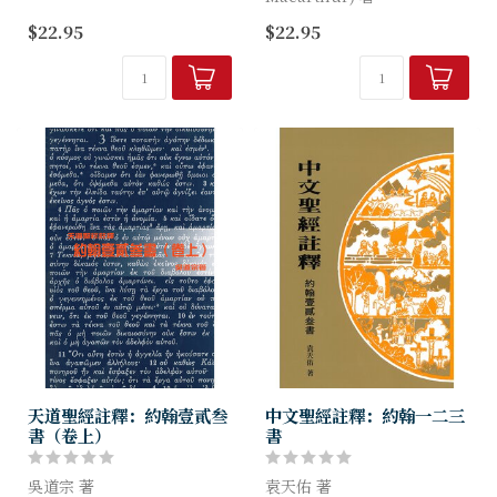
大公書信每每被保羅書信的光
$22.95
$22.95
芒掩蓋，備受忽略，但其實這
約翰‧麥克阿瑟秉持對真理的
組書信主要由教會的「柱石」
執著，嚴謹分解《約翰一二三
雅各、彼得和約翰（加2:9）
書》，透過檢測諸靈、救恩的
寫成，從早期基督教的不同信
檢驗、辨識得勝者、敵基...
仰表達中，...
天道聖經註釋：約翰壹貳叁
中文聖經註釋：約翰一二三
書（卷上）
書
吳道宗 著
袁天佑 著