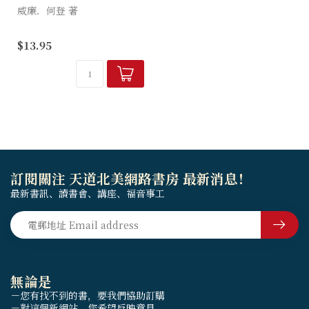
威廉．何登 著
本書能幫助一般信徒了解神學
$13.95
思潮的源流、演變及主要派
系，並把近代神學界所爭辯的
議論兼收並蓄，給予讀者一幅
二十世紀的神學宏圖，從而作
出具創造性...
訂閱關注 天道北美網路書房 最新消息！
最新書訊、讀書會、講座、福音事工
無論是
－您有找不到的書，要我們協助訂購
－對這個新網站，您希望反映意見