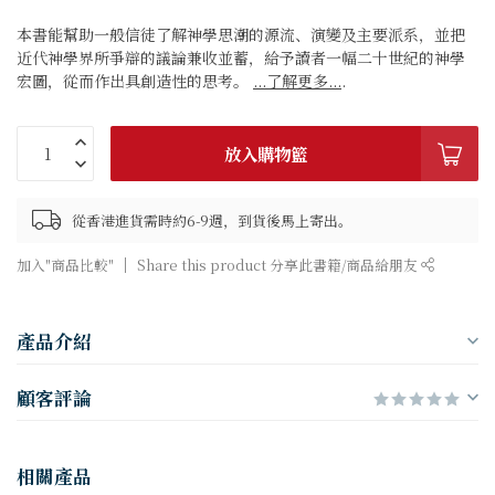
本書能幫助一般信徒了解神學思潮的源流、演變及主要派系，並把
近代神學界所爭辯的議論兼收並蓄，給予讀者一幅二十世紀的神學
宏圖，從而作出具創造性的思考。
...了解更多...
.
放入購物籃
從香港進貨需時約6-9週，到貨後馬上寄出。
加入"商品比較"
Share this product 分享此書籍/商品給朋友
產品介紹
顧客評論
相關產品