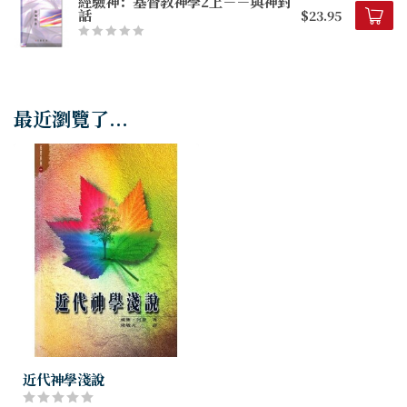
經驗神：基督教神學2上－－與神對
話
$23.95
最近瀏覽了...
近代神學淺說