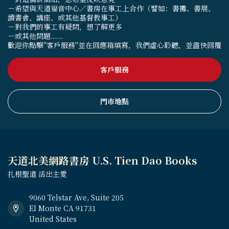
－希望與天道福音中心／書房在事工上合作（譬如：書攤、書展、
讀書會、講座、或其他基督教事工）
－對我們的事工有疑問，想了解更多
－或其他問題......
歡迎你點擊"客戶服務"並在回應箱填寫，我們虛心聆聽，並盡快回覆
客戶服務
門市地點
天道北美網路書房 U.S. Tien Dao Books
扎根聖道 活出主愛
9060 Telstar Ave, Suite 205
El Monte CA 91731
United States