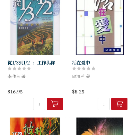
從1/3到1/2+：工作與你
活在愛中
李作言 著
邱清萍 著
目前深受工作壓力所苦惱之上
幫助讀者與神、與別人、與自
$16.95
$8.25
班族，本書是必讀之書！實際
己建立愛的關係，活出愛的生
提供建立工作品格、同事相
命。此書乃《行在愛中》的續
處、開會、如何推銷自己等方
集，適合作靈修輔讀，全書九
法。
十篇，供一季用。