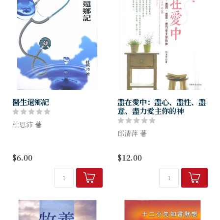
醫生還鄉記
盡在愛中：盡心、盡性、盡
意、盡力愛主你的神
杜恩沛 著
邱清萍 著
本書充滿了史實的考證，使人
讀之，記述了當年華人旅美的
作者有心（Heart）、意
$6.00
$12.00
辛酸痛苦，使讀者能從中明白
（Mind）、力
一些歷史的進程和宣教的偉
（Strength）、性（Soul）
業。書中的主角杜道明醫生，
——人的各方面來探討如何竭
童年坎坷，於幼...
盡所能，用盡所有，挖盡心
思，動盡感情來...