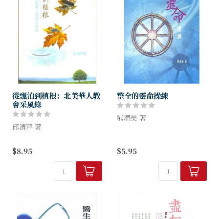
從飄泊到植根：北美華人教
整全的靈命操練
會采風錄
熊潤榮 著
邱清萍 著
一般靈命操練的書籍或只偏向
“過去十年，眼見一些老牧者
知識，或只側重行動。而本書
$8.95
$5.95
相繼離世，內心有一個催逼，
則知識與行動並重；以基督內
要把北美華人教會‘上一
住為軸心，以基於聖經的操練
代’神僕所處的時代，所留下
為輪輻，加上智慧的生活為輪
的美好腳蹤用文字記錄下來，
框。幫助讀者...
作為這一代及後代...