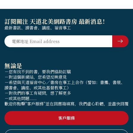
訂閱關注 天道北美網路書房 最新消息！
最新書訊、讀書會、講座、福音事工
無論是
－您有找不到的書，要我們協助訂購
－對這個新網站，您希望反映意見
－希望與天道福音中心／書房在事工上合作（譬如：書攤、書展、
讀書會、講座、或其他基督教事工）
－對我們的事工有疑問，想了解更多
－或其他問題......
歡迎你點擊"客戶服務"並在回應箱填寫，我們虛心聆聽，並盡快回覆
客戶服務