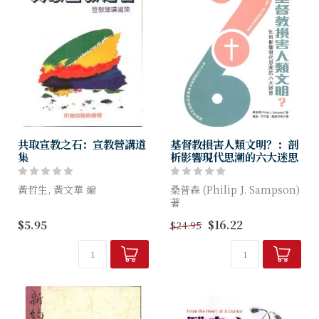
共取宣教之石：宣教營講道
基督教損害人類文明？：剖
集
析影響現代思潮的六大迷思
黃哲生, 黃文華 編
桑普森 (Philip J. Sampson)
著
本書是由「中信」所舉辦的教
$5.95
$16.22
$24.95
牧研習會及宣教營之講台信息
迷思是不斷複述被植入既定價
整理而成。透過神所重用的僕
值觀的故事，是以立足論證澄
人，分別從教牧、教會、異象
清事實探明真理何其重要。本
等不同角度來看宣教，其中
書重點不在「聽聞」，而在...
有...