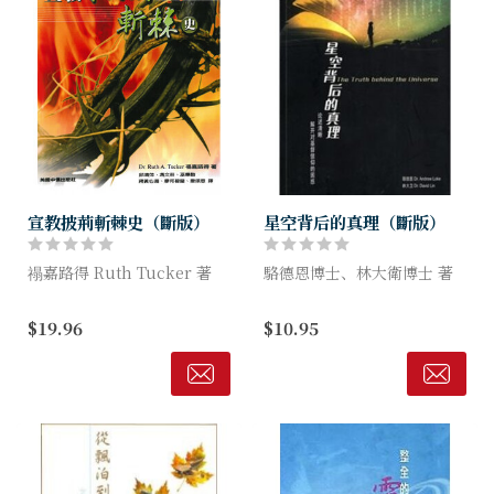
宣教披荊斬棘史（斷版）
星空背后的真理（斷版）
禢嘉路得 Ruth Tucker 著
駱德恩博士、林大衛博士 著
記錄宣教士們捨生命、灑熱血
尋求真理的人都關注這些疑
$19.96
$10.95
的真實故事。故事中的人物，
問：科學是否一切問題的答
個個有血有肉、軟弱平凡、失
案？到底有沒有神？若有神，
敗掙扎，有如你我。然而，他
祂是位怎樣的神？祂是否介入
們聽從了天上...
人類歷史？為何有那麼多苦...