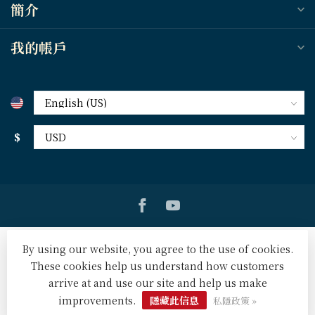
簡介
我的帳戶
$
By using our website, you agree to the use of cookies.
These cookies help us understand how customers
arrive at and use our site and help us make
© Copyright 2026 天道北美網路書房 U.S. Tien Dao Books
-
Powered by
Lightspeed
-
Lightspeed design
by
Dyvelopment
improvements.
隱藏此信息
私隱政策 »