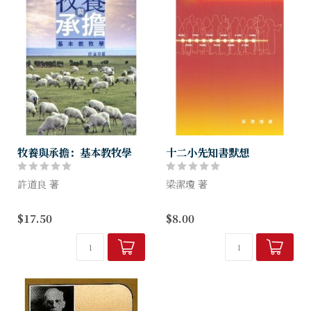
牧養與承擔：基本教牧學
十二小先知書默想
許道良 著
梁潔瓊 著
教會領袖的素質直接影響教會
先知是神的代言人，也是社會
$17.50
$8.00
的素質，在領袖團隊中，最關
的良知。他們生活在百姓中
鍵的人物還是牧者。牧者必須
間，了解民間疾苦、宗教及道
承擔牧養眾多肢體的職責，難
德的狀況，能按照神的心意，
免沉重。有時牧者在身不由己
勸導百姓過著一個神所喜悅的
的忙碌事奉中...
生活。 ...