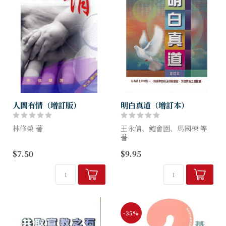
人間有情（增訂版）
明白真道（增訂本）
林修榮 著
王永信、鮑會園、馬國棟 等
著
《人間有情》收輯林修榮在
$7.50
$9.95
《明報》「人間有情」專欄所
本書針對近代各種異端作剖
寫文章。他在致讀者信中說，
析,提醒信徒如何裝備自己，
當初寫「人間有情」專欄時，
抵擋邪風險阻
心裏有一個願望，就是「透過
小故事，叫人到...
-35%