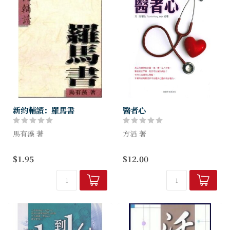
新約輔讀：羅馬書
醫者心
馬有藻 著
方滔 著
作者將聖經逐卷之詳綱臚列，
方滔醫生在行醫之餘，關懷病
$1.95
$12.00
以期助查考神話語者，對全書
人心靈，更以聖經話語引導，
主題地發揮或對上下文思路的
使其找到靈魂的拯救。全書在
聯繫有更確定的瞭解。
《號角》月刊連載經年，成為
最受歡迎的專欄之一。