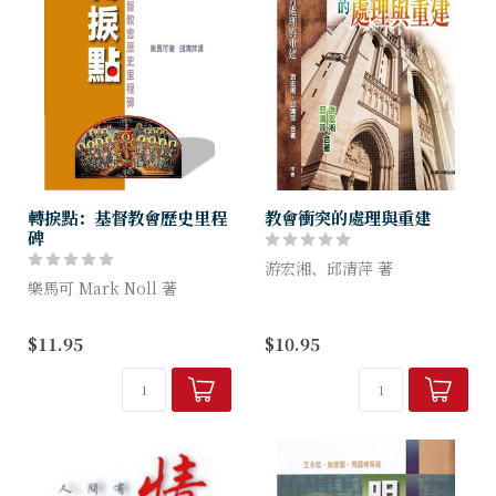
轉捩點：基督教會歷史里程
教會衝突的處理與重建
碑
游宏湘、邱清萍 著
樂馬可 Mark Noll 著
聖經對人的問題從不避諱，裡
作者帶領讀者遊歷在基督教歷
面記載了許多衝突的故事；從
$11.95
$10.95
史中十二個決定性的時刻，同
另一角度來看，衝突有積極性
時也表明一些將會被視為轉捩
一面，能剌激個人及教會的成
點的二十世紀事件，是易讀又
長，關鍵在乎如何處理，這是
引人的歷史書。
本書...